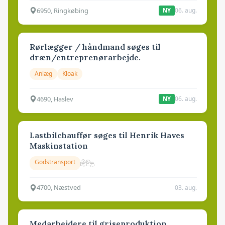
6950, Ringkøbing
06. aug.
NY
Rørlægger / håndmand søges til
dræn/entreprenørarbejde.
Anlæg
Kloak
4690, Haslev
06. aug.
NY
Lastbilchauffør søges til Henrik Haves
Maskinstation
Godstransport
4700, Næstved
03. aug.
Medarbejdere til griseproduktion