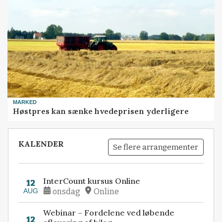
MARKED
Høstpres kan sænke hvedeprisen yderligere
KALENDER
Se flere arrangementer
InterCount kursus Online
12
AUG
onsdag
Online
Webinar – Fordelene ved løbende
12