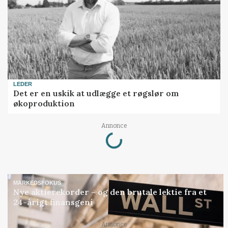
LEDER
Det er en uskik at udlægge et røgslør om
økoproduktion
Loading...
Annonce
MARKEDSFOKUS
Nye aktierekorder – og den brutale lektie fra et
24-årigt finansgeni
Loading...
Annonce