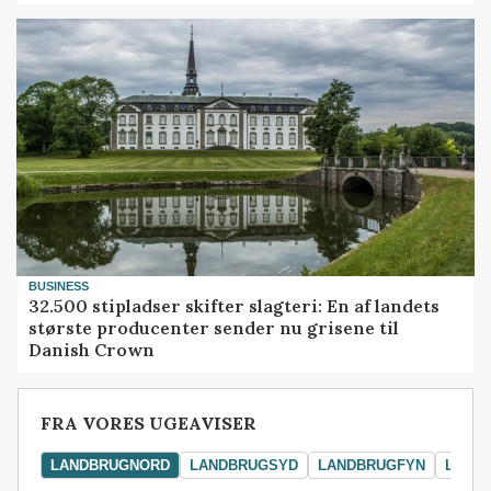
BUSINESS
32.500 stipladser skifter slagteri: En af landets
største producenter sender nu grisene til
Danish Crown
FRA VORES UGEAVISER
LANDBRUGNORD
LANDBRUGSYD
LANDBRUGFYN
LAND