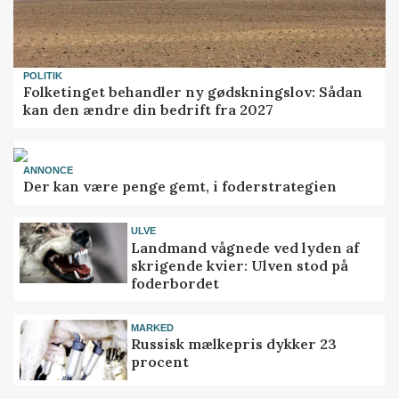
POLITIK
Folketinget behandler ny gødskningslov: Sådan
kan den ændre din bedrift fra 2027
ANNONCE
Der kan være penge gemt, i foderstrategien
ULVE
Landmand vågnede ved lyden af
skrigende kvier: Ulven stod på
foderbordet
MARKED
Russisk mælkepris dykker 23
procent