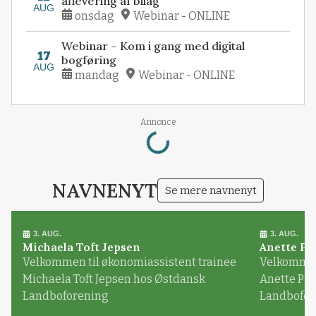
aflevering af bilag
AUG
onsdag
Webinar - ONLINE
Webinar – Kom i gang med digital
17
bogføring
AUG
mandag
Webinar - ONLINE
Loading...
Annonce
NAVNENYT
Se mere navnenyt
3. AUG.
3. AUG.
Michaela Toft Jepsen
Anette Pl
Velkommen til økonomiassistent trainee
Velkommen 
Michaela Toft Jepsen hos Østdansk
Anette Pl
Landboforening
Landbofor