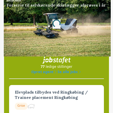
MASKINER
Forserie til selvkørende skårlægger afprøves i år
Annonce
Loading...
Jobs
i samarbejde med
77
ledige stillinger
Opret agent
Se alle jobs
Elevplads tilbydes ved Ringkøbing /
Trainee placement Ringkøbing
Grise