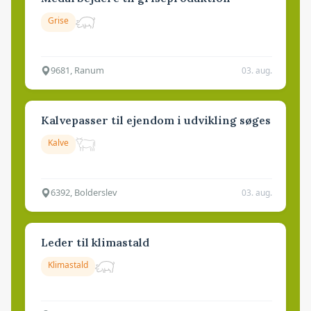
Grise
9681, Ranum
03. aug.
Kalvepasser til ejendom i udvikling søges
Kalve
6392, Bolderslev
03. aug.
Leder til klimastald
Klimastald