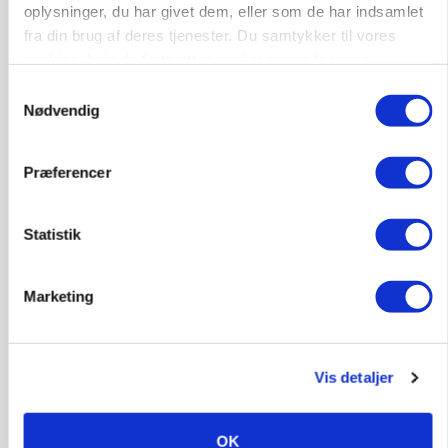
oplysninger, du har givet dem, eller som de har indsamlet
Annonce
fra din brug af deres tjenester. Du samtykker til vores
cookies, hvis du fortsætter med at anvende vores
PLANTER
Før såmaskinen kører: Her er efterårets største
hjemmeside.
Samtykkevalg
skadedyrsrisici
Nødvendig
Loading...
Annonce
Præferencer
Statistik
Marketing
Vis detaljer
OK