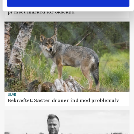
MARKED
Uændret notering: Spæde lyspunkter i fortsat
presset marked for oksekød
ULVE
Bekræftet: Sætter droner ind mod problemulv