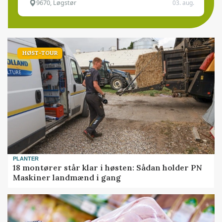
9670, Løgstør
03. aug.
HØST-TOUR
PLANTER
18 montører står klar i høsten: Sådan holder PN
Maskiner landmænd i gang