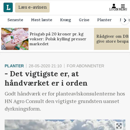
Læs e-avisen
LOGIN
MENU
Seneste
Mest læste
Kvæg
Grise
Planter
Mask
Prisgab på 20 kroner pr. kg
Rådgiver om DB-
vokser: Polsk kylling presser
give store bespa
markedet
PLANTER
28-05-2020 21:10
FOR ABONNENTER
- Det vigtigste er, at
håndværket er i orden
Godt håndværk er for planteavlskonsulenterne hos
HN Agro Consult den vigtigste grundsten uanset
dyrkningsform.