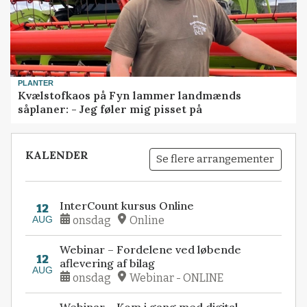
PLANTER
Kvælstofkaos på Fyn lammer landmænds
såplaner: - Jeg føler mig pisset på
KALENDER
Se flere arrangementer
InterCount kursus Online
12
AUG
onsdag
Online
Webinar – Fordelene ved løbende
12
aflevering af bilag
AUG
onsdag
Webinar - ONLINE
Webinar – Kom i gang med digital