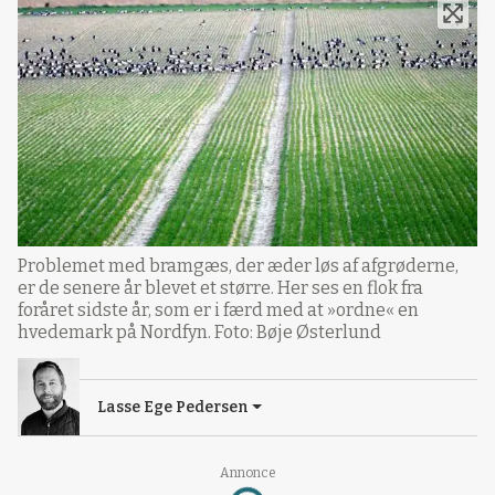
Problemet med bramgæs, der æder løs af afgrøderne,
er de senere år blevet et større. Her ses en flok fra
foråret sidste år, som er i færd med at »ordne« en
hvedemark på Nordfyn. Foto: Bøje Østerlund
Lasse Ege Pedersen
Annonce