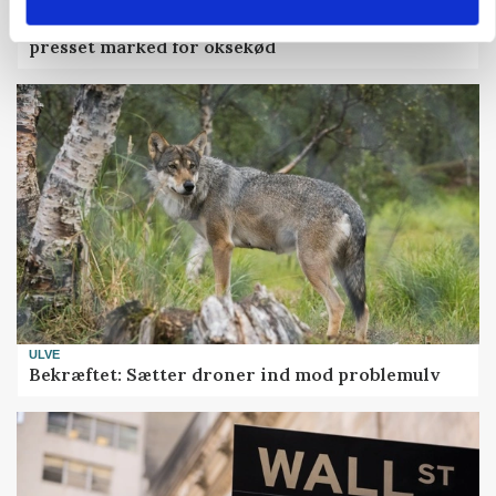
MARKED
Uændret notering: Spæde lyspunkter i fortsat
presset marked for oksekød
ULVE
Bekræftet: Sætter droner ind mod problemulv