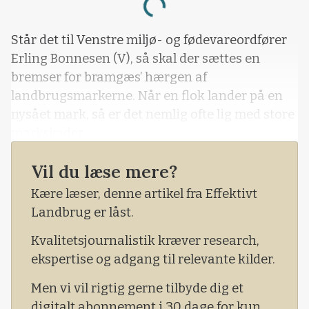
Loading...
Står det til Venstre miljø- og fødevareordfører
Erling Bonnesen (V), så skal der sættes en
bremser for bramgæs’ hærgen af
landbrugsmarkerne. Når en flok lander på en
nysået mark, så er det nemlig ofte lig med store
markskader.
Vil du læse mere?
Kære læser, denne artikel fra Effektivt
Landbrug er låst.
Kvalitetsjournalistik kræver research,
ekspertise og adgang til relevante kilder.
Men vi vil rigtig gerne tilbyde dig et
digitalt abonnement i 30 dage for kun