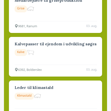
Medarbejdere til griseproduktion
Grise
9681, Ranum
03. aug.
Kalvepasser til ejendom i udvikling søges
Kalve
6392, Bolderslev
03. aug.
Leder til klimastald
Klimastald