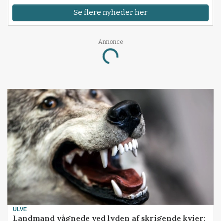
Se flere nyheder her
Annonce
Loading...
ULVE
Landmand vågnede ved lyden af skrigende kvier: