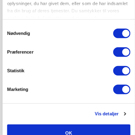
oplysninger, du har givet dem, eller som de har indsamlet
Annonce
fra din brug af deres tjenester. Du samtykker til vores
cookies, hvis du fortsætter med at anvende vores
PLANTER
Før såmaskinen kører: Her er efterårets største
hjemmeside.
Samtykkevalg
skadedyrsrisici
Nødvendig
Loading...
Annonce
Præferencer
Statistik
Marketing
Vis detaljer
OK