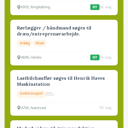
6950, Ringkøbing
06. aug.
NY
Rørlægger / håndmand søges til
dræn/entreprenørarbejde.
Anlæg
Kloak
4690, Haslev
06. aug.
NY
Lastbilchauffør søges til Henrik Haves
Maskinstation
Godstransport
4700, Næstved
03. aug.