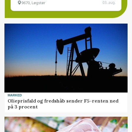
9670, Løgstør
03. aug.
MARKED
Olieprisfald og fredshåb sender F5-renten ned
på 3 procent