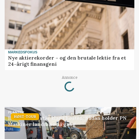
MARKEDSFOKUS
Nye aktierekorder – og den brutale lektie fra et
24-årigt finansgeni
Loading...
Annonce
PLANTER
HØST-TOUR
18 montører står klar i høsten: Sådan holder PN
Maskiner landmænd i gang
Annonce