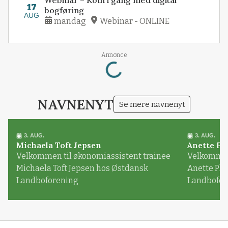
17
bogføring
AUG
mandag
Webinar - ONLINE
Loading...
Annonce
NAVNENYT
Se mere navnenyt
3. AUG.
3. AUG.
Michaela Toft Jepsen
Anette Pl
Velkommen til økonomiassistent trainee
Velkommen 
Michaela Toft Jepsen hos Østdansk
Anette Pl
Landboforening
Landbofor