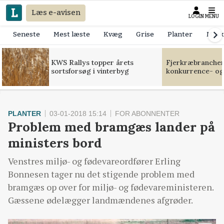
Læs e-avisen
LOGIN
MENU
Seneste
Mest læste
Kvæg
Grise
Planter
Mask
KWS Rallys topper årets
Fjerkræbranchen:
sortsforsøg i vinterbyg
konkurrence- og
PLANTER
03-01-2018 15:14
FOR ABONNENTER
Problem med bramgæs lander på
ministers bord
Venstres miljø- og fødevareordfører Erling
Bonnesen tager nu det stigende problem med
bramgæs op over for miljø- og fødevareministeren.
Gæssene ødelægger landmændenes afgrøder.