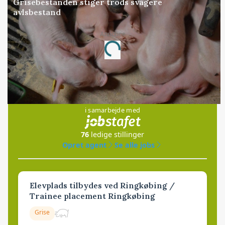
Grisebestanden stiger trods svagere
avlsbestand
Annonce
Loading...
Jobs
i samarbejde med
76
ledige stillinger
Opret agent
Se alle jobs
Elevplads tilbydes ved Ringkøbing /
Trainee placement Ringkøbing
Grise