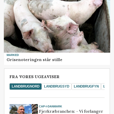
MARKED
Grisenoteringen står stille
FRA VORES UGEAVISER
LANDBRUGNORD
LANDBRUGSYD
LANDBRUGFYN
LAND
CAP-I-DANMARK
Fjerkræbranchen: - Vi forlanger