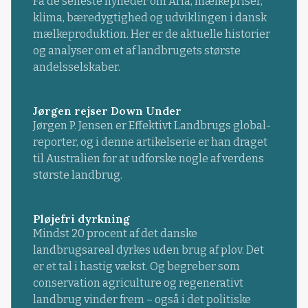
Få de seneste nyheder om Arla, mælkepriser,
klima, bæredygtighed og udviklingen i dansk
mælkeproduktion. Her er de aktuelle historier
og analyser om et af landbrugets største
andelsselskaber.
Jørgen rejser Down Under
Jørgen P. Jensen er Effektivt Landbrugs global-
reporter, og i denne artikelserie er han draget
til Australien for at udforske nogle af verdens
største landbrug.
Pløjefri dyrkning
Mindst 20 procent af det danske
landbrugsareal dyrkes uden brug af plov. Det
er et tal i hastig vækst. Og begreber som
conservation agriculture og regenerativt
landbrug vinder frem – også i det politiske