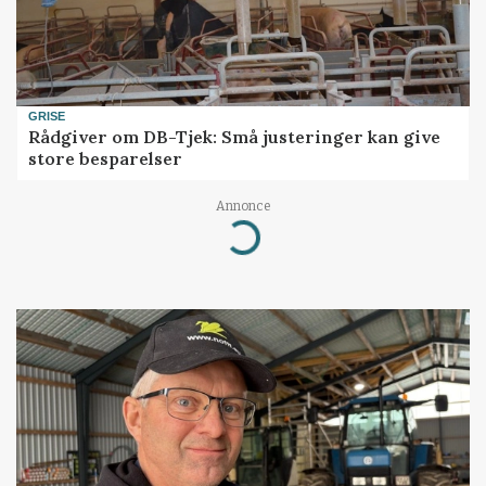
GRISE
Rådgiver om DB-Tjek: Små justeringer kan give
store besparelser
Annonce
Loading...