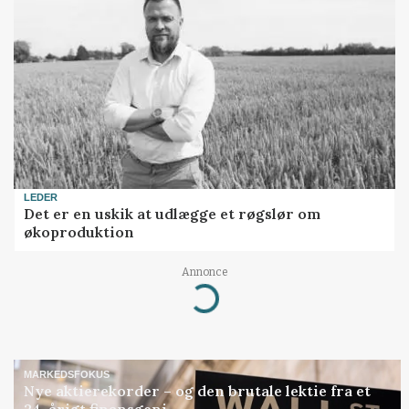
LEDER
Det er en uskik at udlægge et røgslør om
økoproduktion
Annonce
Loading...
MARKEDSFOKUS
Nye aktierekorder – og den brutale lektie fra et