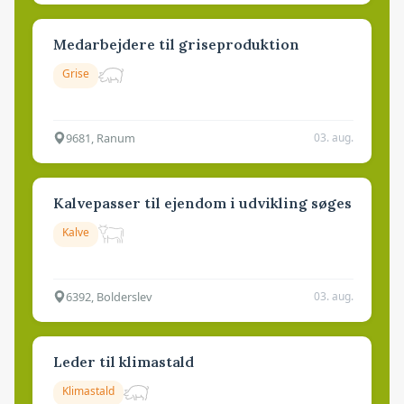
Medarbejdere til griseproduktion
Grise
9681, Ranum
03. aug.
Kalvepasser til ejendom i udvikling søges
Kalve
6392, Bolderslev
03. aug.
Leder til klimastald
Klimastald