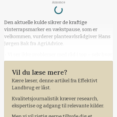
Loading...
Annonce
Den aktuelle kulde sikrer de kraftige
vinterrapsmarker en vækstpause, som er
velkommen, vurderer planteavlsrådgiver Hans
Jørgen Bak fra AgriAdvice.
- Vi ser ikke problemer med råd i top – selv hvor
biomassen er meget kraftig, oplyser han i
denne uge.
Vil du læse mere?
Han understreger, at årets forsøg med
Kære læser, denne artikel fra Effektivt
ukrudtsbekæmpelse i vinterraps cementerer, at
Landbrug er låst.
en rapsmark skal være ren.
Kvalitetsjournalistik kræver research,
ekspertise og adgang til relevante kilder.
Men vi vil rigtig gerne tilbyde dig et