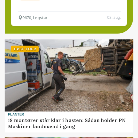
9670, Løgstør
03. aug.
HØST-TOUR
PLANTER
18 montører står klar i høsten: Sådan holder PN
Maskiner landmænd i gang