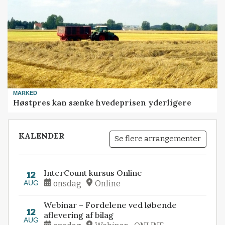
MARKED
Høstpres kan sænke hvedeprisen yderligere
KALENDER
Se flere arrangementer
InterCount kursus Online
12
AUG
onsdag
Online
Webinar – Fordelene ved løbende
12
aflevering af bilag
AUG