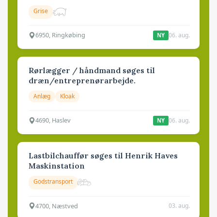
Grise
6950, Ringkøbing
06. aug.
NY
Rørlægger / håndmand søges til
dræn/entreprenørarbejde.
Anlæg
Kloak
4690, Haslev
06. aug.
NY
Lastbilchauffør søges til Henrik Haves
Maskinstation
Godstransport
4700, Næstved
03. aug.