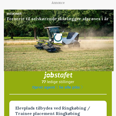
Annonce
MASKINER
Forserie til selvkørende skårlægger afprøves i år
Loading...
Annonce
Jobs
i samarbejde med
77
ledige stillinger
Opret agent
Se alle jobs
Elevplads tilbydes ved Ringkøbing /
Trainee placement Ringkøbing