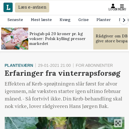
Læs e-avisen
LOGIN
MENU
Seneste
Mest læste
Kvæg
Grise
Planter
Mask
Prisgab på 20 kroner pr. kg
Rådgiver om DB-
vokser: Polsk kylling presser
give store bespa
markedet
PLANTEVÆRN
29-01-2021 21:00
FOR ABONNENTER
Erfaringer fra vinterrapsforsøg
Effekten af Kerb-sprøjtningen slår først for alvor
igennem, når væksten starter igen ultimo februar
måned. - Så fortvivl ikke. Din Kerb-behandling skal
nok virke, lover rådgiveren Hans Jørgen Bak.