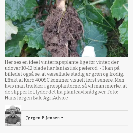
Her ses en ideel vinterrapsplante lige før vinter, der
udover 10-12 blade har fantastisk pælerod. - I kan på
billedet også se, at væselhale stadig er grøn og frodig.
Effekt af Kerb 400SC kommer visuelt først senere. Men
hvis man trækker i græsplanterne, så vil man mærke, at
de slipper let, lyder det fra planteavlsrådgiver. Foto:
Hans Jørgen Bak, AgriAdvice
Jørgen P. Jensen