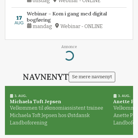
onsdag
Webinar - ONLINE
Webinar – Kom i gang med digital
17
bogføring
AUG
mandag
Webinar - ONLINE
Annonce
Loading...
NAVNENYT
Se mere navnenyt
3. AUG.
3. AUG.
Michaela Toft Jepsen
Anette Pl
Velkommen til økonomiassistent trainee
Velkommen 
Michaela Toft Jepsen hos Østdansk
Anette Pl
Landboforening
Landbofor