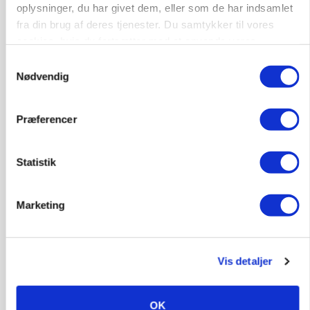
KVÆG
oplysninger, du har givet dem, eller som de har indsamlet
Snart kan man søge tilskud til naturprojekter
fra din brug af deres tjenester. Du samtykker til vores
cookies, hvis du fortsætter med at anvende vores
Annonce
hjemmeside.
Samtykkevalg
Nødvendig
PLANTER
Før såmaskinen kører: Her er efterårets største
skadedyrsrisici
Præferencer
Annonce
Loading...
Statistik
Marketing
Vis detaljer
OK