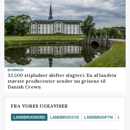
BUSINESS
32.500 stipladser skifter slagteri: En af landets
største producenter sender nu grisene til
Danish Crown
FRA VORES UGEAVISER
LANDBRUGNORD
LANDBRUGSYD
LANDBRUGFYN
LAND