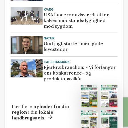
KVÆG
USA lancerer avlsværdital for
kalves modstandsdygtighed
mod sygdom
NATUR
God jagt starter med gode
levesteder
CAP-I-DANMARK
Fjerkræbranchen: - Vi forlanger
ens konkurrence- og
produktionsvilkår
Læs flere
nyheder fra din
region
i din
lokale
landbrugsavis