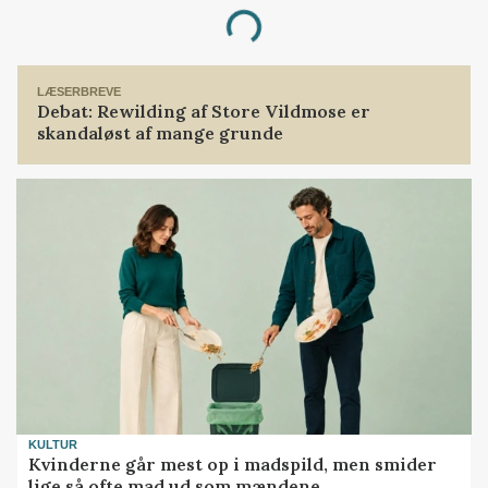
Loading...
LÆSERBREVE
Debat: Rewilding af Store Vildmose er
skandaløst af mange grunde
KULTUR
Kvinderne går mest op i madspild, men smider
lige så ofte mad ud som mændene