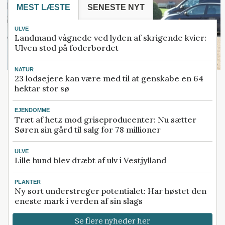
MEST LÆSTE
SENESTE NYT
ULVE
Landmand vågnede ved lyden af skrigende kvier:
Ulven stod på foderbordet
NATUR
23 lodsejere kan være med til at genskabe en 64
hektar stor sø
EJENDOMME
Træt af hetz mod griseproducenter: Nu sætter
Søren sin gård til salg for 78 millioner
ULVE
Lille hund blev dræbt af ulv i Vestjylland
PLANTER
Ny sort understreger potentialet: Har høstet den
eneste mark i verden af sin slags
Se flere nyheder her