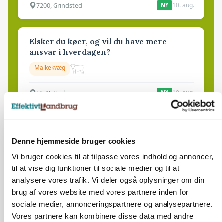
7200, Grindsted
10. aug.
NY
Elsker du køer, og vil du have mere
ansvar i hverdagen?
Malkekvæg
5672, Broby
10. aug.
NY
🐄 Driftsleder søges til
malkekvægsbedrift
Denne hjemmeside bruger cookies
Malkekvæg
Vi bruger cookies til at tilpasse vores indhold og annoncer,
til at vise dig funktioner til sociale medier og til at
8830, Tjele
10. aug.
analysere vores trafik. Vi deler også oplysninger om din
NY
brug af vores website med vores partnere inden for
sociale medier, annonceringspartnere og analysepartnere.
Medarbejder til slagtegriseproduktion
Vores partnere kan kombinere disse data med andre