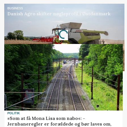
BUSINESS
Danish Agro skifter nøgleprofil i Østdanmark
Annonce
Loading...
POLITIK
»Som at få Mona Lisa som nabo«: -
Jernbaneregler er forældede og bør laves om,