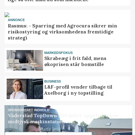
ANNONCE
Rasmus: - Sparring med Agrocura sikrer min
risikostyring og virksomhedens fremtidige
strategi
MARKEDSFOKUS
Skrabeæg i frit fald, mens
økoprisen står bomstille
BUSINESS
L&F-profil vender tilbage til
Axelborg i ny topstilling
SPONSORERET INDHOLD
Väderstad TopDown 500 løfter oppetiden hos
midtjysk maskinstation