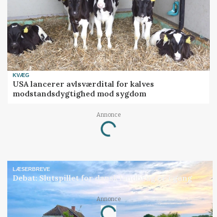
KVÆG
USA lancerer avlsværdital for kalves
modstandsdygtighed mod sygdom
Annonce
Loading...
LÆSERBREVE
Debat: Slutspillet for dansk landbrug er i gang
Annonce
Loading...