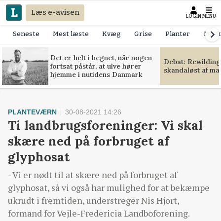
Læs e-avisen
LOGIN
MENU
Seneste
Mest læste
Kvæg
Grise
Planter
Mask
Det er helt i hegnet, når nogen
Debat: Rewilding
fortsat påstår, at ulve hører
skandaløst af m
hjemme i nutidens Danmark
PLANTEVÆRN
30-08-2021 14:26
Ti landbrugsforeninger: Vi skal
skære ned på forbruget af
glyphosat
- Vi er nødt til at skære ned på forbruget af
glyphosat, så vi også har mulighed for at bekæmpe
ukrudt i fremtiden, understreger Nis Hjort,
formand for Vejle-Fredericia Landboforening.