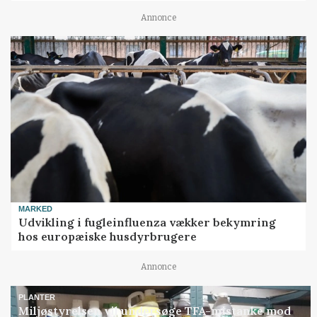
Annonce
MARKED
Udvikling i fugleinfluenza vækker bekymring
hos europæiske husdyrbrugere
Annonce
PLANTER
Miljøstyrelsen vil undersøge TFA-mistanke mod