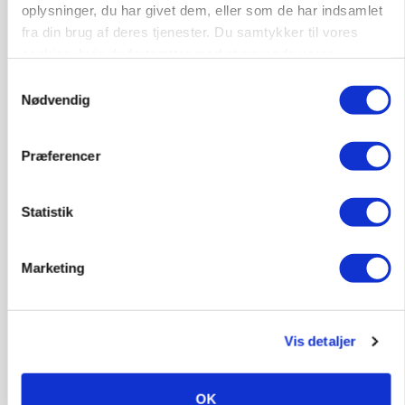
oplysninger, du har givet dem, eller som de har indsamlet
Slagtegrise
fra din brug af deres tjenester. Du samtykker til vores
cookies, hvis du fortsætter med at anvende vores
hjemmeside.
Samtykkevalg
4261, Dalmose
10. aug.
NY
Nødvendig
Afdelingsansvarlig for klimastald
Præferencer
Klimastald
Statistik
6100, Haderslev
10. aug.
NY
Marketing
Alsidig Håndværker søges
Kloak
Anlæg
Byggeri
Vis detaljer
OK
2730, Herlev
10. aug.
NY