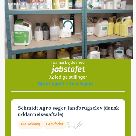
centralt insektmiddel
Annonce
Loading...
Jobs
i samarbejde med
72
ledige stillinger
Opret agent
Se alle jobs
Schmidt Agro søger landbrugselev (dansk
uddannelsesaftale)
Malkekvæg
Grovfoder