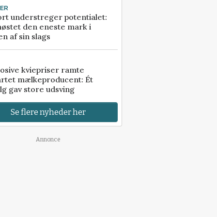
TER
rt understreger potentialet:
høstet den eneste mark i
n af sin slags
osive kviepriser ramte
artet mælkeproducent: Ét
lg gav store udsving
Se flere nyheder her
Annonce