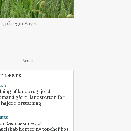
r, påpeger Bayer.
Annonce
T LÆSTE
AND
ning af landbrugsjord:
mand går til landsretten for
å højere erstatning
NESS
en Rasmussen-ejet
selskab henter ny topchef hos