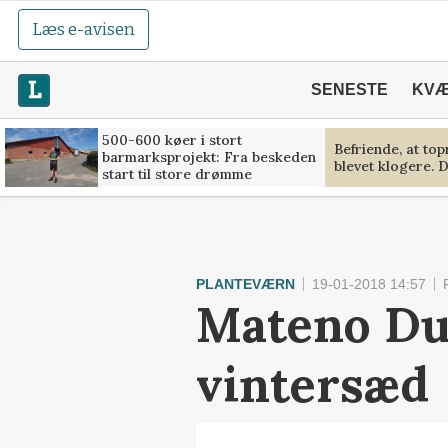
Læs e-avisen
SENESTE
KV
500-600 køer i stort
Befriende, at to
barmarksprojekt: Fra beskeden
blevet klogere. D
start til store drømme
PLANTEVÆRN
19-01-2018 14:57
Mateno Duo
vintersæd