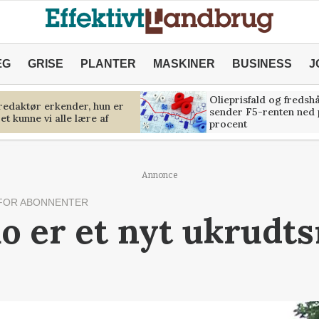
ÆG
GRISE
PLANTER
MASKINER
BUSINESS
J
Olieprisfald og fredsh
predaktør erkender, hun er
sender F5-renten ned 
et kunne vi alle lære af
procent
Annonce
FOR ABONNENTER
 er et nyt ukrudts