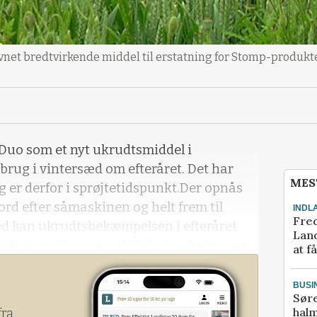
net bredtvirkende middel til erstatning for Stomp-produkte
Duo som et nyt ukrudtsmiddel i
brug i vintersæd om efteråret. Det har
MES
g er derfor i sprøjtetidspunkt.Der opnås
jord efter såmaskinen og helt frem til
INDL
Fred
ed kan ukrudtsbekæmpelsen i efteråret
Land
den hensyn til om ukrudtet er fremspiret
at f
Søbye fra Bayer.Mateno Duo kan anvendes
andinger, som anvendes i dag. Midlet har
BUSI
Sør
udt i hele sprøjtevinduet, og god effekt
halm
fra