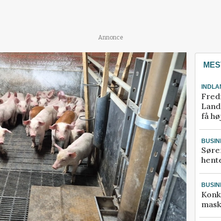
Annonce
MES
INDLA
Fred
Landm
få hø
BUSIN
Søre
hente
BUSIN
Konk
mask