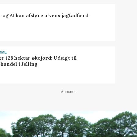
 og AI kan afsløre ulvens jagtadfærd
MME
r 128 hektar økojord: Udsigt til
handel i Jelling
Annonce