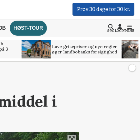
Prøv 30 dage for 30 kr.
OB
HØST-TOUR
SØG
LOGIN
MENU
åb
Lave grisepriser og nye regler
på 3
øger landbobanks forsigtighed
middel i