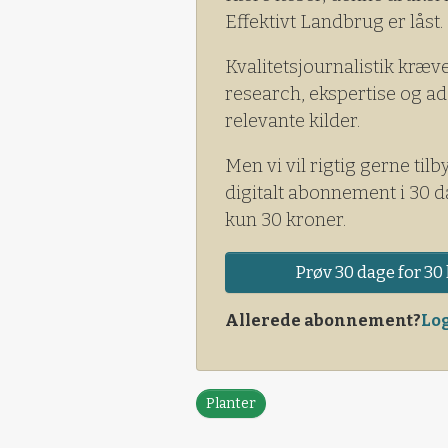
på enårig rapgræs, vindaks, 
Effektivt Landbrug er låst.
ærenpris, agerstedmoder og
aktivstoffer aclonifen og dif
Kvalitetsjournalistik kræv
velkendt i korn. Aclonifen er 
research, ekspertise og ad
som bidrager med høj effekt 
relevante kilder.
forebyggelse af resistent ukr
Men vi vil rigtig gerne tilb
digitalt abonnement i 30 d
kun 30 kroner.
Prøv 30 dage for 30 
Allerede abonnement?
Log
Planter