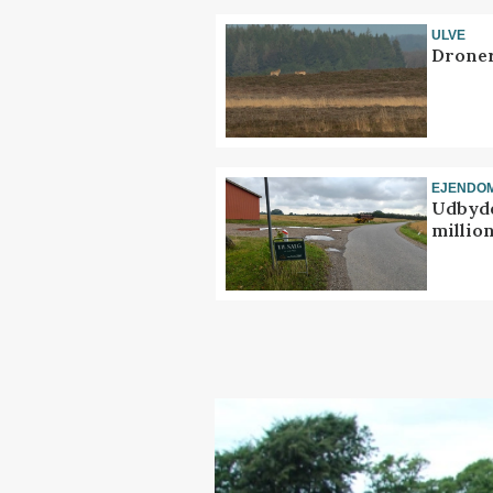
ULVE
Droner
EJENDO
Udbyde
million