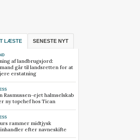
T LÆSTE
SENESTE NYT
ND
ning af landbrugsjord:
and går til landsretten for at
jere erstatning
ESS
n Rasmussen-ejet halmselskab
r ny topchef hos Tican
ESS
urs rammer midtjysk
inhandler efter navneskifte