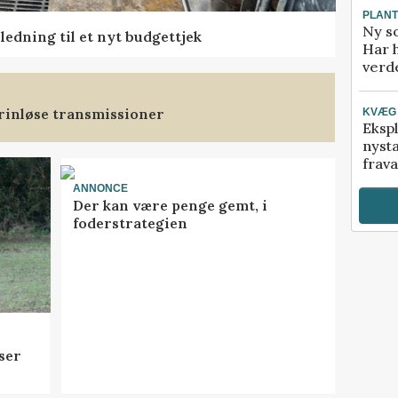
PLAN
Ny so
edning til et nyt budgettjek
Har 
verde
trinløse transmissioner
KVÆG
Ekspl
nyst
frava
ANNONCE
Der kan være penge gemt, i
foderstrategien
ser