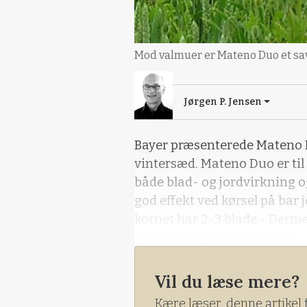
Mod valmuer er Mateno Duo et sav
Jørgen P. Jensen
Bayer præsenterede Mateno 
vintersæd. Mateno Duo er til 
både blad- og jordvirkning o
god effekt ved kørsel på bar 
kornet har 2-3 blade.- Derm
gøres færdig med én kørsel u
eller ej, påpegede Kenneth 
alene og erstatte altså de bl
Vil du læse mere?
høj effekt på tokimbladet ukr
Kære læser, denne artikel 