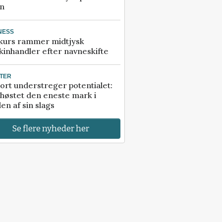
an
NESS
kurs rammer midtjysk
inhandler efter navneskifte
TER
ort understreger potentialet:
høstet den eneste mark i
en af sin slags
Se flere nyheder her