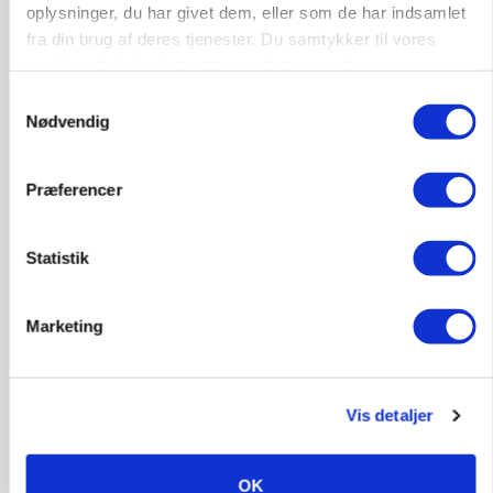
oplysninger, du har givet dem, eller som de har indsamlet
fra din brug af deres tjenester. Du samtykker til vores
Annonce
cookies, hvis du fortsætter med at anvende vores
POLITIK
hjemmeside.
Samtykkevalg
Folketinget behandler ny gødskningslov: Sådan
Nødvendig
kan den ændre din bedrift fra 2027
Annonce
Præferencer
Loading...
Statistik
Marketing
Vis detaljer
OK