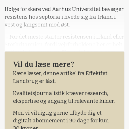
Loading...
Ifølge forskere ved Aarhus Universitet bevæger
resistens hos septoria i hvede sig fra Irland i
vest og langsomt mod øst.
- For det meste starter resistensen i Irland eller
Storbritannien, fordi vejrforholdene her er helt
optimale for svampen. Her er klimaet meget
fugtigt og gunstigt for septoria, og så sprøjter
Vil du læse mere?
de irske landmænd mere end de danske,
Kære læser, denne artikel fra Effektivt
forklarer Thies Marten Heick.
Landbrug er låst.
Kvalitetsjournalistik kræver research,
ekspertise og adgang til relevante kilder.
Men vi vil rigtig gerne tilbyde dig et
digitalt abonnement i 30 dage for kun
30 kroner.