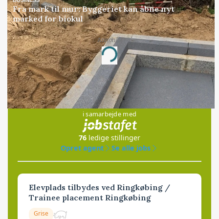
Fra mark til mur: Byggeriet kan åbne nyt
marked for biokul
Annonce
Loading...
Jobs
i samarbejde med
76
ledige stillinger
Opret agent
Se alle jobs
Elevplads tilbydes ved Ringkøbing /
Trainee placement Ringkøbing
Grise