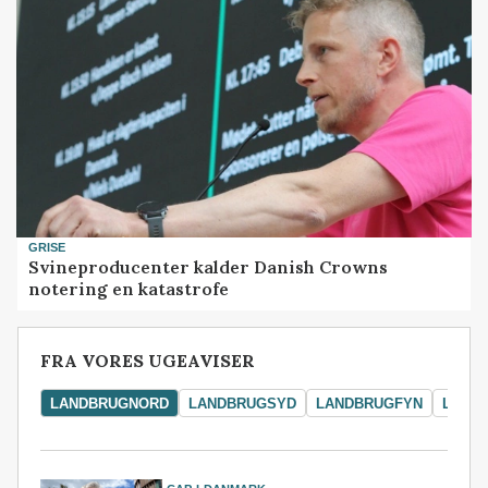
GRISE
Svineproducenter kalder Danish Crowns
notering en katastrofe
FRA VORES UGEAVISER
LANDBRUGNORD
LANDBRUGSYD
LANDBRUGFYN
LAND