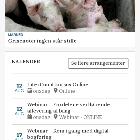
MARKED
Grisenoteringen står stille
KALENDER
Se flere arrangementer
InterCount kursus Online
12
AUG
onsdag
Online
Webinar – Fordelene ved løbende
12
aflevering af bilag
AUG
onsdag
Webinar - ONLINE
Webinar – Kom i gang med digital
17
bogføring