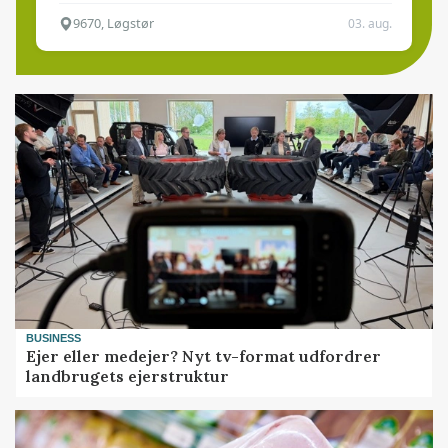
9670, Løgstør
03. aug.
BUSINESS
Ejer eller medejer? Nyt tv-format udfordrer
landbrugets ejerstruktur