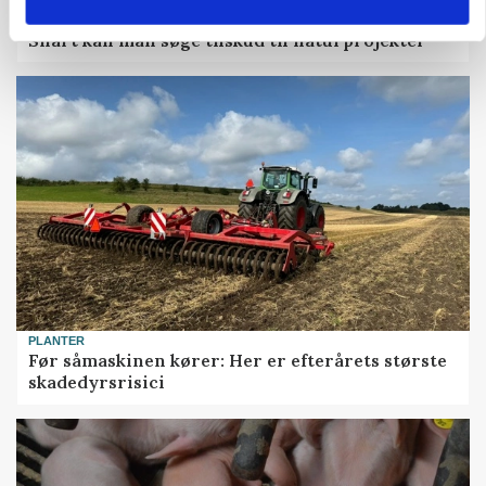
KVÆG
Snart kan man søge tilskud til naturprojekter
PLANTER
Før såmaskinen kører: Her er efterårets største
skadedyrsrisici