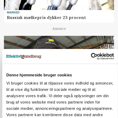
MARKED
Russisk mælkepris dykker 23 procent
Annonce
Denne hjemmeside bruger cookies
Vi bruger cookies til at tilpasse vores indhold og annoncer,
til at vise dig funktioner til sociale medier og til at
analysere vores trafik. Vi deler også oplysninger om din
POLITIK
brug af vores website med vores partnere inden for
»Nu stopper I«: Landbrugsdebattør og
sociale medier, annonceringspartnere og analysepartnere.
protestgruppe vil demonstrere mod ny
Vores partnere kan kombinere disse data med andre
gødskningslov