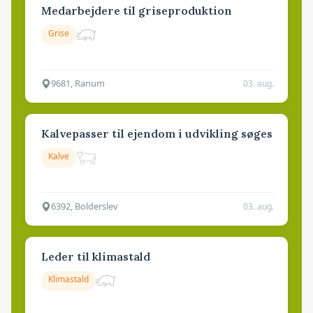
Medarbejdere til griseproduktion
Grise
9681, Ranum
03. aug.
Kalvepasser til ejendom i udvikling søges
Kalve
6392, Bolderslev
03. aug.
Leder til klimastald
Klimastald