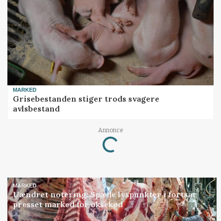
MARKED
Grisebestanden stiger trods svagere
avlsbestand
Annonce
Loading...
MARKED
Uændret notering: Spæde lyspunkter i fortsat
presset marked for oksekød