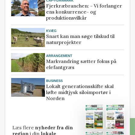
CAP-I-DANMARK
Fjerkræbranchen: - Vi forlanger
ens konkurrence- og
produktionsvilkår
KVÆG
Snart kan man søge tilskud til
naturprojekter
ARRANGEMENT
Markvandring sætter fokus på
elefantgræs
BUSINESS
Lokalt generationsskifte skal
løfte midtjysk siloimportør i
Norden
Læs flere
nyheder fra din
region
i din
lokale