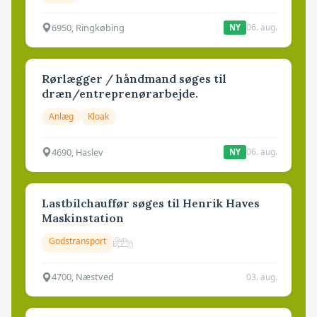
6950, Ringkøbing
06. aug.
NY
Rørlægger / håndmand søges til
dræn/entreprenørarbejde.
Anlæg
Kloak
4690, Haslev
06. aug.
NY
Lastbilchauffør søges til Henrik Haves
Maskinstation
Godstransport
4700, Næstved
03. aug.