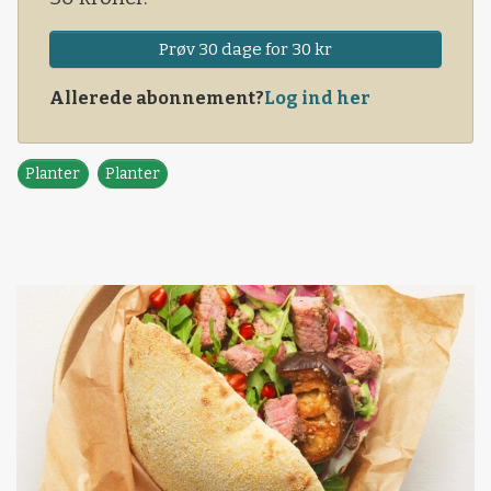
Prøv 30 dage for 30 kr
Allerede abonnement?
Log ind her
Planter
Planter