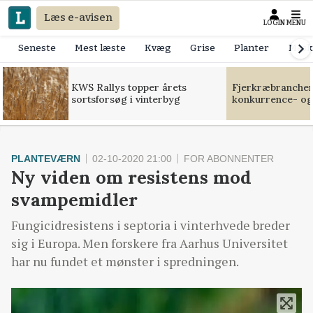
Læs e-avisen
LOGIN
MENU
Seneste
Mest læste
Kvæg
Grise
Planter
Mask
KWS Rallys topper årets
Fjerkræbranchen:
sortsforsøg i vinterbyg
konkurrence- og
PLANTEVÆRN
02-10-2020 21:00
FOR ABONNENTER
Ny viden om resistens mod
svampemidler
Fungicidresistens i septoria i vinterhvede breder
sig i Europa. Men forskere fra Aarhus Universitet
har nu fundet et mønster i spredningen.