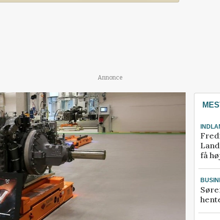
Annonce
MES
INDLA
Fred
Landm
få hø
BUSIN
Søre
hente