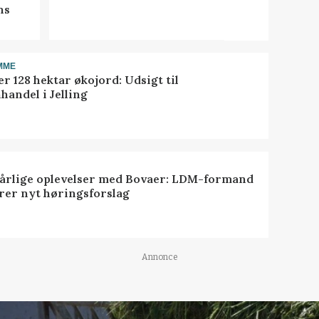
ns
MME
r 128 hektar økojord: Udsigt til
handel i Jelling
dårlige oplevelser med Bovaer: LDM-formand
erer nyt høringsforslag
Annonce