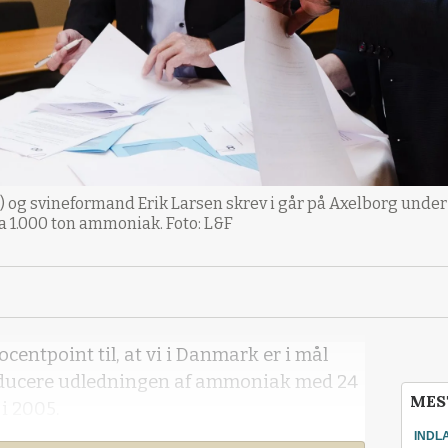
 og svineformand Erik Larsen skrev i går på Axelborg under 
a 1.000 ton ammoniak. Foto: L&F
ocentpoint til, at vi i Danmark er i mål
ducere udledningen af ammoniak med 24
MES
 i 2005.
INDL