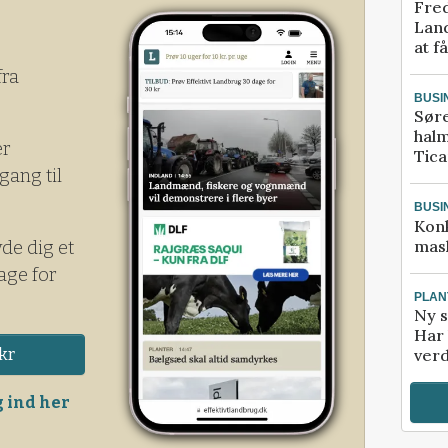
Fred
Land
at f
fra
BUSI
Sør
halm
er
Tic
gang til
BUSI
Kon
mask
yde dig et
age for
PLAN
Ny s
Har 
kr
verd
 ind her