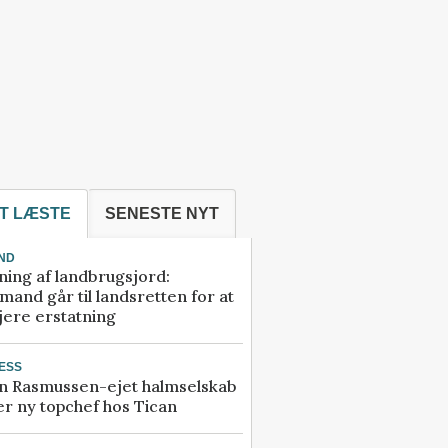
T LÆSTE
SENESTE NYT
ND
ning af landbrugsjord:
and går til landsretten for at
jere erstatning
ESS
n Rasmussen-ejet halmselskab
r ny topchef hos Tican