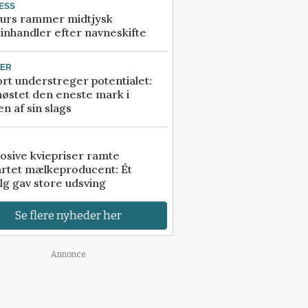
ESS
urs rammer midtjysk
inhandler efter navneskifte
TER
rt understreger potentialet:
høstet den eneste mark i
n af sin slags
osive kviepriser ramte
artet mælkeproducent: Ét
lg gav store udsving
Se flere nyheder her
Annonce