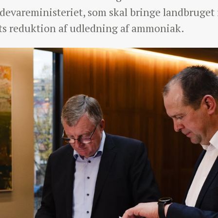
ødevareministeriet, som skal bringe landbruget
s reduktion af udledning af ammoniak.