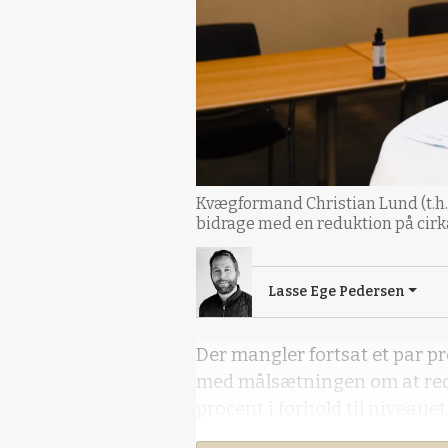
Kvægformand Christian Lund (t.h.)
bidrage med en reduktion på cirk
Lasse Ege Pedersen
Der mangler fortsat et par pr
med målsætningen om at re
procent i forhold til niveauet