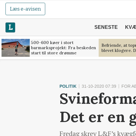
Læs e-avisen
SENESTE
KV
500-600 køer i stort
Befriende, at to
barmarksprojekt: Fra beskeden
blevet klogere. D
start til store drømme
POLITIK
31-10-2020 07:39
FOR A
Svineform
Det er en
Fredag skrev L&F’s kvægf