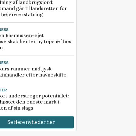
ning af landbrugsjord:
mand går til landsretten for
å højere erstatning
NESS
en Rasmussen-ejet
selskab henter ny topchef hos
an
NESS
kurs rammer midtjysk
inhandler efter navneskifte
TER
ort understreger potentialet:
høstet den eneste mark i
en af sin slags
Se flere nyheder her