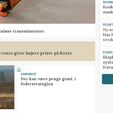
BUSIN
Konk
mask
PLAN
Ny so
rinløse transmissioner
Har 
verde
rence giver højere priser på Boxer
KVÆG
Ekspl
nyst
frava
ANNONCE
Der kan være penge gemt, i
foderstrategien