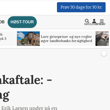
Prøv 30 dage for 30 kr.
OB
HØST-TOUR
SØG
LOGIN
MENU
åb
Lave grisepriser og nye regler
på 3
øger landbobanks forsigtighed
aftale: -
ng
Erik Larsen under på en