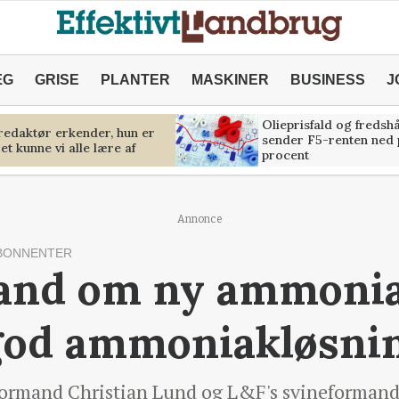
ÆG
GRISE
PLANTER
MASKINER
BUSINESS
J
Olieprisfald og fredsh
predaktør erkender, hun er
sender F5-renten ned 
et kunne vi alle lære af
procent
Annonce
BONNENTER
and om ny ammoniak
 god ammoniakløsni
ormand Christian Lund og L&F's svineformand 