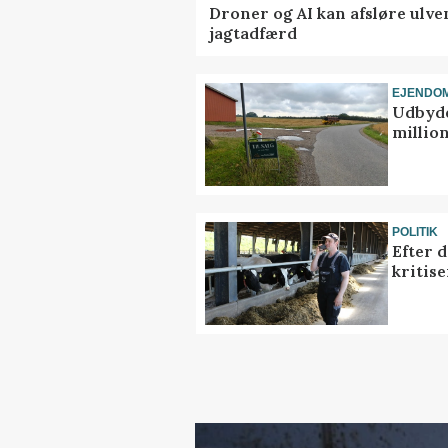
Droner og AI kan afsløre ulve
jagtadfærd
EJENDO
Udbyde
million
POLITIK
Efter 
kritis