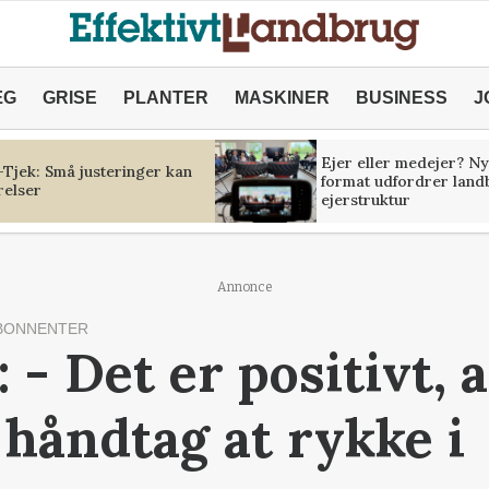
ÆG
GRISE
PLANTER
MASKINER
BUSINESS
J
Ejer eller medejer? Ny
Tjek: Små justeringer kan
format udfordrer land
relser
ejerstruktur
Annonce
BONNENTER
 - Det er positivt, a
 håndtag at rykke i