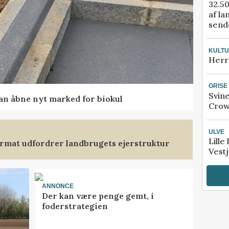
32.50
af la
sende
KULT
Herr
GRISE
Svin
kan åbne nyt marked for biokul
Crow
ULVE
Lille
format udfordrer landbrugets ejerstruktur
Vestj
ANNONCE
Der kan være penge gemt, i
foderstrategien