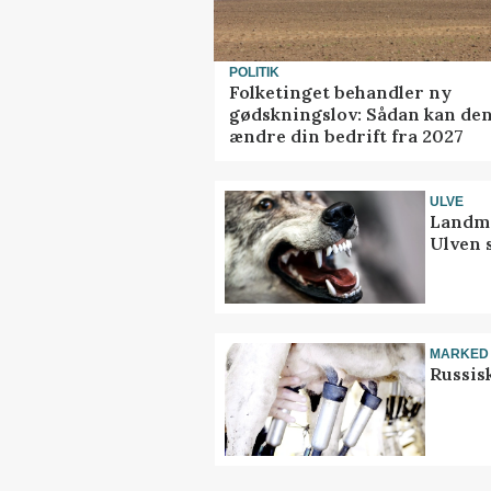
POLITIK
Folketinget behandler ny
gødskningslov: Sådan kan de
ændre din bedrift fra 2027
ULVE
Landma
Ulven 
MARKED
Russis