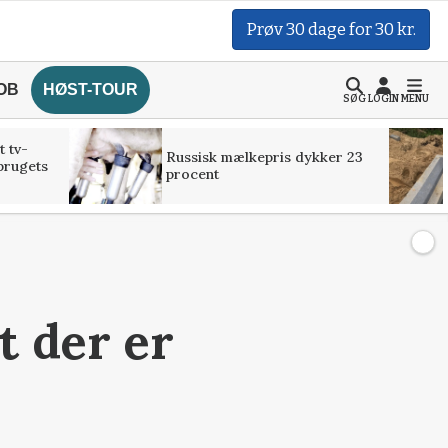
Prøv 30 dage for 30 kr.
OB
HØST-TOUR
SØG
LOGIN
MENU
t tv-
Russisk mælkepris dykker 23
brugets
procent
t der er