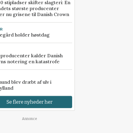
0 stipladser skifter slagteri: En
ndets største producenter
r nu grisene til Danish Crown
UR
egård holder høstdag
eproducenter kalder Danish
ns notering en katastrofe
 hund blev dræbt af ulv i
ylland
Se flere nyheder her
Annonce