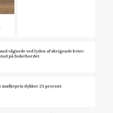
n
nd vågnede ved lyden af skrigende kvier:
stod på foderbordet
k mælkepris dykker 23 procent