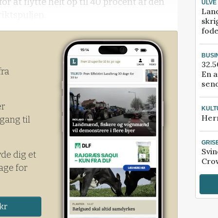
r at flytte helt op til 40 procent af den
ULVE
Lan
riktspuljen.
skri
fod
BUSI
32.5
fra
En a
send
er
KULT
Her
gang til
GRIS
Svin
yde dig et
Crow
age for
kr