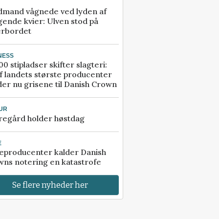
dmand vågnede ved lyden af
gende kvier: Ulven stod på
erbordet
NESS
00 stipladser skifter slagteri:
f landets største producenter
er nu grisene til Danish Crown
UR
regård holder høstdag
E
eproducenter kalder Danish
ns notering en katastrofe
Se flere nyheder her