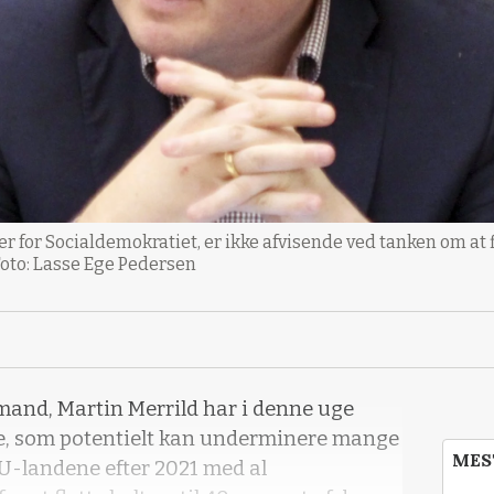
for Socialdemokratiet, er ikke afvisende ved tanken om at fl
 Foto: Lasse Ege Pedersen
and, Martin Merrild har i denne uge
e, som potentielt kan underminere mange
MES
-landene efter 2021 med al