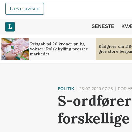
Læs e-avisen
SENESTE
KV
Prisgab på 20 kroner pr. kg
Rådgiver om DB-
vokser: Polsk kylling presser
give store bespa
markedet
POLITIK
23-07-2020 07:26
FOR A
S-ordfører:
forskellige