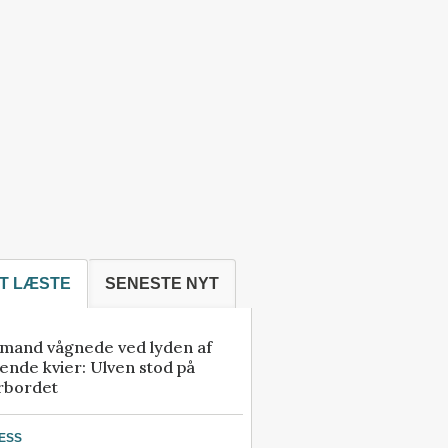
T LÆSTE
SENESTE NYT
mand vågnede ved lyden af
ende kvier: Ulven stod på
rbordet
ESS