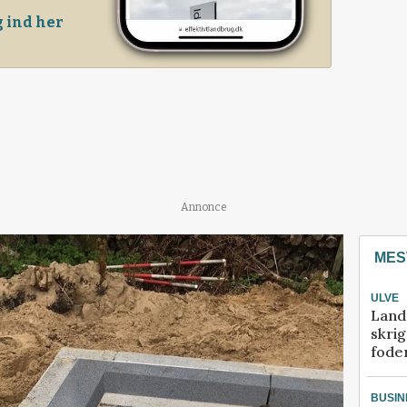
 ind her
Annonce
MES
ULVE
Land
skrig
fode
BUSIN