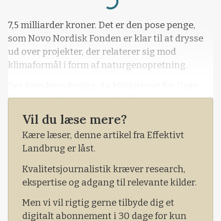
Loading...
7,5 milliarder kroner. Det er den pose penge,
som Novo Nordisk Fonden er klar til at drysse
ud over projekter, der relaterer sig mod
klimaformål i form af naturgenopretning.
Det kom frem fredag, da Ministeriet for Grøn
Trepart for første gang udtalte sig om den
aftale, som ministeriet har forhandlet på plads
Vil du læse mere?
med fonden de seneste uger, efter at Novo
Kære læser, denne artikel fra Effektivt
Nordisk Fonden tidligere har doneret 10
Landbrug er låst.
milliarder kroner til formål med bund i
trepartsaftalen.
Kvalitetsjournalistik kræver research,
ekspertise og adgang til relevante kilder.
Men vi vil rigtig gerne tilbyde dig et
digitalt abonnement i 30 dage for kun