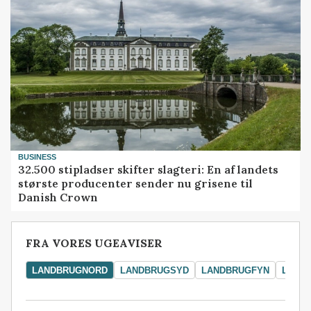
BUSINESS
32.500 stipladser skifter slagteri: En af landets
største producenter sender nu grisene til
Danish Crown
FRA VORES UGEAVISER
LANDBRUGNORD
LANDBRUGSYD
LANDBRUGFYN
LAND