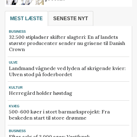
MEST LÆSTE
SENESTE NYT
BUSINESS
32.500 stipladser skifter slagteri: En af landets
største producenter sender nu grisene til Danish
Crown
ULVE
Landmand vågnede ved lyden af skrigende kvier:
Ulven stod på foderbordet
KULTUR
Herregård holder høstdag
KVÆG
500-600 køer i stort barmarksprojekt: Fra
beskeden start til store drømme
BUSINESS
Efter salg af 3.000 søer: Vestfynsk