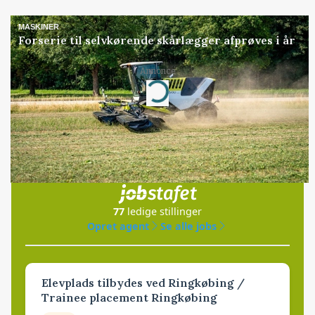
MASKINER
Forserie til selvkørende skårlægger afprøves i år
Annonce
Loading...
Jobs
i samarbejde med
77
ledige stillinger
Opret agent
Se alle jobs
Elevplads tilbydes ved Ringkøbing /
Trainee placement Ringkøbing