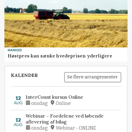
MARKED
Høstpres kan sænke hvedeprisen yderligere
KALENDER
Se flere arrangementer
InterCount kursus Online
12
AUG
onsdag
Online
Webinar – Fordelene ved løbende
12
aflevering af bilag
AUG
onsdag
Webinar - ONLINE