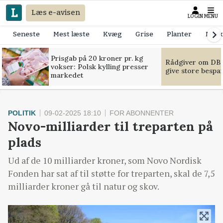
Læs e-avisen
LOGIN
MENU
Seneste
Mest læste
Kvæg
Grise
Planter
Mask
Prisgab på 20 kroner pr. kg
Rådgiver om DB-
vokser: Polsk kylling presser
give store bespa
markedet
POLITIK
09-02-2025 18:10
FOR ABONNENTER
Novo-milliarder til treparten på
plads
Ud af de 10 milliarder kroner, som Novo Nordisk
Fonden har sat af til støtte for treparten, skal de 7,5
milliarder kroner gå til natur og skov.