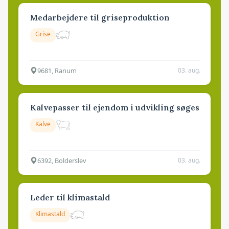
Medarbejdere til griseproduktion
Grise
9681, Ranum
03. aug.
Kalvepasser til ejendom i udvikling søges
Kalve
6392, Bolderslev
03. aug.
Leder til klimastald
Klimastald