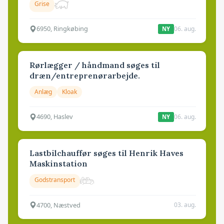
Grise
6950, Ringkøbing
06. aug.
NY
Rørlægger / håndmand søges til
dræn/entreprenørarbejde.
Anlæg
Kloak
4690, Haslev
06. aug.
NY
Lastbilchauffør søges til Henrik Haves
Maskinstation
Godstransport
4700, Næstved
03. aug.