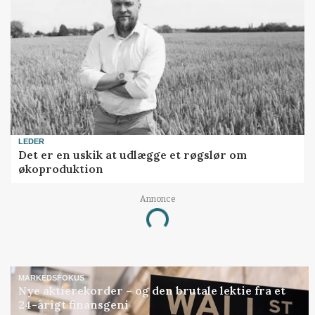
LEDER
Det er en uskik at udlægge et røgslør om
økoproduktion
Annonce
Loading...
MARKEDSFOKUS
Nye aktierekorder – og den brutale lektie fra et
24-årigt finansgeni