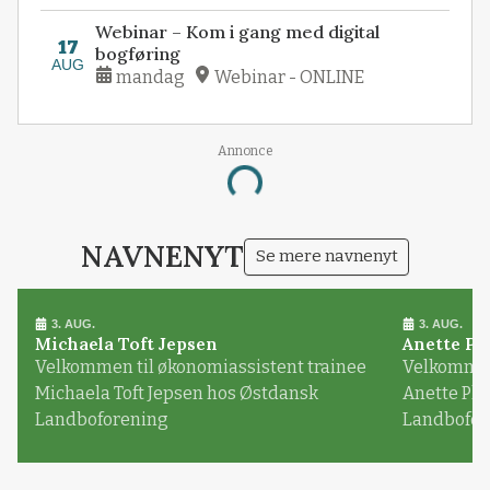
Webinar – Kom i gang med digital
17
bogføring
AUG
mandag
Webinar - ONLINE
Annonce
Loading...
NAVNENYT
Se mere navnenyt
3. AUG.
3. AUG.
Michaela Toft Jepsen
Anette Pl
Velkommen til økonomiassistent trainee
Velkommen 
Michaela Toft Jepsen hos Østdansk
Anette Pl
Landboforening
Landbofor