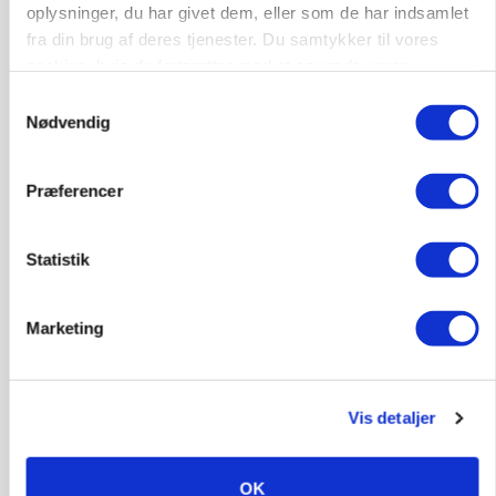
Snart kan man søge tilskud til naturprojekter
oplysninger, du har givet dem, eller som de har indsamlet
fra din brug af deres tjenester. Du samtykker til vores
Annonce
cookies, hvis du fortsætter med at anvende vores
hjemmeside.
Samtykkevalg
PLANTER
Nødvendig
Før såmaskinen kører: Her er efterårets største
skadedyrsrisici
Præferencer
Annonce
Loading...
Statistik
Marketing
Vis detaljer
OK