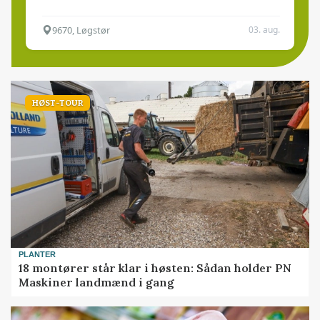
9670, Løgstør
03. aug.
HØST-TOUR
PLANTER
18 montører står klar i høsten: Sådan holder PN
Maskiner landmænd i gang