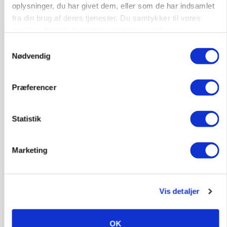
BUSINESS
oplysninger, du har givet dem, eller som de har indsamlet
Fra mark til mur: Byggeriet kan åbne nyt
fra din brug af deres tjenester. Du samtykker til vores
marked for biokul
cookies, hvis du fortsætter med at anvende vores
Loading...
hjemmeside.
Annonce
Samtykkevalg
Nødvendig
Præferencer
Statistik
Marketing
Vis detaljer
POLITIK
»Nu stopper I«: Landbrugsdebattør og
protestgruppe vil demonstrere mod ny
OK