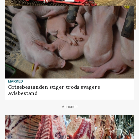
MARKED
Grisebestanden stiger trods svagere
avlsbestand
Annonce