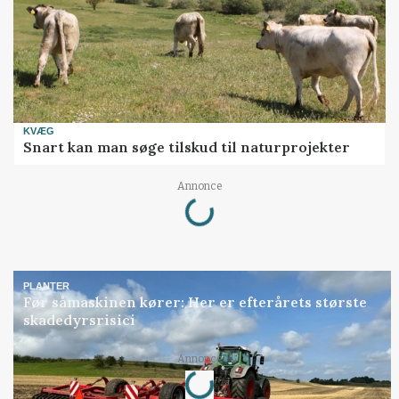
KVÆG
Snart kan man søge tilskud til naturprojekter
Loading...
Annonce
PLANTER
Før såmaskinen kører: Her er efterårets største
skadedyrsrisici
Loading...
Annonce