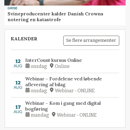
GRISE
Svineproducenter kalder Danish Crowns
notering en katastrofe
KALENDER
Se flere arrangementer
InterCount kursus Online
12
AUG
onsdag
Online
Webinar – Fordelene ved løbende
12
aflevering af bilag
AUG
onsdag
Webinar - ONLINE
Webinar – Kom i gang med digital
17
bogføring
AUG
mandag
Webinar - ONLINE