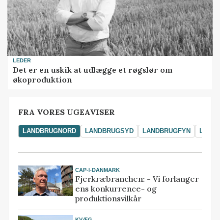
LEDER
Det er en uskik at udlægge et røgslør om
økoproduktion
FRA VORES UGEAVISER
LANDBRUGNORD
LANDBRUGSYD
LANDBRUGFYN
LAND
CAP-I-DANMARK
Fjerkræbranchen: - Vi forlanger
ens konkurrence- og
produktionsvilkår
KVÆG