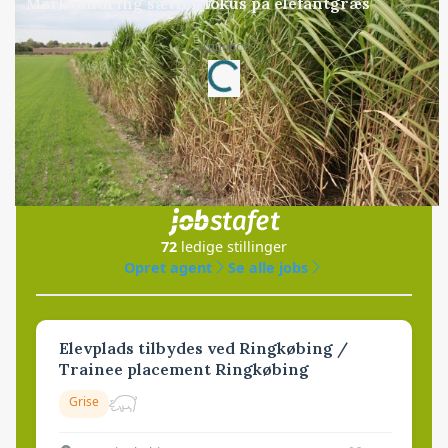
Markvandring sætter fokus på elefantgræs
Annonce
Loading...
Jobs
i samarbejde med
72
ledige stillinger
Opret agent
Se alle jobs
Elevplads tilbydes ved Ringkøbing /
Trainee placement Ringkøbing
Grise