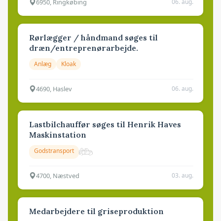
6950, Ringkøbing
06. aug.
Rørlægger / håndmand søges til
dræn/entreprenørarbejde.
Anlæg
Kloak
4690, Haslev
06. aug.
Lastbilchauffør søges til Henrik Haves
Maskinstation
Godstransport
4700, Næstved
03. aug.
Medarbejdere til griseproduktion