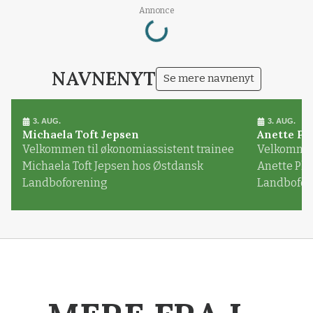
Loading...
Annonce
NAVNENYT
Se mere navnenyt
3. AUG.
3. AUG.
Michaela Toft Jepsen
Anette Pl
Velkommen til økonomiassistent trainee
Velkommen 
Michaela Toft Jepsen hos Østdansk
Anette Pl
Landboforening
Landbofor