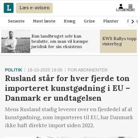
Læs e-avisen
LOGIN
MENU
Seneste
Mest læste
Kvæg
Grise
Planter
Mask
Kun landbruget selv kan
KWS Rallys toppe
beslutte, om man vil kæmpe
vinterbyg
juridisk for sin eksistens
POLITIK
18-10-2025 19:00
FOR ABONNENTER
Rusland står for hver fjerde ton
importeret kunstgødning i EU –
Danmark er undtagelsen
Mens Rusland stadig leverer over en fjerdedel af al
kunstgødning, som importeres til EU, har Danmark
ikke haft direkte import siden 2022.