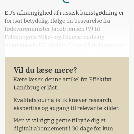
EU’s afhængighed af russisk kunstgødning er
fortsat betydelig. Ifølge en besvarelse fra
fødevareminister Jacob Jensen (V) til
Folketingets Miljø- og Fødevareudvalg
importerede EU mellem 4,7 og 7,8 millioner ton
kunstgødning fra Rusland årligt i årene 2020 til
2024.
Vil du læse mere?
- I 2025 er importen til EU foreløbigt på 4,5
Kære læser, denne artikel fra Effektivt
millioner ton, svarende til 26 procent af den
Landbrug er låst.
samlede import af kunstgødning til EU,
fremgår det af ministerens svar af 25.
Kvalitetsjournalistik kræver research,
september 2025.
ekspertise og adgang til relevante kilder.
Men vi vil rigtig gerne tilbyde dig et
digitalt abonnement i 30 dage for kun