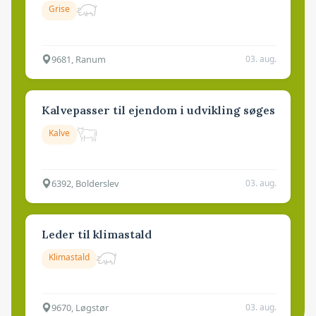
Grise
9681, Ranum
03. aug.
Kalvepasser til ejendom i udvikling søges
Kalve
6392, Bolderslev
03. aug.
Leder til klimastald
Klimastald
9670, Løgstør
03. aug.