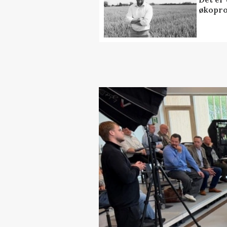
økopr