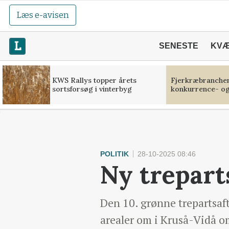
Læs e-avisen
SENESTE
KV
KWS Rallys topper årets
Fjerkræbranchen:
sortsforsøg i vinterbyg
konkurrence- og
POLITIK
28-10-2025 08:46
Ny treparts
Den 10. grønne trepartsafta
arealer om i Kruså-Vidå o