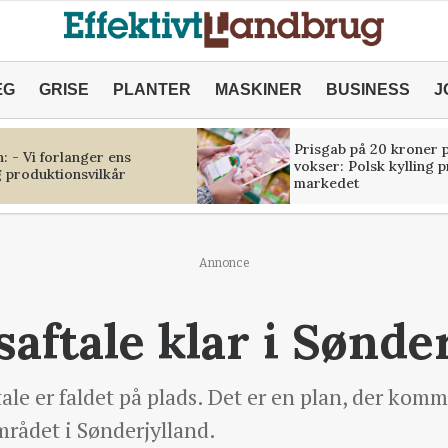
ÆG
GRISE
PLANTER
MASKINER
BUSINESS
J
Prisgab på 20 kroner p
 - Vi forlanger ens
vokser: Polsk kylling 
 produktionsvilkår
markedet
Annonce
aftale klar i Sønde
le er faldet på plads. Det er en plan, der komme
mrådet i Sønderjylland.