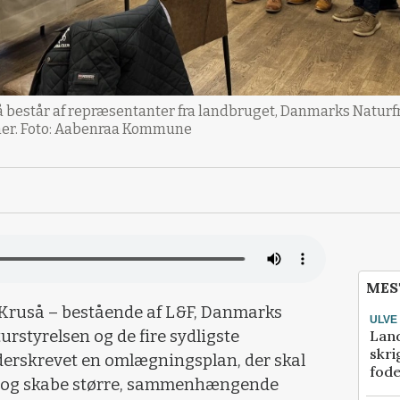
å består af repræsentanter fra landbruget, Danmarks Natur
ner. Foto: Aabenraa Kommune
MES
-Kruså – bestående af L&F, Danmarks
ULVE
Lan
rstyrelsen og de fire sydligste
skri
erskrevet en omlægningsplan, der skal
fod
n og skabe større, sammenhængende