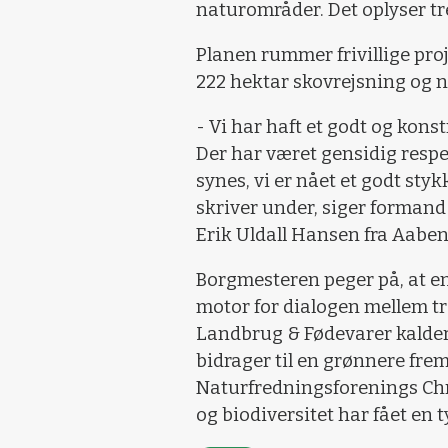
naturområder. Det oplyser tr
Planen rummer frivillige pro
222 hektar skovrejsning og na
- Vi har haft et godt og kon
Der har været gensidig respek
synes, vi er nået et godt st
skriver under, siger formand
Erik Uldall Hansen fra Aab
Borgmesteren peger på, at e
motor for dialogen mellem tre
Landbrug & Fødevarer kalder 
bidrager til en grønnere fr
Naturfredningsforenings Chri
og biodiversitet har fået en t