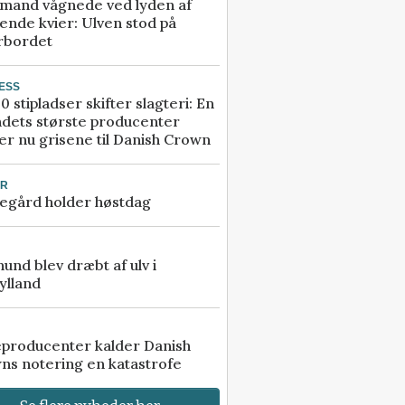
mand vågnede ved lyden af
ende kvier: Ulven stod på
rbordet
ESS
0 stipladser skifter slagteri: En
ndets største producenter
r nu grisene til Danish Crown
UR
egård holder høstdag
 hund blev dræbt af ulv i
ylland
eproducenter kalder Danish
ns notering en katastrofe