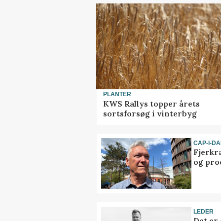
PLANTER
KWS Rallys topper årets
sortsforsøg i vinterbyg
CAP-I-D
Fjerkr
og pro
LEDER
Det er