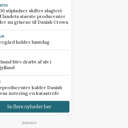
NESS
00 stipladser skifter slagteri:
f landets største producenter
er nu grisene til Danish Crown
UR
regård holder høstdag
e hund blev dræbt af ulv i
jylland
E
eproducenter kalder Danish
ns notering en katastrofe
Se flere nyheder her
Annonce