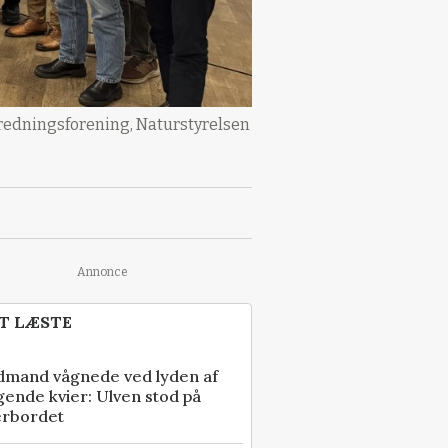
fredningsforening, Naturstyrelsen
Annonce
T LÆSTE
dmand vågnede ved lyden af
gende kvier: Ulven stod på
erbordet