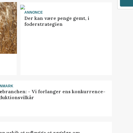
ANNONCE
Der kan være penge gemt, i
foderstrategien
ANMARK
æbranchen: - Vi forlanger ens konkurrence-
duktionsvilkår
 en uskik at udlægge et røgslør om