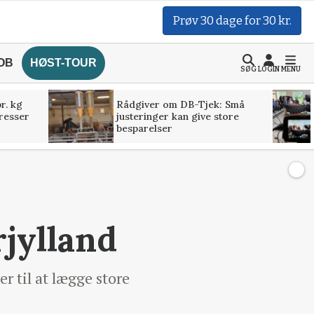
Prøv 30 dage for 30 kr.
OB
HØST-TOUR
SØG
LOGIN
MENU
r. kg
Rådgiver om DB-Tjek: Små
presser
justeringer kan give store
besparelser
rjylland
r til at lægge store