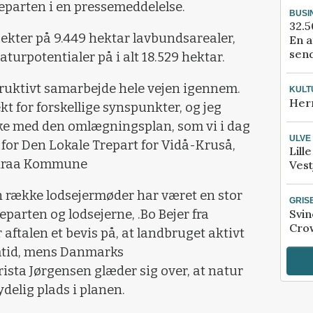
eparten i en pressemeddelelse.
BUSI
32.5
jekter på 9.449 hektar lavbundsarealer,
En a
send
turpotentialer på i alt 18.529 hektar.
struktivt samarbejde hele vejen igennem.
KULT
Her
t for forskellige synspunkter, og jeg
ykke med den omlægningsplan, som vi i dag
ULVE
 for Den Lokale Trepart for Vidå-Kruså,
Lill
enraa Kommune
Vest
n række lodsejermøder har været en stor
GRIS
Svin
parten og lodsejerne, .Bo Bejer fra
Crow
aftalen et bevis på, at landbruget aktivt
emtid, mens Danmarks
sta Jørgensen glæder sig over, at natur
ydelig plads i planen.