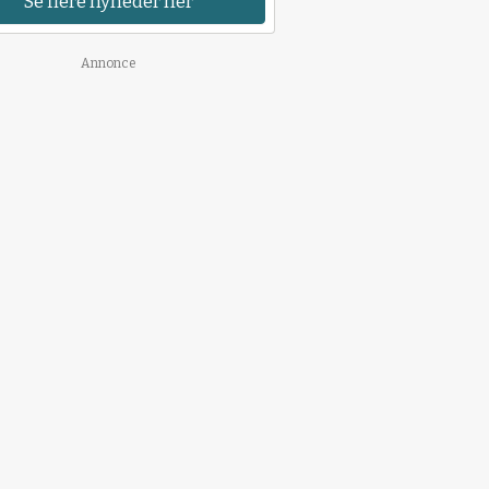
Se flere nyheder her
Annonce