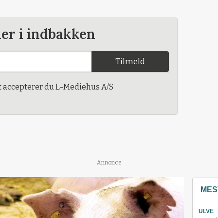
der i indbakken
Tilmeld
t accepterer du L-Mediehus A/S
Annonce
MES
ULVE