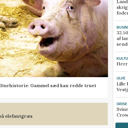
Land
skrig
fode
BUSIN
32.50
af la
sende
KULT
Herr
ULVE
Lille
lturhistorie: Gammel sæd kan redde truet
Vestj
GRISE
Svin
Crow
på elefantgræs