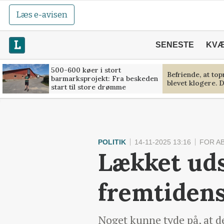
Læs e-avisen
SENESTE
KV
500-600 køer i stort
Befriende, at to
barmarksprojekt: Fra beskeden
blevet klogere. D
start til store drømme
POLITIK
14-11-2025 13:16
FOR A
Lækket uds
fremtidens
Noget kunne tyde på, at d