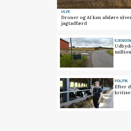
ULVE
Droner og AI kan afsløre ulve
jagtadfærd
EJENDO
Udbyde
million
POLITIK
Efter 
kritis