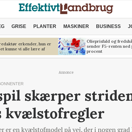
ÆG
GRISE
PLANTER
MASKINER
BUSINESS
J
Olieprisfald og fredsh
predaktør erkender, hun er
sender F5-renten ned 
et kunne vi alle lære af
procent
Annonce
BONNENTER
pil skærper stride
 kvælstofregler
er er en kvælstofmodel på vej, der i nogen gr