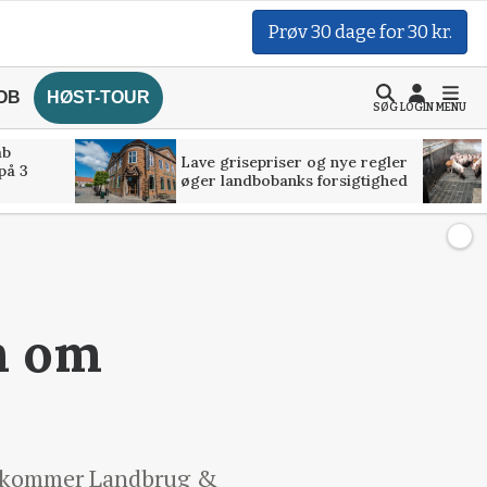
Prøv 30 dage for 30 kr.
OB
HØST-TOUR
SØG
LOGIN
MENU
åb
Lave grisepriser og nye regler
på 3
øger landbobanks forsigtighed
n om
ad kommer Landbrug &