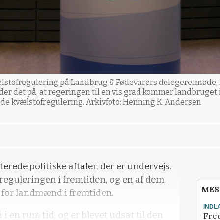
kvælstofregulering på Landbrug & Fødevarers delegeretmøde,
tyder det på, at regeringen til en vis grad kommer landbruget
 kvælstofregulering. Arkivfoto: Henning K. Andersen
erede politiske aftaler, der er undervejs.
reguleringen i fremtiden, og en af dem,
MES
 for landmænd i fremtiden.
INDL
i en rum tid, og er blevet udsat til den
Fred