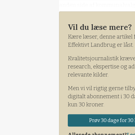
anden side af kommunalvalget
den foreløbige aftale, der li
Visa-model med lidt af Flad-
Vil du læse mere?
Kære læser, denne artikel 
Effektivt Landbrug er låst.
Kvalitetsjournalistik kræv
research, ekspertise og ad
relevante kilder.
Men vi vil rigtig gerne tilb
digitalt abonnement i 30 d
kun 30 kroner.
Prøv 30 dage for 30 
Allerede abonnement?
Log