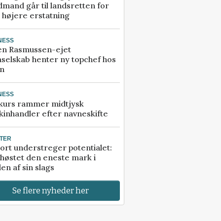
mand går til landsretten for
å højere erstatning
NESS
en Rasmussen-ejet
selskab henter ny topchef hos
an
NESS
kurs rammer midtjysk
inhandler efter navneskifte
TER
ort understreger potentialet:
høstet den eneste mark i
en af sin slags
Se flere nyheder her