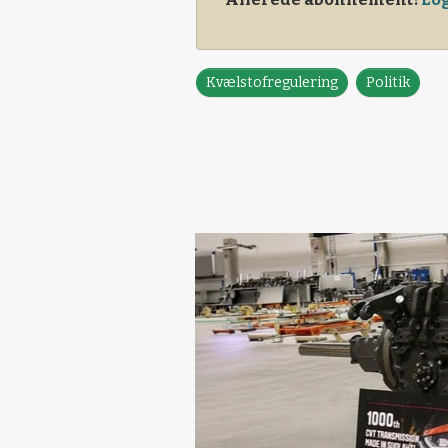
Kvælstofregulering
Politik