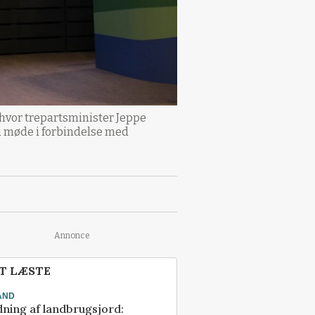
 hvor trepartsminister Jeppe
 i møde i forbindelse med
Annonce
T LÆSTE
AND
ning af landbrugsjord: