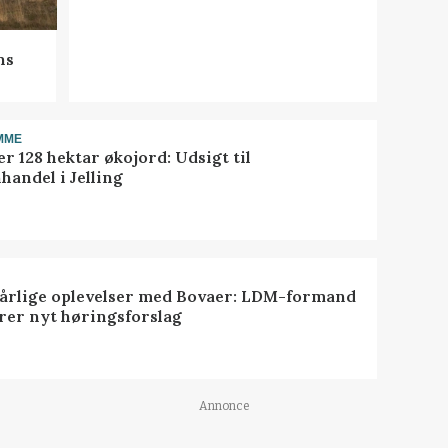
ns
MME
r 128 hektar økojord: Udsigt til
handel i Jelling
dårlige oplevelser med Bovaer: LDM-formand
erer nyt høringsforslag
Annonce