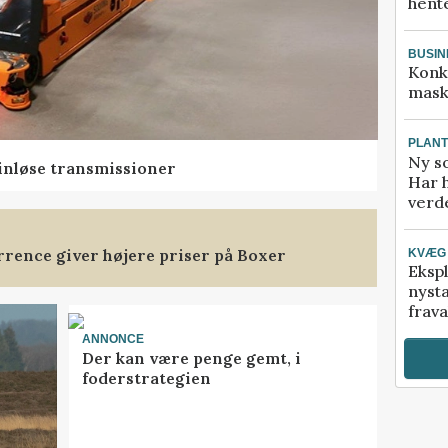
hente
BUSIN
Konk
mask
PLAN
Ny so
rinløse transmissioner
Har 
verde
rence giver højere priser på Boxer
KVÆG
Ekspl
nyst
frava
ANNONCE
Der kan være penge gemt, i
foderstrategien