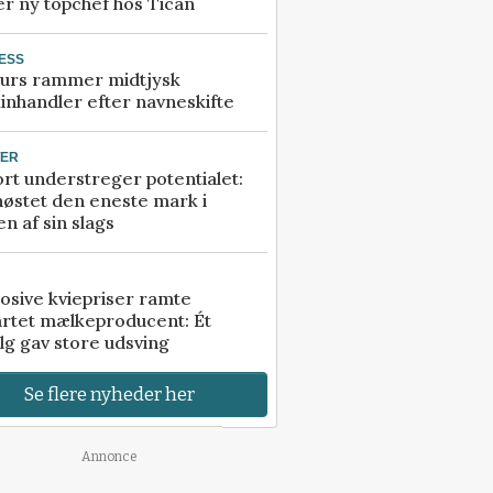
r ny topchef hos Tican
ESS
urs rammer midtjysk
inhandler efter navneskifte
TER
rt understreger potentialet:
høstet den eneste mark i
n af sin slags
osive kviepriser ramte
artet mælkeproducent: Ét
lg gav store udsving
Se flere nyheder her
Annonce