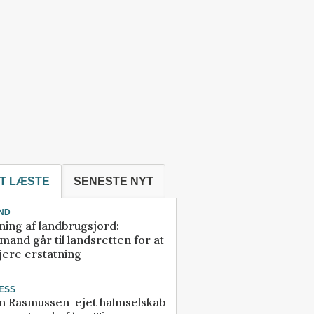
T LÆSTE
SENESTE NYT
ND
ning af landbrugsjord:
and går til landsretten for at
jere erstatning
ESS
n Rasmussen-ejet halmselskab