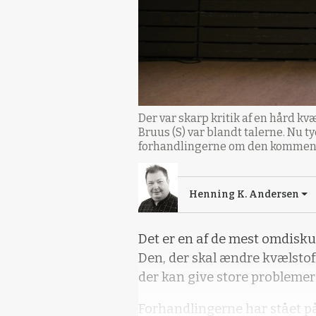
Der var skarp kritik af en hård 
Bruus (S) var blandt talerne. Nu 
forhandlingerne om den kommende
Henning K. Andersen
Det er en af de mest omdiskut
Den, der skal ændre kvælstof
der kan give store problemer
Forhandlingerne har stået på 