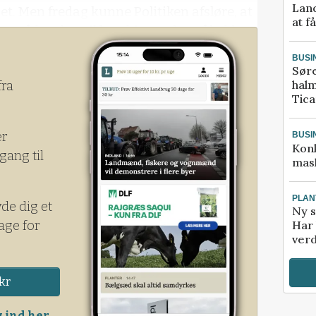
Land
. Men fredag kunne Politiken afsløre, at
at f
gger på bordet, vil kombinere den såkaldte
modellen.
BUSI
Sør
halm
fra
Tic
er
BUSI
Kon
gang til
mask
PLAN
yde dig et
Ny s
age for
Har 
verd
kr
 ind her