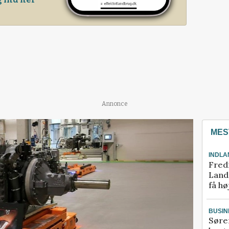
Annonce
MES
INDLA
Fred
Landm
få hø
BUSIN
Søre