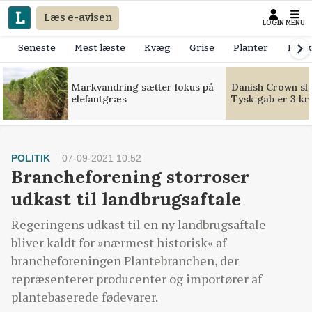
Læs e-avisen
LOGIN
MENU
Seneste
Mest læste
Kvæg
Grise
Planter
Mask
Markvandring sætter fokus på
Danish Crown slår
elefantgræs
Tysk gab er 3 kr
POLITIK
07-09-2021 10:52
Brancheforening storroser
udkast til landbrugsaftale
Regeringens udkast til en ny landbrugsaftale
bliver kaldt for »nærmest historisk« af
brancheforeningen Plantebranchen, der
repræsenterer producenter og importører af
plantebaserede fødevarer.