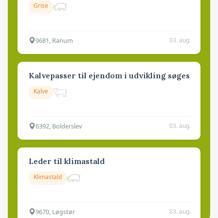
Grise
9681, Ranum
03. aug.
Kalvepasser til ejendom i udvikling søges
Kalve
6392, Bolderslev
03. aug.
Leder til klimastald
Klimastald
9670, Løgstør
03. aug.