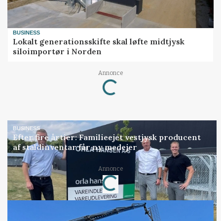
BUSINESS
Lokalt generationsskifte skal løfte midtjysk
siloimportør i Norden
Loading...
Annonce
BUSINESS
Efter fire årtier: Familieejet vestjysk producent
af staldinventar får ny medejer
Loading...
Annonce