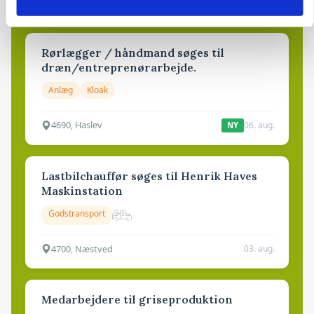
6950, Ringkøbing
06. aug.
NY
Rørlægger / håndmand søges til
dræn/entreprenørarbejde.
Anlæg
Kloak
4690, Haslev
06. aug.
NY
Lastbilchauffør søges til Henrik Haves
Maskinstation
Godstransport
4700, Næstved
03. aug.
Medarbejdere til griseproduktion