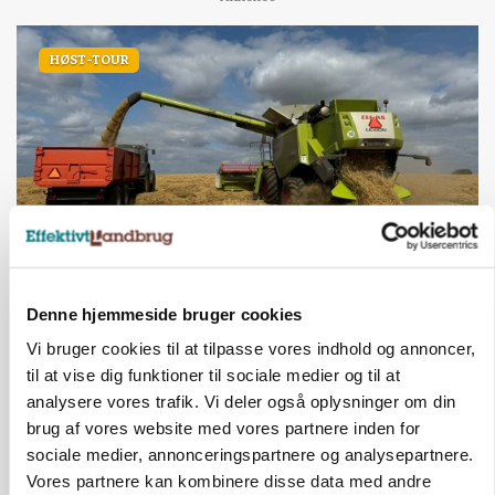
HØST-TOUR
PLANTER
Danish Agro: Høsten tegner til god kvalitet og
Denne hjemmeside bruger cookies
middeludbytter
Vi bruger cookies til at tilpasse vores indhold og annoncer,
til at vise dig funktioner til sociale medier og til at
Annonce
analysere vores trafik. Vi deler også oplysninger om din
brug af vores website med vores partnere inden for
BUSINESS
Finsk startup tager store skridt med
sociale medier, annonceringspartnere og analysepartnere.
planteprotein: - Ambitionen er at blive en global
Vores partnere kan kombinere disse data med andre