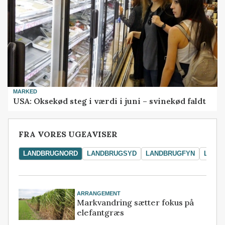
MARKED
USA: Oksekød steg i værdi i juni – svinekød faldt
FRA VORES UGEAVISER
LANDBRUGNORD
LANDBRUGSYD
LANDBRUGFYN
LAND
ARRANGEMENT
Markvandring sætter fokus på
elefantgræs