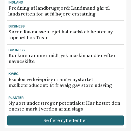
INDLAND
Fredning af landbrugsjord: Landmand går til
landsretten for at få højere erstatning
BUSINESS
Søren Rasmussen-ejet halmselskab henter ny
topchef hos Tican
BUSINESS
Konkurs rammer midtjysk maskinhandler efter
navneskifte
KVÆG
Eksplosive kviepriser ramte nystartet
mælkeproducent: Ét fravalg gav store udsving
PLANTER
Ny sort understreger potentialet: Har høstet den
eneste mark i verden af sin slags
Se flere nyheder her