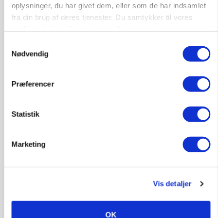
virksomhed
oplysninger, du har givet dem, eller som de har indsamlet
fra din brug af deres tjenester. Du samtykker til vores
Annonce
cookies, hvis du fortsætter med at anvende vores
Loading...
hjemmeside.
Samtykkevalg
Nødvendig
Jobs
Præferencer
i samarbejde med
Statistik
81
ledige stillinger
Opret agent
Se alle jobs
Marketing
Elevplads tilbydes ved Ringkøbing /
Trainee placement Ringkøbing
Vis detaljer
Grise
OK