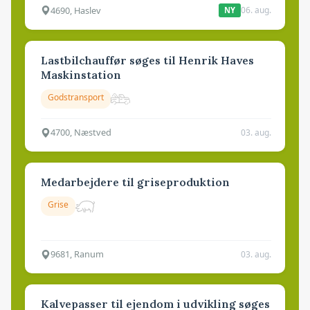
4690, Haslev
06. aug.
NY
Lastbilchauffør søges til Henrik Haves
Maskinstation
Godstransport
4700, Næstved
03. aug.
Medarbejdere til griseproduktion
Grise
9681, Ranum
03. aug.
Kalvepasser til ejendom i udvikling søges