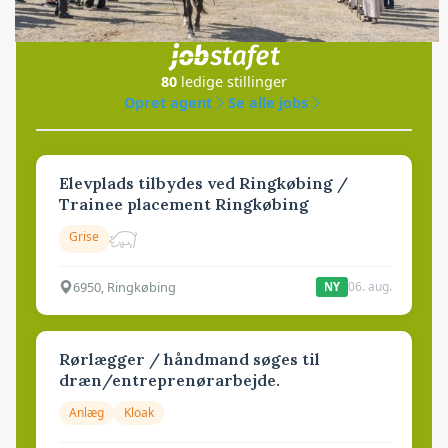
i samarbejde med
80
ledige stillinger
Opret agent
Se alle jobs
Elevplads tilbydes ved Ringkøbing /
Trainee placement Ringkøbing
Grise
6950, Ringkøbing
06. aug.
NY
Rørlægger / håndmand søges til
dræn/entreprenørarbejde.
Anlæg
Kloak