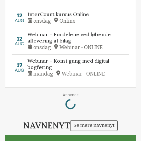
InterCount kursus Online
12
AUG
onsdag
Online
Webinar – Fordelene ved løbende
12
aflevering af bilag
AUG
onsdag
Webinar - ONLINE
Webinar – Kom i gang med digital
17
bogføring
AUG
mandag
Webinar - ONLINE
Loading...
Annonce
NAVNENYT
Se mere navnenyt