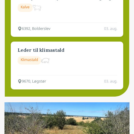
Kalve
6392, Bolderslev
03. aug.
Leder til klimastald
Klimastald
9670, Løgstør
03. aug.