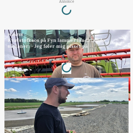
Loading...
Annonce
PLANTER
Kvælstofkaos på Fyn lammer landmænds
såplaner: - Jeg føler mig pisset på
Loading...
Annonce