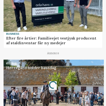
BUSINESS
Efter fire årtier: Familieejet vestjysk producent
af staldinventar får ny medejer
Annonce
KULTUR
Herregård holder høstdag
Annonce
Loading...
Jobs