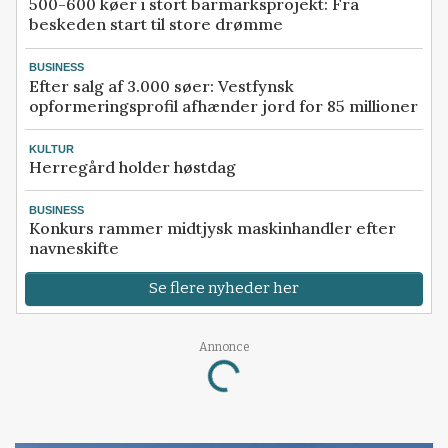
500-600 køer i stort barmarksprojekt: Fra
beskeden start til store drømme
BUSINESS
Efter salg af 3.000 søer: Vestfynsk
opformeringsprofil afhænder jord for 85 millioner
KULTUR
Herregård holder høstdag
BUSINESS
Konkurs rammer midtjysk maskinhandler efter
navneskifte
Se flere nyheder her
Annonce
Loading...