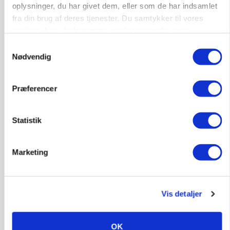
oplysninger, du har givet dem, eller som de har indsamlet
fra din brug af deres tjenester. Du samtykker til vores
cookies, hvis du fortsætter med at anvende vores
HØST-TOUR
hjemmeside.
Samtykkevalg
Nødvendig
Præferencer
Statistik
PLANTER
På døgnvagt i høsten
Marketing
Annonce
Vis detaljer
OK