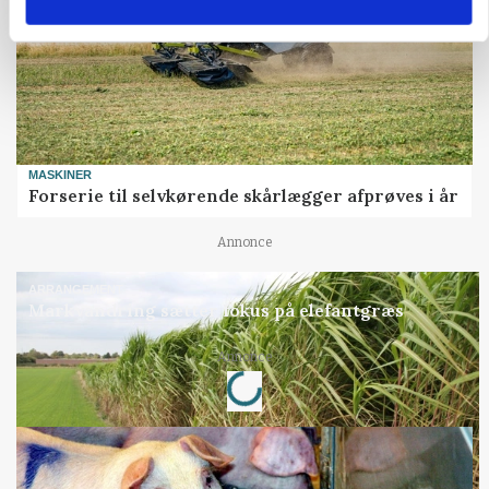
MASKINER
Forserie til selvkørende skårlægger afprøves i år
Annonce
ARRANGEMENT
Markvandring sætter fokus på elefantgræs
Loading...
Annonce