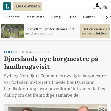
Læs e-avisen
LOGIN
MENU
Seneste
Mest læste
Kvæg
Grise
Planter
Mask
Bekræftet: Sætter droner ind
Det er en uskik 
mod problemulv
økoproduktion
POLITIK
07-04-2022 06:26
Djurslands nye borgmestre på
landbrugsvisit
Syd- og Norddjurs Kommunes nyvalgte borgmestre
var forleden inviteret til møde hos Djursland
Landboforening, hvor hovedformålet var en fælles
dialog om det fremtidige samarbejde.