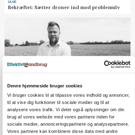
ULVE
Bekræftet: Sætter droner ind mod problemulv
Denne hjemmeside bruger cookies
LEDER
Vi bruger cookies til at tilpasse vores indhold og annoncer,
Det er en uskik at udlægge et røgslør om
til at vise dig funktioner til sociale medier og til at
økoproduktion
Loading...
analysere vores trafik. Vi deler også oplysninger om din
Annonce
brug af vores website med vores partnere inden for
sociale medier, annonceringspartnere og analysepartnere.
Vores partnere kan kombinere disse data med andre