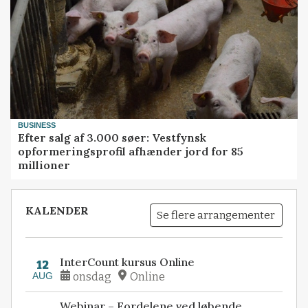
BUSINESS
Efter salg af 3.000 søer: Vestfynsk
opformeringsprofil afhænder jord for 85
millioner
KALENDER
Se flere arrangementer
InterCount kursus Online
12
AUG
onsdag
Online
Webinar – Fordelene ved løbende