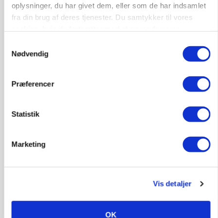
oplysninger, du har givet dem, eller som de har indsamlet
fra din brug af deres tjenester. Du samtykker til vores
GRISE
Svineproducenter kalder Danish Crowns pris en
cookies, hvis du fortsætter med at anvende vores
katastrofe
hjemmeside.
Samtykkevalg
Nødvendig
Annonce
MASKINER
Præferencer
Forserie til selvkørende skårlægger afprøves i år
Loading...
Annonce
Statistik
Marketing
Vis detaljer
OK