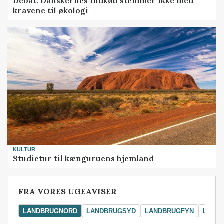
Debat: Danskernes indkøb stemmer ikke med
kravene til økologi
KULTUR
Studietur til kænguruens hjemland
FRA VORES UGEAVISER
LANDBRUGNORD
LANDBRUGSYD
LANDBRUGFYN
LAND