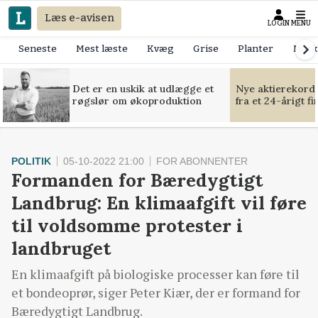
Læs e-avisen
LOGIN
MENU
Seneste
Mest læste
Kvæg
Grise
Planter
Mask
Det er en uskik at udlægge et
Nye aktierekorde
røgslør om økoproduktion
fra et 24-årigt f
POLITIK
05-10-2022 21:00
FOR ABONNENTER
Formanden for Bæredygtigt
Landbrug: En klimaafgift vil føre
til voldsomme protester i
landbruget
En klimaafgift på biologiske processer kan føre til
et bondeoprør, siger Peter Kiær, der er formand for
Bæredygtigt Landbrug.