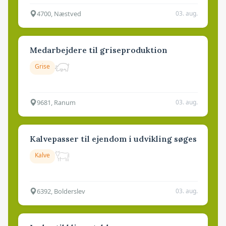
4700, Næstved
03. aug.
Medarbejdere til griseproduktion
Grise
9681, Ranum
03. aug.
Kalvepasser til ejendom i udvikling søges
Kalve
6392, Bolderslev
03. aug.