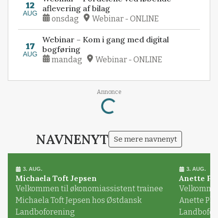
12
aflevering af bilag
AUG
onsdag
Webinar - ONLINE
Webinar – Kom i gang med digital
17
bogføring
AUG
mandag
Webinar - ONLINE
Loading...
Annonce
NAVNENYT
Se mere navnenyt
3. AUG.
3. AUG.
Michaela Toft Jepsen
Anette Pl
Velkommen til økonomiassistent trainee
Velkommen 
Michaela Toft Jepsen hos Østdansk
Anette Pl
Landboforening
Landbofor