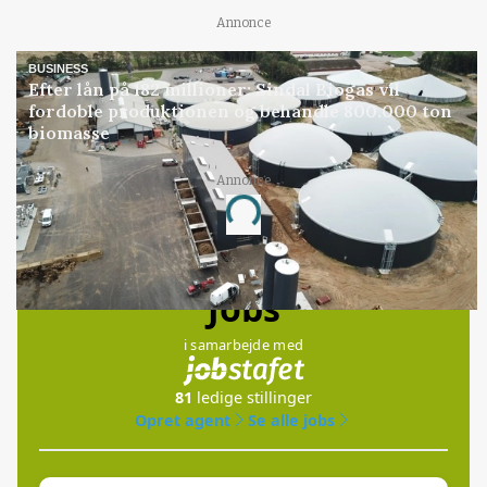
Annonce
BUSINESS
Efter lån på 182 millioner: Sindal Biogas vil
fordoble produktionen og behandle 800.000 ton
biomasse
Annonce
Loading...
Jobs
i samarbejde med
81
ledige stillinger
Opret agent
Se alle jobs