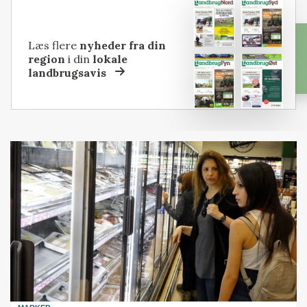
Læs flere
nyheder fra din
region
i din
lokale
landbrugsavis