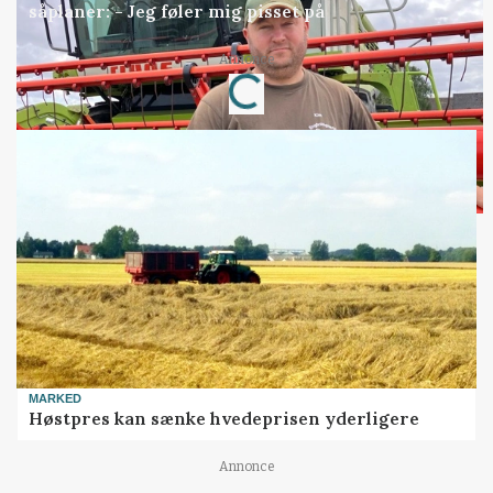
såplaner: - Jeg føler mig pisset på
Loading...
Annonce
MARKED
Høstpres kan sænke hvedeprisen yderligere
Annonce