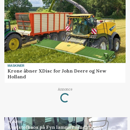
MASKINER
Krone åbner XDisc for John Deere og New
Holland
Loading...
Annonce
PLANTER
Kvælstofkaos på Fyn lammer landmænds