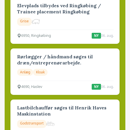
Elevplads tilbydes ved Ringkøbing /
Trainee placement Ringkøbing
Grise
6950, Ringkøbing
06. aug.
NY
Rørlægger / håndmand søges til
dræn/entreprenørarbejde.
Anlæg
Kloak
4690, Haslev
06. aug.
NY
Lastbilchauffør søges til Henrik Haves
Maskinstation
Godstransport