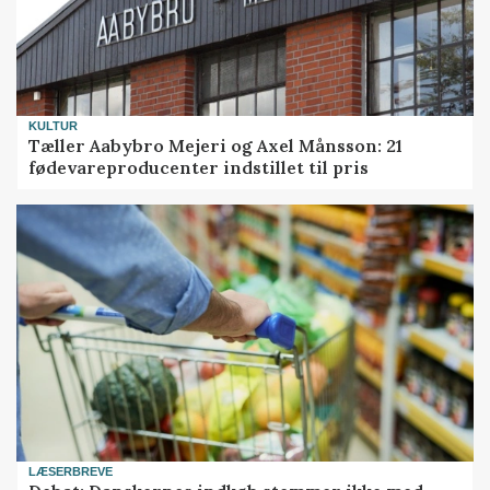
KULTUR
Tæller Aabybro Mejeri og Axel Månsson: 21
fødevareproducenter indstillet til pris
LÆSERBREVE