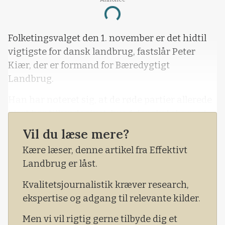
Loading...
Folketingsvalget den 1. november er det hidtil
vigtigste for dansk landbrug, fastslår Peter
Kiær, der er formand for Bæredygtigt
Landbrug.
Han har noteret sig, at de røde partier allerede
klart har tilkendegivet, hvad der skal ske med
dansk landbrug efter et valg, skulle det blive et
Vil du læse mere?
rødt flertal.
Kære læser, denne artikel fra Effektivt
Landbrug er låst.
Kvalitetsjournalistik kræver research,
ekspertise og adgang til relevante kilder.
Men vi vil rigtig gerne tilbyde dig et