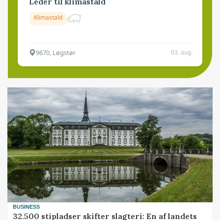
Leder til klimastald
Klimastald
9670, Løgstør
03. aug.
BUSINESS
32.500 stipladser skifter slagteri: En af landets