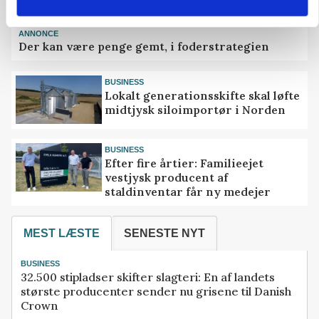
ANNONCE
Der kan være penge gemt, i foderstrategien
BUSINESS
Lokalt generationsskifte skal løfte
midtjysk siloimportør i Norden
BUSINESS
Efter fire årtier: Familieejet
vestjysk producent af
staldinventar får ny medejer
MEST LÆSTE
SENESTE NYT
BUSINESS
32.500 stipladser skifter slagteri: En af landets
største producenter sender nu grisene til Danish
Crown