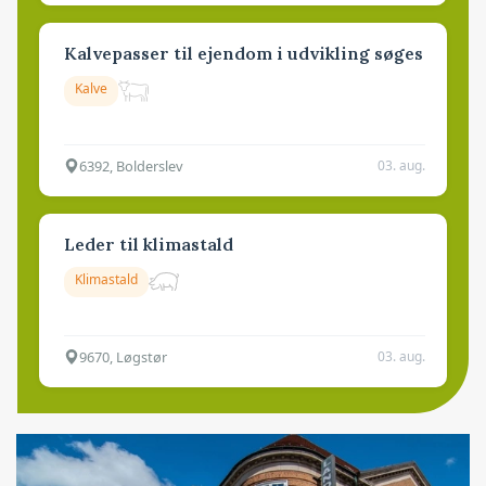
Kalvepasser til ejendom i udvikling søges
Kalve
6392, Bolderslev
03. aug.
Leder til klimastald
Klimastald
9670, Løgstør
03. aug.