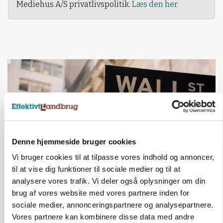
Mediehus A/S privatlivspolitik.
Læs den her.
Denne hjemmeside bruger cookies
Vi bruger cookies til at tilpasse vores indhold og annoncer,
til at vise dig funktioner til sociale medier og til at
analysere vores trafik. Vi deler også oplysninger om din
MARKEDSFOKUS
Nye aktierekorder – og den brutale lektie fra et
brug af vores website med vores partnere inden for
24-årigt finansgeni
sociale medier, annonceringspartnere og analysepartnere.
Vores partnere kan kombinere disse data med andre
Annonce