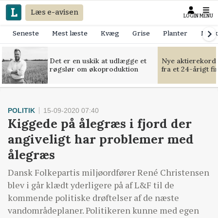
Læs e-avisen
LOGIN
MENU
Seneste
Mest læste
Kvæg
Grise
Planter
Mask
Det er en uskik at udlægge et
Nye aktierekorde
røgslør om økoproduktion
fra et 24-årigt f
POLITIK
15-09-2020 07:40
Kiggede på ålegræs i fjord der
angiveligt har problemer med
ålegræs
Dansk Folkepartis miljøordfører René Christensen
blev i går klædt yderligere på af L&F til de
kommende politiske drøftelser af de næste
vandområdeplaner. Politikeren kunne med egen