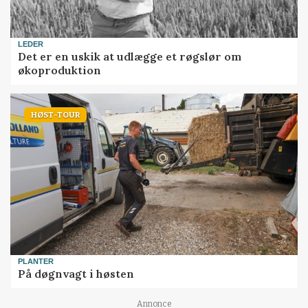
LEDER
Det er en uskik at udlægge et røgslør om
økoproduktion
HØST-TOUR
PLANTER
På døgnvagt i høsten
Annonce