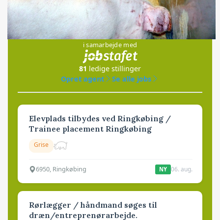
Jobs
i samarbejde med
81
ledige stillinger
Opret agent
Se alle jobs
Elevplads tilbydes ved Ringkøbing /
Trainee placement Ringkøbing
Grise
6950, Ringkøbing
06. aug.
NY
Rørlægger / håndmand søges til
dræn/entreprenørarbejde.