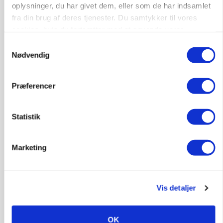
Loading...
oplysninger, du har givet dem, eller som de har indsamlet
fra din brug af deres tjenester. Du samtykker til vores
cookies, hvis du fortsætter med at anvende vores
hjemmeside.
MARKED
Samtykkevalg
Høstpres kan sænke hvedeprisen yderligere
Nødvendig
Præferencer
Statistik
Marketing
Vis detaljer
KULTUR
Største Manitou fik gammel vindmølle til at
snurre igen
OK