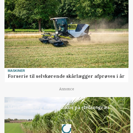
MASKINER
Forserie til selvkørende skårlægger afprøves i år
Annonce
ARRANGEMENT
Markvandring sætter fokus på elefantgræs
Annonce