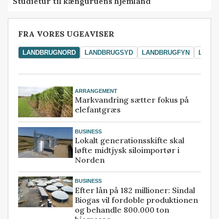
Studietur til kænguruens hjemland
FRA VORES UGEAVISER
LANDBRUGNORD
LANDBRUGSYD
LANDBRUGFYN
LAND
ARRANGEMENT
Markvandring sætter fokus på
elefantgræs
BUSINESS
Lokalt generationsskifte skal
løfte midtjysk siloimportør i
Norden
BUSINESS
Efter lån på 182 millioner: Sindal
Biogas vil fordoble produktionen
og behandle 800.000 ton