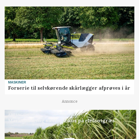
MASKINER
Forserie til selvkørende skårlægger afprøves i år
Annonce
ARRANGEMENT
Markvandring sætter fokus på elefantgræs
Loading...
Annonce