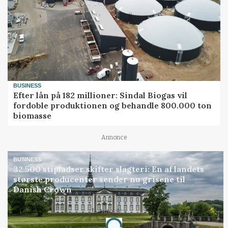
BUSINESS
Efter lån på 182 millioner: Sindal Biogas vil
fordoble produktionen og behandle 800.000 ton
biomasse
Annonce
BUSINESS
32.500 stipladser skifter slagteri: En af landets
største producenter sender nu grisene til
Danish Crown
Annonce