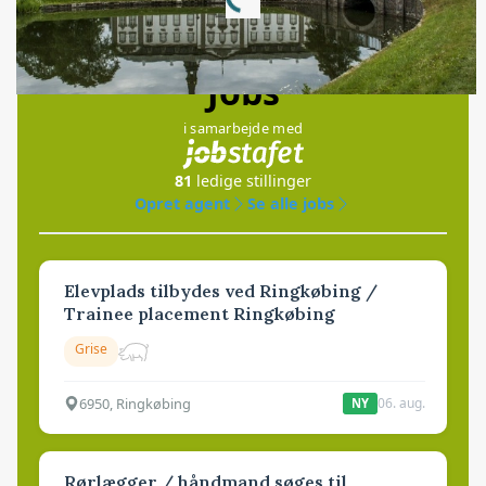
Loading...
Jobs
i samarbejde med
81
ledige stillinger
Opret agent
Se alle jobs
Elevplads tilbydes ved Ringkøbing /
Trainee placement Ringkøbing
Grise
6950, Ringkøbing
06. aug.
NY
Rørlægger / håndmand søges til