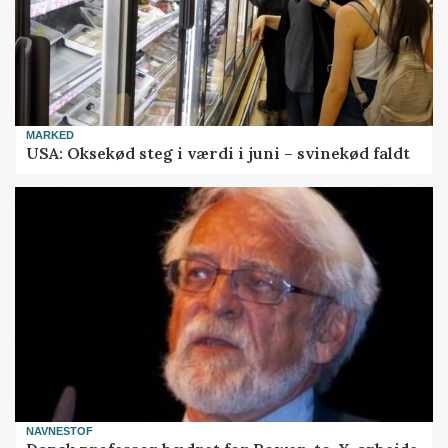
MARKED
USA: Oksekød steg i værdi i juni – svinekød faldt
NAVNESTOF