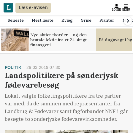
Læs e-avisen
LOGIN
MENU
Seneste
Mest læste
Kvæg
Grise
Planter
Mask
Nye aktierekorder – og den
brutale lektie fra et 24-årigt
På døgnvagt i hø
finansgeni
POLITIK
26-03-2019 07:30
Landspolitikere på sønderjysk
fødevarebesøg
Lokalt valgte folketingspolitikere fra tre partier
var med, da de sammen med repræsentanter fra
Landbrug & Fødevarer samt fagforbundet NNF i går
besøgte to sønderjyske fødevarevirksomheder.