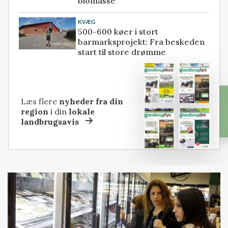
biomasse
KVÆG
500-600 køer i stort
barmarksprojekt: Fra beskeden
start til store drømme
Læs flere
nyheder fra din
region
i din
lokale
landbrugsavis