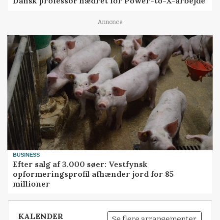
Dansk professor hædret for Power-to-X-arbejde
Annonce
BUSINESS
Efter salg af 3.000 søer: Vestfynsk
opformeringsprofil afhænder jord for 85
millioner
KALENDER
Se flere arrangementer