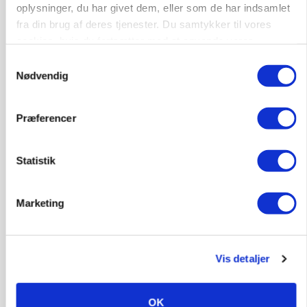
oplysninger, du har givet dem, eller som de har indsamlet
fra din brug af deres tjenester. Du samtykker til vores
cookies, hvis du fortsætter med at anvende vores
hjemmeside.
Samtykkevalg
Nødvendig
Præferencer
ØKOLOGI
Statistik
Klimaberegning er ikke nok: Økologisk fjerkræ
skal vurderes bredere
Marketing
Vis detaljer
OK