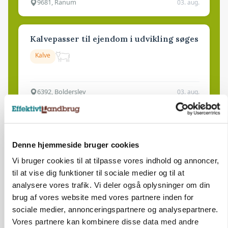
9681, Ranum
03. aug.
Kalvepasser til ejendom i udvikling søges
Kalve
6392, Bolderslev
03. aug.
Leder til klimastald
Denne hjemmeside bruger cookies
Klimastald
Vi bruger cookies til at tilpasse vores indhold og annoncer,
til at vise dig funktioner til sociale medier og til at
9670, Løgstør
03. aug.
analysere vores trafik. Vi deler også oplysninger om din
brug af vores website med vores partnere inden for
sociale medier, annonceringspartnere og analysepartnere.
Vores partnere kan kombinere disse data med andre