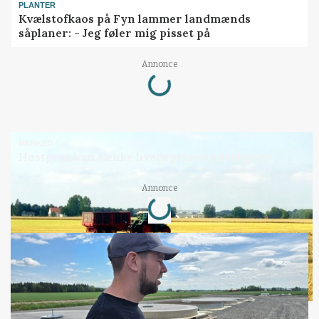
PLANTER
Kvælstofkaos på Fyn lammer landmænds
såplaner: - Jeg føler mig pisset på
Loading...
Annonce
MARKED
Høstpres kan sænke hvedeprisen yderligere
Loading...
Annonce