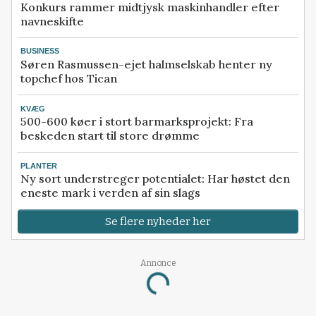
Konkurs rammer midtjysk maskinhandler efter
navneskifte
BUSINESS
Søren Rasmussen-ejet halmselskab henter ny
topchef hos Tican
KVÆG
500-600 køer i stort barmarksprojekt: Fra
beskeden start til store drømme
PLANTER
Ny sort understreger potentialet: Har høstet den
eneste mark i verden af sin slags
Se flere nyheder her
Annonce
Loading...