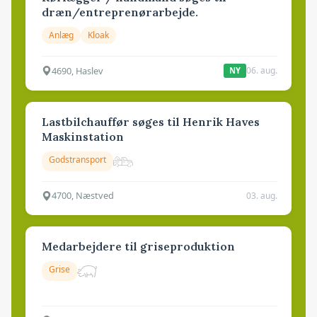
dræn/entreprenørarbejde.
Anlæg
Kloak
4690, Haslev
06. aug.
NY
Lastbilchauffør søges til Henrik Haves
Maskinstation
Godstransport
4700, Næstved
03. aug.
Medarbejdere til griseproduktion
Grise