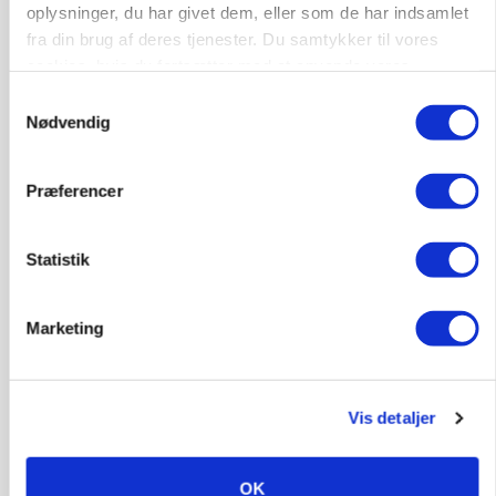
oplysninger, du har givet dem, eller som de har indsamlet
fra din brug af deres tjenester. Du samtykker til vores
cookies, hvis du fortsætter med at anvende vores
MARKEDSFOKUS
hjemmeside.
Prisgab på 20 kroner pr. kg vokser: Polsk kylling
Samtykkevalg
presser markedet
Nødvendig
Præferencer
Statistik
Marketing
Vis detaljer
GRISE
Rådgiver om DB-Tjek: Små justeringer kan give
store besparelser
OK