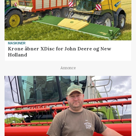
MASKINER
Krone åbner XDisc for John Deere og New
Holland
Annonce