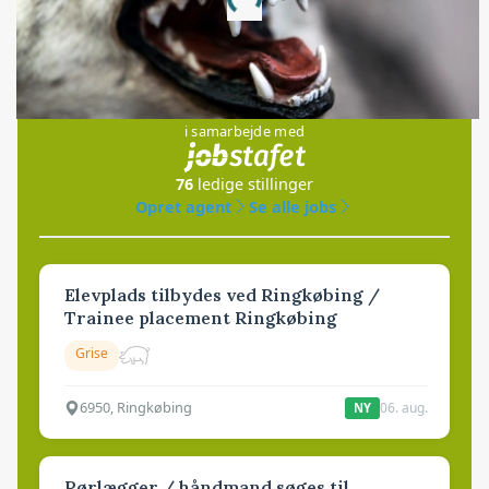
Loading...
Jobs
i samarbejde med
76
ledige stillinger
Opret agent
Se alle jobs
Elevplads tilbydes ved Ringkøbing /
Trainee placement Ringkøbing
Grise
6950, Ringkøbing
06. aug.
NY
Rørlægger / håndmand søges til