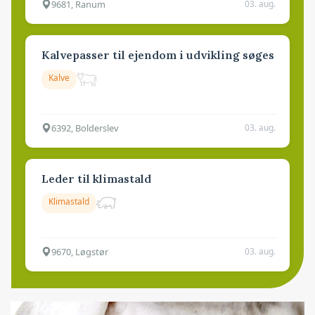
9681, Ranum
03. aug.
Kalvepasser til ejendom i udvikling søges
Kalve
6392, Bolderslev
03. aug.
Leder til klimastald
Klimastald
9670, Løgstør
03. aug.