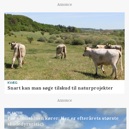
Annonce
KVÆG
Snart kan man søge tilskud til naturprojekter
Annonce
PLANTER
Før såmaskinen kører: Her er efterårets største
skadedyrsrisici