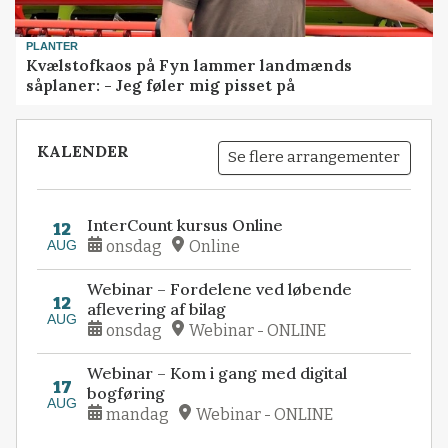
PLANTER
Kvælstofkaos på Fyn lammer landmænds
såplaner: - Jeg føler mig pisset på
KALENDER
Se flere arrangementer
InterCount kursus Online
12
AUG
onsdag
Online
Webinar – Fordelene ved løbende
12
aflevering af bilag
AUG
onsdag
Webinar - ONLINE
Webinar – Kom i gang med digital
17
bogføring
AUG
mandag
Webinar - ONLINE