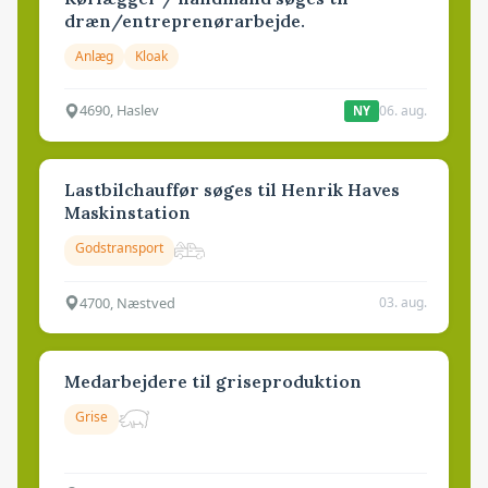
dræn/entreprenørarbejde.
Anlæg
Kloak
4690, Haslev
06. aug.
NY
Lastbilchauffør søges til Henrik Haves
Maskinstation
Godstransport
4700, Næstved
03. aug.
Medarbejdere til griseproduktion
Grise