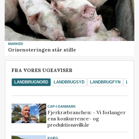
MARKED
Grisenoteringen står stille
FRA VORES UGEAVISER
LANDBRUGNORD
LANDBRUGSYD
LANDBRUGFYN
LAND
CAP-I-DANMARK
Fjerkræbranchen: - Vi forlanger
ens konkurrence- og
produktionsvilkår
KVÆG