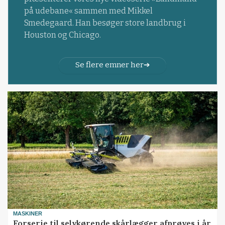
på udebane« sammen med Mikkel
Smedegaard. Han besøger store landbrug i
Houston og Chicago.
Se flere emner her
MASKINER
Forserie til selvkørende skårlægger afprøves i år