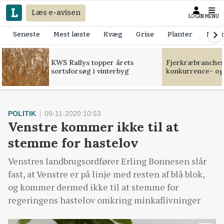
Læs e-avisen
LOGIN
MENU
Seneste
Mest læste
Kvæg
Grise
Planter
Mask
KWS Rallys topper årets
Fjerkræbranchen:
sortsforsøg i vinterbyg
konkurrence- og
POLITIK
09-11-2020 10:53
Venstre kommer ikke til at
stemme for hastelov
Venstres landbrugsordfører Erling Bonnesen slår
fast, at Venstre er på linje med resten af blå blok,
og kommer dermed ikke til at stemme for
regeringens hastelov omkring minkaflivninger