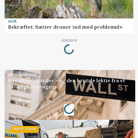
ULVE
Bekræftet: Sætter droner ind mod problemulv
Loading...
Annonce
MARKEDSFOKUS
Nye aktierekorder – og den brutale lektie fra et
24-årigt finansgeni
Loading...
Annonce
HØST-TOUR