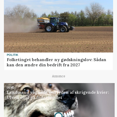
POLITIK
Folketinget behandler ny gødskningslov: Sådan
kan den ændre din bedrift fra 2027
Annonce
ULVE
Landmand vågnede ved lyden af skrigende kvier:
Ulven stod på foderbordet
Annonce