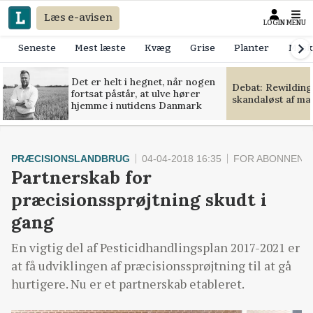
Læs e-avisen
LOGIN
MENU
Seneste
Mest læste
Kvæg
Grise
Planter
Mask
Det er helt i hegnet, når nogen
Debat: Rewilding
fortsat påstår, at ulve hører
skandaløst af m
hjemme i nutidens Danmark
PRÆCISIONSLANDBRUG
04-04-2018 16:35
FOR ABONNENT
Partnerskab for
præcisionssprøjtning skudt i
gang
En vigtig del af Pesticidhandlingsplan 2017-2021 er
at få udviklingen af præcisionssprøjtning til at gå
hurtigere. Nu er et partnerskab etableret.