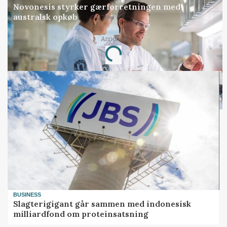
Novonesis styrker gærforretningen med
australsk opkøb
Loading...
Annonce
BUSINESS
Slagterigigant går sammen med indonesisk
milliardfond om proteinsatsning