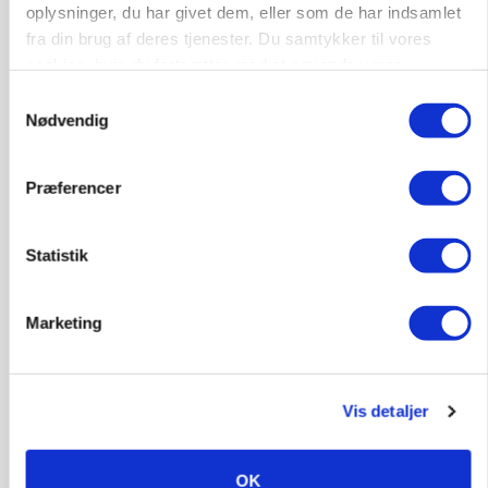
oplysninger, du har givet dem, eller som de har indsamlet
Stærkt år for griseformand: Overskud nærmer
sig 8 mio.
fra din brug af deres tjenester. Du samtykker til vores
cookies, hvis du fortsætter med at anvende vores
Annonce
hjemmeside.
Samtykkevalg
Nødvendig
POLITIK
»Som at få Mona Lisa som nabo«: -
Jernbaneregler er forældede og bør laves om,
Præferencer
siger skovdirektør
Loading...
Annonce
Statistik
Marketing
Vis detaljer
OK