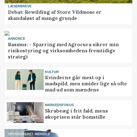
LÆSERBREVE
Debat: Rewilding af Store Vildmose er
skandaløst af mange grunde
ANNONCE
Rasmus: - Sparring med Agrocura sikrer min
risikostyring og virksomhedens fremtidige
strategi
KULTUR
Kvinderne går mest op i
madspild, men smider lige så ofte
mad ud som mændene
MARKEDSFOKUS
Skrabeæg i frit fald, mens
økoprisen står bomstille
SPONSORERET INDHOLD