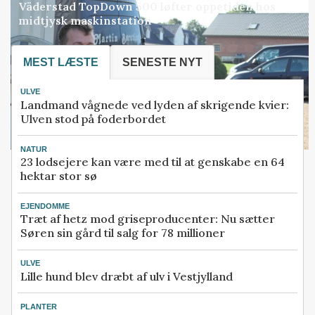
Väderstad TopDown 500 løfter oppetiden hos
midtjysk maskinstation
MEST LÆSTE
SENESTE NYT
ULVE
Landmand vågnede ved lyden af skrigende kvier:
Ulven stod på foderbordet
NATUR
23 lodsejere kan være med til at genskabe en 64
hektar stor sø
EJENDOMME
Træt af hetz mod griseproducenter: Nu sætter
Søren sin gård til salg for 78 millioner
ULVE
Lille hund blev dræbt af ulv i Vestjylland
PLANTER