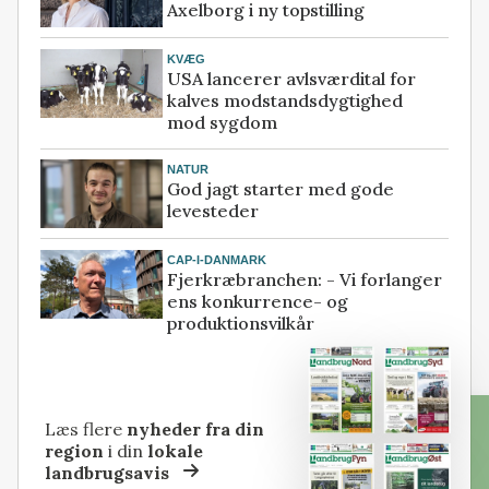
Axelborg i ny topstilling
KVÆG
USA lancerer avlsværdital for
kalves modstandsdygtighed
mod sygdom
NATUR
God jagt starter med gode
levesteder
CAP-I-DANMARK
Fjerkræbranchen: - Vi forlanger
ens konkurrence- og
produktionsvilkår
Læs flere
nyheder fra din
region
i din
lokale
landbrugsavis