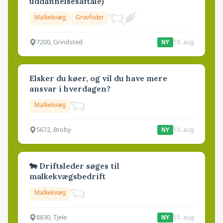
uddannelsesaftale)
Malkekvæg
Grovfoder
7200, Grindsted
10. aug.
NY
Elsker du køer, og vil du have mere
ansvar i hverdagen?
Malkekvæg
5672, Broby
10. aug.
NY
🐄 Driftsleder søges til
malkekvægsbedrift
Malkekvæg
8830, Tjele
10. aug.
NY