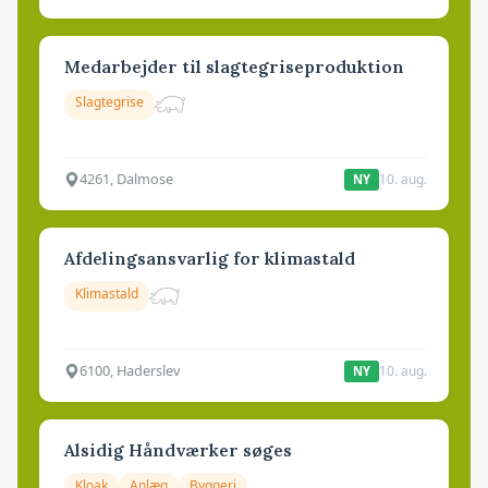
Medarbejder til slagtegriseproduktion
Slagtegrise
4261, Dalmose
10. aug.
NY
Afdelingsansvarlig for klimastald
Klimastald
6100, Haderslev
10. aug.
NY
Alsidig Håndværker søges
Kloak
Anlæg
Byggeri