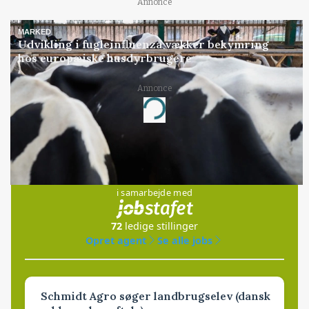
Annonce
MARKED
Udvikling i fugleinfluenza vækker bekymring
hos europæiske husdyrbrugere
Annonce
Loading...
Jobs
i samarbejde med
72
ledige stillinger
Opret agent
Se alle jobs
Schmidt Agro søger landbrugselev (dansk