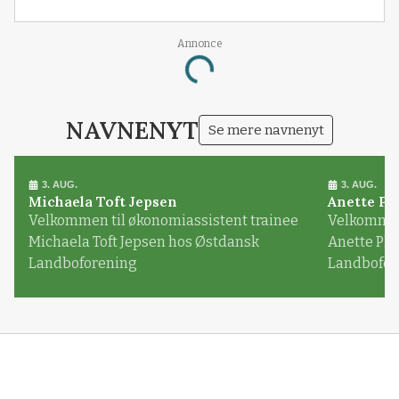
Loading...
Annonce
NAVNENYT
Se mere navnenyt
3. AUG.
3. AUG.
Michaela Toft Jepsen
Anette Pl
Velkommen til økonomiassistent trainee
Velkommen 
Michaela Toft Jepsen hos Østdansk
Anette Pl
Landboforening
Landbofor