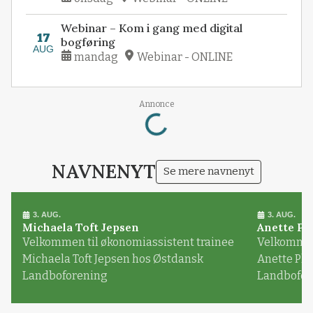
Webinar – Kom i gang med digital
17
bogføring
AUG
mandag
Webinar - ONLINE
Loading...
Annonce
NAVNENYT
Se mere navnenyt
3. AUG.
3. AUG.
Michaela Toft Jepsen
Anette Pl
Velkommen til økonomiassistent trainee
Velkommen 
Michaela Toft Jepsen hos Østdansk
Anette Pl
Landboforening
Landbofor