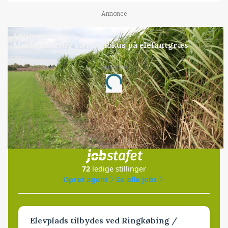
Annonce
ARRANGEMENT
Markvandring sætter fokus på elefantgræs
Annonce
Loading...
Jobs
i samarbejde med
72
ledige stillinger
Opret agent
Se alle jobs
Elevplads tilbydes ved Ringkøbing /