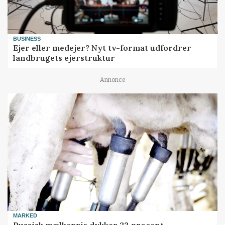
BUSINESS
Ejer eller medejer? Nyt tv-format udfordrer
landbrugets ejerstruktur
Annonce
MARKED
Russisk mælkepris dykker 23 procent