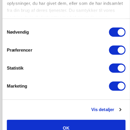
oplysninger, du har givet dem, eller som de har indsamlet
POLITIK
fra din brug af deres tjenester. Du samtykker til vores
»Nu stopper I«: Landbrugsdebattør og
cookies, hvis du fortsætter med at anvende vores
protestgruppe vil demonstrere mod ny
hjemmeside.
gødskningslov
Samtykkevalg
Nødvendig
Præferencer
Statistik
Marketing
POLITIK
Vis detaljer
Folketinget behandler ny gødskningslov: Sådan
kan den ændre din bedrift fra 2027
OK