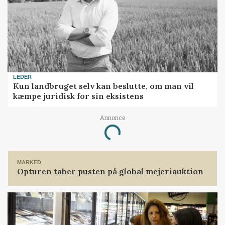
ekspertise og adgang til relevante kilder.
Men vi vil rigtig gerne tilbyde dig et
digitalt abonnement i 30 dage for kun
30 kroner.
Prøv 30 dage for 30 kr
LEDER
Kun landbruget selv kan beslutte, om man vil
Allerede abonnement?
Log ind her
kæmpe juridisk for sin eksistens
Annonce
Loading...
MARKED
Opturen taber pusten på global mejeriauktion