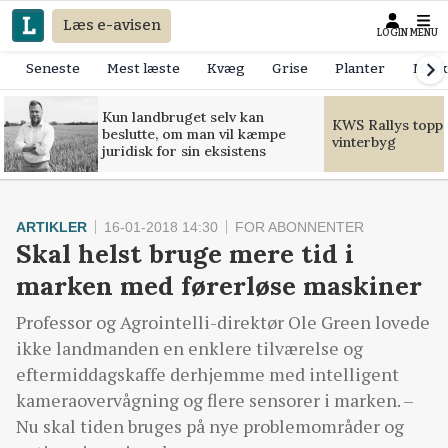
Læs e-avisen
LOGIN
MENU
Seneste
Mest læste
Kvæg
Grise
Planter
Mask
Kun landbruget selv kan
KWS Rallys toppe
beslutte, om man vil kæmpe
vinterbyg
juridisk for sin eksistens
ARTIKLER
16-01-2018 14:30
FOR ABONNENTER
Skal helst bruge mere tid i
marken med førerløse maskiner
Professor og Agrointelli-direktør Ole Green lovede
ikke landmanden en enklere tilværelse og
eftermiddagskaffe derhjemme med intelligent
kameraovervågning og flere sensorer i marken. –
Nu skal tiden bruges på nye problemområder og