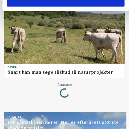
KVÆG
Snart kan man søge tilskud til naturprojekter
Loading...
Annonce
PLANTER
Før såmaskinen kører: Her er efterårets største
skadedyrsrisici