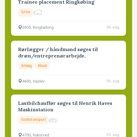
Trainee placement Ringkøbing
Grise
6950, Ringkøbing
06. aug.
Rørlægger / håndmand søges til
dræn/entreprenørarbejde.
Anlæg
Kloak
4690, Haslev
06. aug.
Lastbilchauffør søges til Henrik Haves
Maskinstation
Godstransport
4700, Næstved
03. aug.