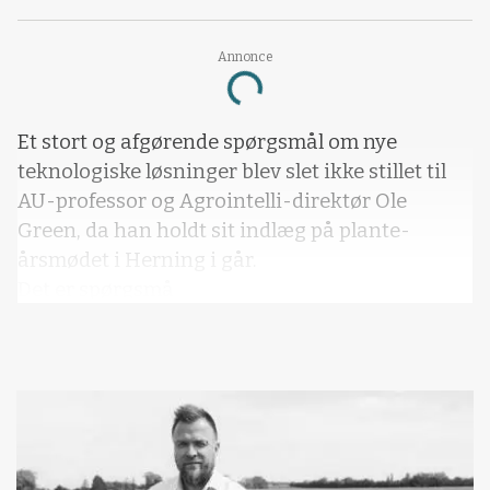
Annonce
Loading...
Et stort og afgørende spørgsmål om nye
teknologiske løsninger blev slet ikke stillet til
AU-professor og Agrointelli-direktør Ole
Green, da han holdt sit indlæg på plante-
årsmødet i Herning i går.
Det er spørgsmå
Vil du læse mere?
Kære læser, denne artikel fra Effektivt
Landbrug er låst.
Kvalitetsjournalistik kræver research,