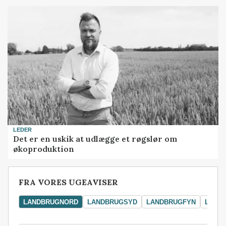
LEDER
Det er en uskik at udlægge et røgslør om
økoproduktion
FRA VORES UGEAVISER
LANDBRUGNORD
LANDBRUGSYD
LANDBRUGFYN
LAND