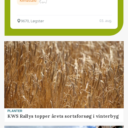
Klimastald
9670, Løgstør
03. aug.
PLANTER
KWS Rallys topper årets sortsforsøg i vinterbyg