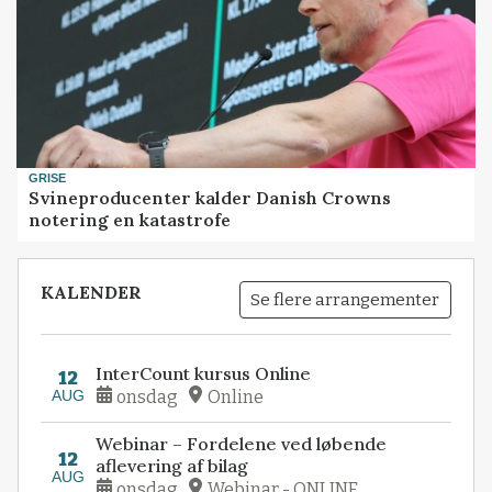
GRISE
Svineproducenter kalder Danish Crowns
notering en katastrofe
KALENDER
Se flere arrangementer
InterCount kursus Online
12
AUG
onsdag
Online
Webinar – Fordelene ved løbende
12
aflevering af bilag
AUG
onsdag
Webinar - ONLINE