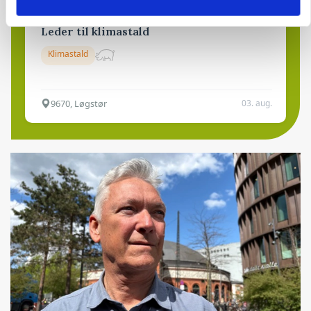
Leder til klimastald
Klimastald
9670, Løgstør
03. aug.