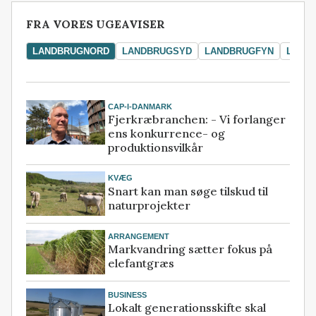
FRA VORES UGEAVISER
LANDBRUGNORD
LANDBRUGSYD
LANDBRUGFYN
LAND
CAP-I-DANMARK
Fjerkræbranchen: - Vi forlanger
ens konkurrence- og
produktionsvilkår
KVÆG
Snart kan man søge tilskud til
naturprojekter
ARRANGEMENT
Markvandring sætter fokus på
elefantgræs
BUSINESS
Lokalt generationsskifte skal