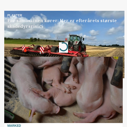
PLANTER
Før såmaskinen kører: Her er efterårets største
skadedyrsrisici
Annonce
Loading...
MARKED