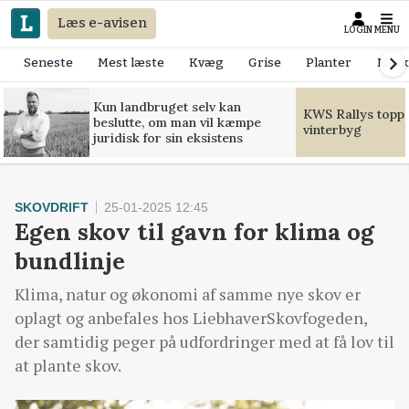
Læs e-avisen
LOGIN
MENU
Seneste
Mest læste
Kvæg
Grise
Planter
Mask
Kun landbruget selv kan
KWS Rallys toppe
beslutte, om man vil kæmpe
vinterbyg
juridisk for sin eksistens
SKOVDRIFT
25-01-2025 12:45
Egen skov til gavn for klima og
bundlinje
Klima, natur og økonomi af samme nye skov er
oplagt og anbefales hos LiebhaverSkovfogeden,
der samtidig peger på udfordringer med at få lov til
at plante skov.