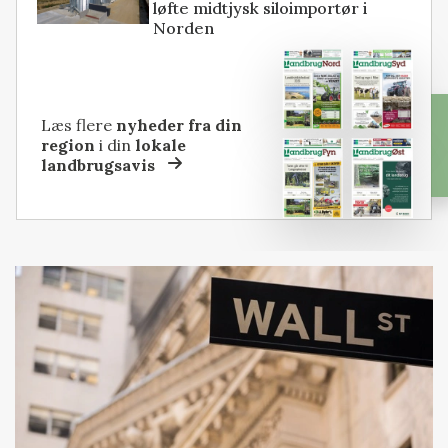
løfte midtjysk siloimportør i
Norden
Læs flere
nyheder fra din
region
i din
lokale
landbrugsavis