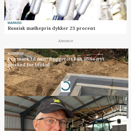
MARKED
Russisk mælkepris dykker 23 procent
Annonce
BUSINESS
Fra mark til mur: Byggeriet kan åbne nyt
marked for biokul
Annonce
Loading...