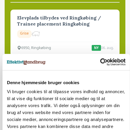
Elevplads tilbydes ved Ringkøbing /
Trainee placement Ringkøbing
Grise
6950, Ringkøbing
06. aug.
NY
Rørlægger / håndmand søges til
dræn/entreprenørarbejde.
Denne hjemmeside bruger cookies
Anlæg
Kloak
Vi bruger cookies til at tilpasse vores indhold og annoncer,
til at vise dig funktioner til sociale medier og til at
4690, Haslev
06. aug.
analysere vores trafik. Vi deler også oplysninger om din
brug af vores website med vores partnere inden for
Lastbilchauffør søges til Henrik Haves
sociale medier, annonceringspartnere og analysepartnere.
Maskinstation
Vores partnere kan kombinere disse data med andre