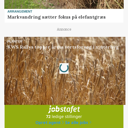
ARRANGEMENT
Markvandring sætter fokus på elefantgræs
Annonce
PLANTER
KWS Rallys topper årets sortsforsøg i vinterbyg
Loading...
Annonce
Jobs
i samarbejde med
72
ledige stillinger
Opret agent
Se alle jobs