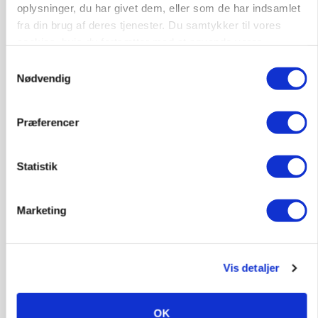
oplysninger, du har givet dem, eller som de har indsamlet
Godstransport
fra din brug af deres tjenester. Du samtykker til vores
cookies, hvis du fortsætter med at anvende vores
4700, Næstved
03. aug.
hjemmeside.
Samtykkevalg
Nødvendig
Medarbejdere til griseproduktion
Præferencer
Grise
Statistik
9681, Ranum
03. aug.
Marketing
Kalvepasser til ejendom i udvikling søges
Kalve
Vis detaljer
6392, Bolderslev
03. aug.
OK