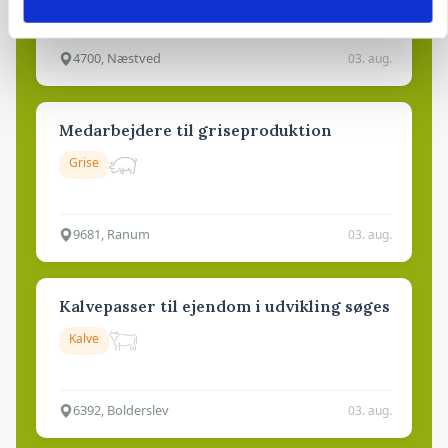
Godstransport
4700, Næstved
03. aug.
Medarbejdere til griseproduktion
Grise
9681, Ranum
03. aug.
Kalvepasser til ejendom i udvikling søges
Kalve
6392, Bolderslev
03. aug.