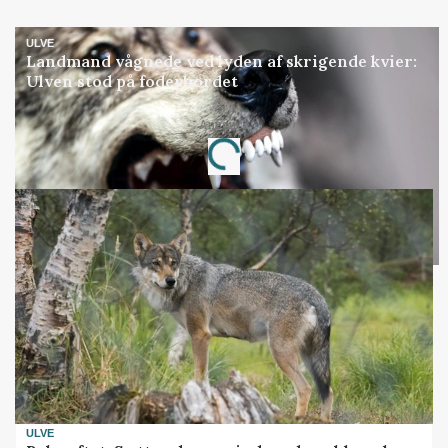
ULVE
Landmand vågnede ved lyden af skrigende kvier:
Ulven stod på foderbordet
Annonce
Loading...
ULVE