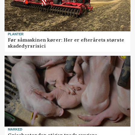
PLANTER
Før såmaskinen kører: Her er efterårets største
skadedyrsrisici
MARKED
Grisebestanden stiger trods svagere