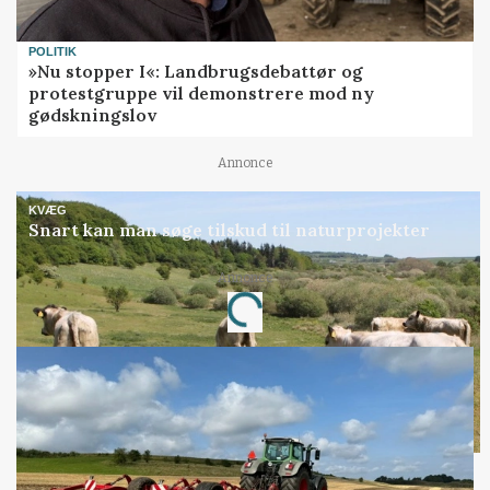
POLITIK
»Nu stopper I«: Landbrugsdebattør og
protestgruppe vil demonstrere mod ny
gødskningslov
Annonce
KVÆG
Snart kan man søge tilskud til naturprojekter
Annonce
Loading...