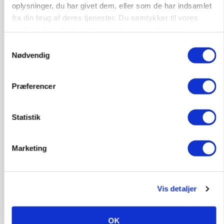
oplysninger, du har givet dem, eller som de har indsamlet
fra din brug af deres tjenester. Du samtykker til vores
Elevplads tilbydes ved Ringkøbing /
cookies, hvis du fortsætter med at anvende vores
Trainee placement Ringkøbing
hjemmeside.
Samtykkevalg
Grise
Nødvendig
6950, Ringkøbing
06. aug.
NY
Præferencer
Rørlægger / håndmand søges til
Statistik
dræn/entreprenørarbejde.
Anlæg
Kloak
Marketing
4690, Haslev
06. aug.
NY
Vis detaljer
Lastbilchauffør søges til Henrik Haves
Maskinstation
OK