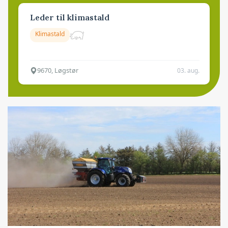
Leder til klimastald
Klimastald
9670, Løgstør
03. aug.