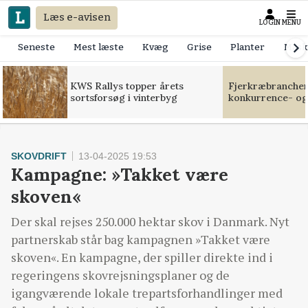
Læs e-avisen
LOGIN
MENU
Seneste
Mest læste
Kvæg
Grise
Planter
Mask
KWS Rallys topper årets
Fjerkræbranchen:
sortsforsøg i vinterbyg
konkurrence- og
SKOVDRIFT
13-04-2025 19:53
Kampagne: »Takket være
skoven«
Der skal rejses 250.000 hektar skov i Danmark. Nyt
partnerskab står bag kampagnen »Takket være
skoven«. En kampagne, der spiller direkte ind i
regeringens skovrejsningsplaner og de
igangværende lokale trepartsforhandlinger med