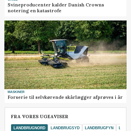
Svineproducenter kalder Danish Crowns
notering en katastrofe
MASKINER
Forserie til selvkørende skårlægger afprøves i år
FRA VORES UGEAVISER
LANDBRUGNORD
LANDBRUGSYD
LANDBRUGFYN
LAND