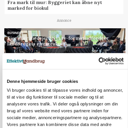
Fra mark til mur: Byggeriet kan åbne nyt
marked for biokul
Annonce
BUSINESS
Ejer eller medejer? Nyt tv-format udfordrer
landbrugets ejerstruktur
Annonce
Loading...
Denne hjemmeside bruger cookies
Jobs
Vi bruger cookies til at tilpasse vores indhold og annoncer,
til at vise dig funktioner til sociale medier og til at
i samarbejde med
analysere vores trafik. Vi deler også oplysninger om din
brug af vores website med vores partnere inden for
76
ledige stillinger
sociale medier, annonceringspartnere og analysepartnere.
Opret agent
Se alle jobs
Vores partnere kan kombinere disse data med andre