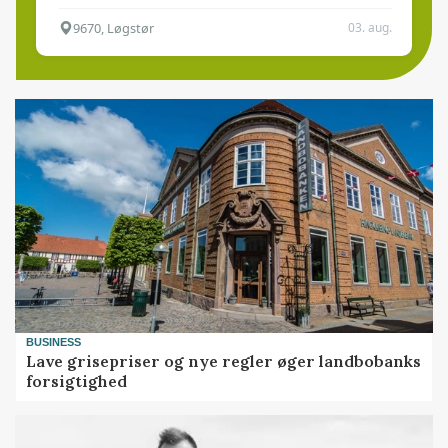
9670, Løgstør
03. aug.
BUSINESS
Lave grisepriser og nye regler øger landbobanks
forsigtighed