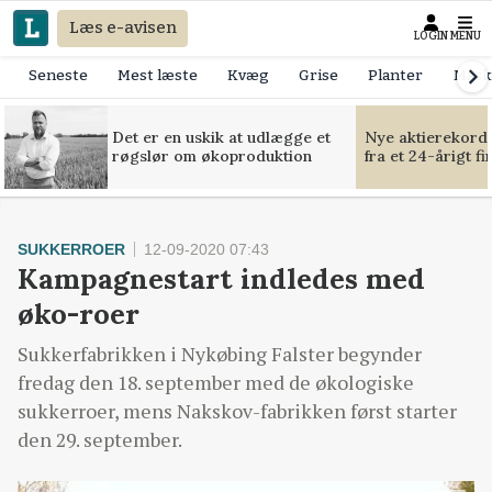
Læs e-avisen
LOGIN
MENU
Seneste
Mest læste
Kvæg
Grise
Planter
Mask
Det er en uskik at udlægge et
Nye aktierekorde
røgslør om økoproduktion
fra et 24-årigt f
SUKKERROER
12-09-2020 07:43
Kampagnestart indledes med
øko-roer
Sukkerfabrikken i Nykøbing Falster begynder
fredag den 18. september med de økologiske
sukkerroer, mens Nakskov-fabrikken først starter
den 29. september.