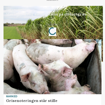
ARRANGEMENT
Markvandring sætter fokus på elefantgræs
Loading...
Annonce
MARKED
Grisenoteringen står stille