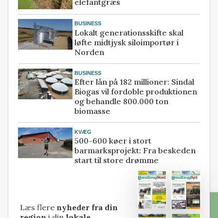
elefantgræs
BUSINESS
Lokalt generationsskifte skal
løfte midtjysk siloimportør i
Norden
BUSINESS
Efter lån på 182 millioner: Sindal
Biogas vil fordoble produktionen
og behandle 800.000 ton
biomasse
KVÆG
500-600 køer i stort
barmarksprojekt: Fra beskeden
start til store drømme
Læs flere
nyheder fra din
region
i din
lokale