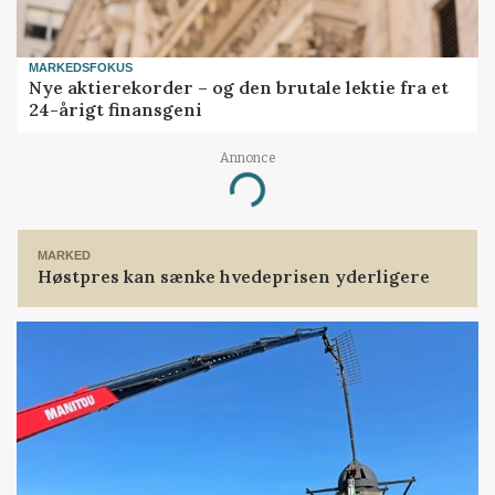
MARKEDSFOKUS
Nye aktierekorder – og den brutale lektie fra et
24-årigt finansgeni
Annonce
Loading...
MARKED
Høstpres kan sænke hvedeprisen yderligere