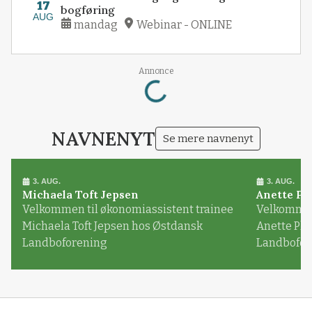
17
bogføring
AUG
mandag
Webinar - ONLINE
Loading...
Annonce
NAVNENYT
Se mere navnenyt
3. AUG.
3. AUG.
Michaela Toft Jepsen
Anette Pl
Velkommen til økonomiassistent trainee
Velkommen 
Michaela Toft Jepsen hos Østdansk
Anette Pl
Landboforening
Landbofor