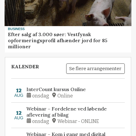
BUSINESS
Efter salg af 3.000 søer: Vestfynsk
opformeringsprofil afhænder jord for 85
millioner
KALENDER
Se flere arrangementer
InterCount kursus Online
12
AUG
onsdag
Online
Webinar – Fordelene ved løbende
12
aflevering af bilag
AUG
onsdag
Webinar - ONLINE
Webinar – Kom i gang med digital