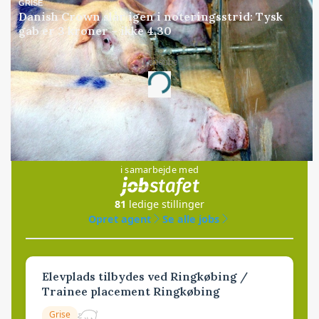
GRISE
Danish Crown slår igen i noteringsstrid: Tysk
gab er 3 kroner – ikke 4,30
Annonce
Loading...
Jobs
i samarbejde med
81
ledige stillinger
Opret agent
Se alle jobs
Elevplads tilbydes ved Ringkøbing /
Trainee placement Ringkøbing
Grise