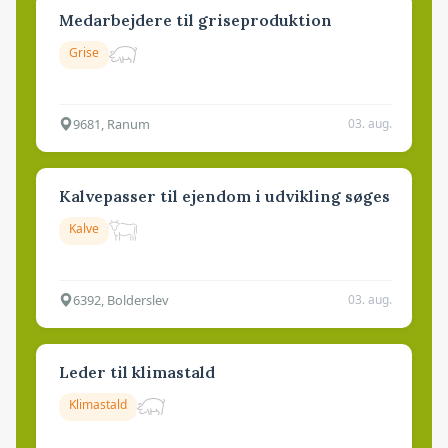
Medarbejdere til griseproduktion
Grise
9681, Ranum
03. aug.
Kalvepasser til ejendom i udvikling søges
Kalve
6392, Bolderslev
03. aug.
Leder til klimastald
Klimastald