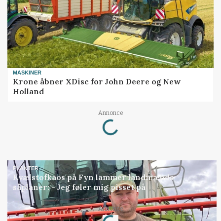
MASKINER
Krone åbner XDisc for John Deere og New
Holland
Loading...
Annonce
PLANTER
Kvælstofkaos på Fyn lammer landmænds
såplaner: - Jeg føler mig pisset på
Loading...
Annonce