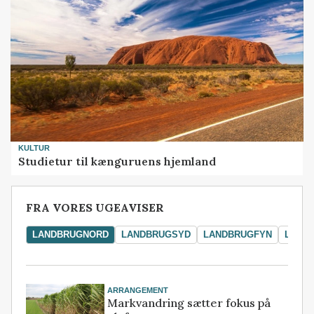
KULTUR
Studietur til kænguruens hjemland
FRA VORES UGEAVISER
LANDBRUGNORD
LANDBRUGSYD
LANDBRUGFYN
LAND
ARRANGEMENT
Markvandring sætter fokus på