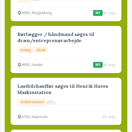
6950, Ringkøbing
06. aug.
NY
Rørlægger / håndmand søges til
dræn/entreprenørarbejde.
Anlæg
Kloak
4690, Haslev
06. aug.
NY
Lastbilchauffør søges til Henrik Haves
Maskinstation
Godstransport
4700, Næstved
03. aug.