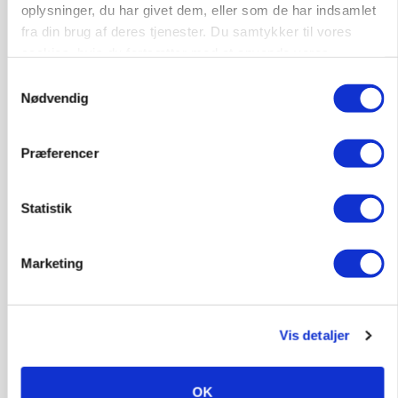
oplysninger, du har givet dem, eller som de har indsamlet
fra din brug af deres tjenester. Du samtykker til vores
cookies, hvis du fortsætter med at anvende vores
PLANTER
hjemmeside.
Samtykkevalg
På døgnvagt i høsten
Nødvendig
Loading...
Annonce
Præferencer
Statistik
Marketing
Vis detaljer
OK