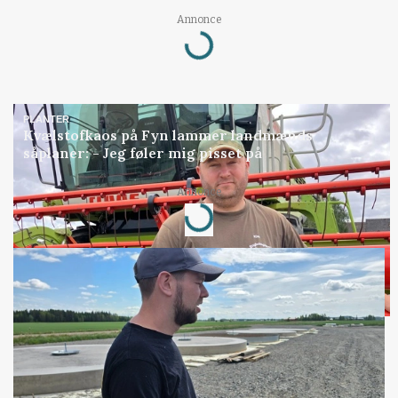
Annonce
Loading...
PLANTER
Kvælstofkaos på Fyn lammer landmænds
såplaner: - Jeg føler mig pisset på
Annonce
Loading...