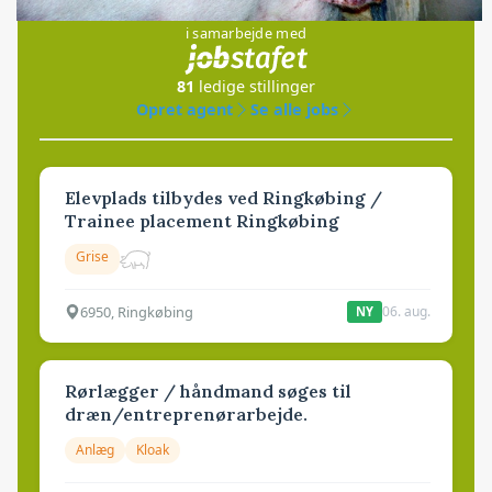
i samarbejde med
81
ledige stillinger
Opret agent
Se alle jobs
Elevplads tilbydes ved Ringkøbing /
Trainee placement Ringkøbing
Grise
6950, Ringkøbing
06. aug.
NY
Rørlægger / håndmand søges til
dræn/entreprenørarbejde.
Anlæg
Kloak