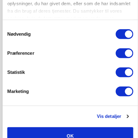
oplysninger, du har givet dem, eller som de har indsamlet
Kalve
fra din brug af deres tjenester. Du samtykker til vores
cookies, hvis du fortsætter med at anvende vores
hjemmeside.
Samtykkevalg
6392, Bolderslev
03. aug.
Nødvendig
Leder til klimastald
Præferencer
Klimastald
Statistik
9670, Løgstør
03. aug.
Marketing
Vis detaljer
OK