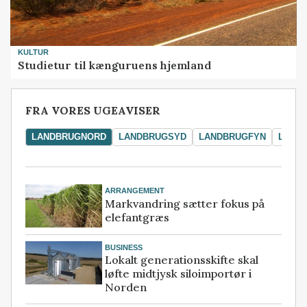
KULTUR
Studietur til kænguruens hjemland
FRA VORES UGEAVISER
LANDBRUGNORD
LANDBRUGSYD
LANDBRUGFYN
LAND
ARRANGEMENT
Markvandring sætter fokus på
elefantgræs
BUSINESS
Lokalt generationsskifte skal
løfte midtjysk siloimportør i
Norden