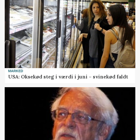
MARKED
USA: Oksekød steg i værdi i juni – svinekød faldt