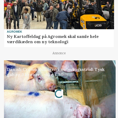
AGROMEK
Ny Kartoffeldag på Agromek skal samle hele
værdikæden om ny teknologi
Annonce
GRISE
Danish Crown slår igen i noteringsstrid: Tysk
gab er 3 kroner – ikke 4,30
Loading...
Annonce
Jobs