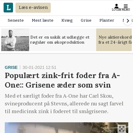
Læs e-avisen
LOGIN
MENU
Seneste
Mest læste
Kvæg
Grise
Planter
Mask
Det er en uskik at udlægge et
Nye aktierekorde
røgslør om økoproduktion
fra et 24-årigt f
GRISE
30-01-2021 12:51
Populært zink-frit foder fra A-
One:: Grisene æder som svin
Med et særligt foder fra A-One har Carl Skou,
svineproducent på Stevns, allerede nu sagt farvel
til medicinsk zink i foderet til smågrisene.