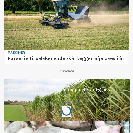
MASKINER
Forserie til selvkørende skårlægger afprøves i år
Annonce
ARRANGEMENT
Markvandring sætter fokus på elefantgræs
Annonce
Loading...