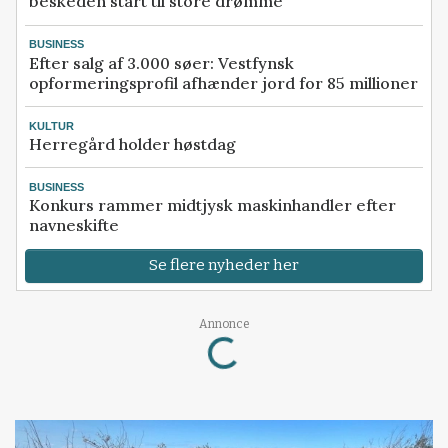
beskeden start til store drømme
BUSINESS
Efter salg af 3.000 søer: Vestfynsk
opformeringsprofil afhænder jord for 85 millioner
KULTUR
Herregård holder høstdag
BUSINESS
Konkurs rammer midtjysk maskinhandler efter
navneskifte
Se flere nyheder her
Loading...
Annonce