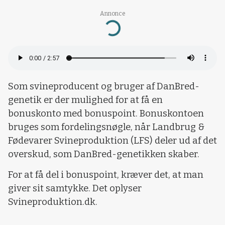
Loading...
Annonce
Som svineproducent og bruger af DanBred-
genetik er der mulighed for at få en
bonuskonto med bonuspoint. Bonuskontoen
bruges som fordelingsnøgle, når Landbrug &
Fødevarer Svineproduktion (LFS) deler ud af det
overskud, som DanBred-genetikken skaber.
For at få del i bonuspoint, kræver det, at man
giver sit samtykke. Det oplyser
Svineproduktion.dk.