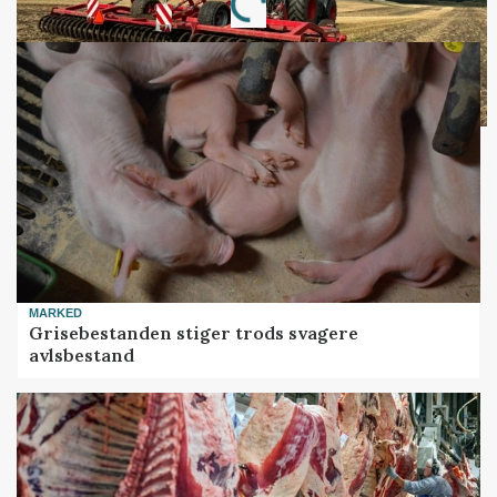
Loading...
MARKED
Grisebestanden stiger trods svagere
avlsbestand