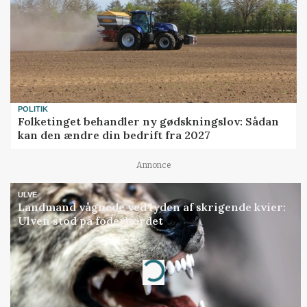
POLITIK
Folketinget behandler ny gødskningslov: Sådan
kan den ændre din bedrift fra 2027
Annonce
ULVE
Landmand vågnede ved lyden af skrigende kvier:
Ulven stod på foderbordet
Loading...
Annonce