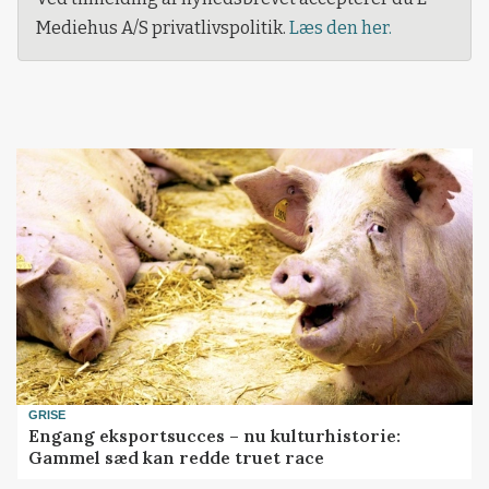
Mediehus A/S privatlivspolitik.
Læs den her.
GRISE
Engang eksportsucces – nu kulturhistorie:
Gammel sæd kan redde truet race