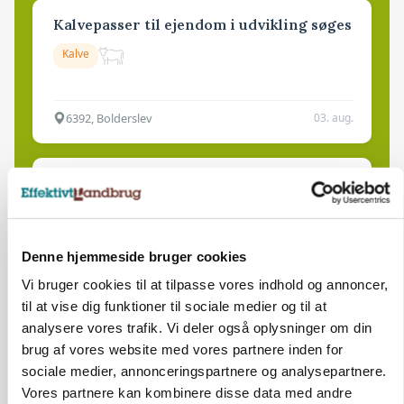
Kalvepasser til ejendom i udvikling søges
Kalve
6392, Bolderslev
03. aug.
Leder til klimastald
Klimastald
Denne hjemmeside bruger cookies
9670, Løgstør
03. aug.
Vi bruger cookies til at tilpasse vores indhold og annoncer,
til at vise dig funktioner til sociale medier og til at
analysere vores trafik. Vi deler også oplysninger om din
brug af vores website med vores partnere inden for
sociale medier, annonceringspartnere og analysepartnere.
Vores partnere kan kombinere disse data med andre