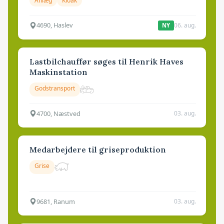
Anlæg
Kloak
4690, Haslev
06. aug.
NY
Lastbilchauffør søges til Henrik Haves
Maskinstation
Godstransport
4700, Næstved
03. aug.
Medarbejdere til griseproduktion
Grise
9681, Ranum
03. aug.