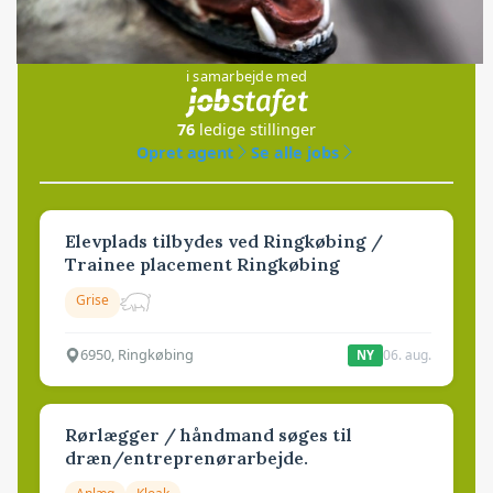
Jobs
i samarbejde med
76
ledige stillinger
Opret agent
Se alle jobs
Elevplads tilbydes ved Ringkøbing /
Trainee placement Ringkøbing
Grise
6950, Ringkøbing
06. aug.
NY
Rørlægger / håndmand søges til
dræn/entreprenørarbejde.