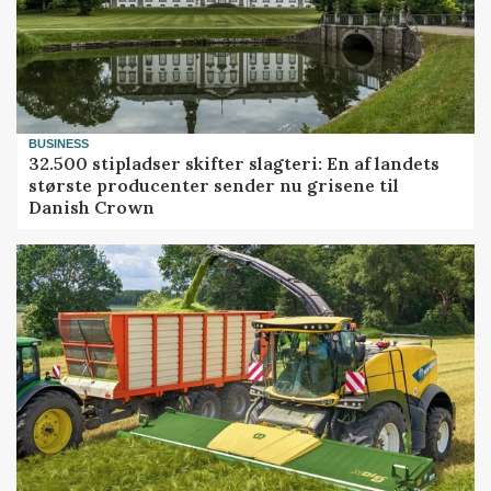
BUSINESS
32.500 stipladser skifter slagteri: En af landets
største producenter sender nu grisene til
Danish Crown