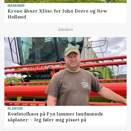
MASKINER
Krone åbner XDisc for John Deere og New
Holland
Annonce
PLANTER
Kvælstofkaos på Fyn lammer landmænds
såplaner: - Jeg føler mig pisset på