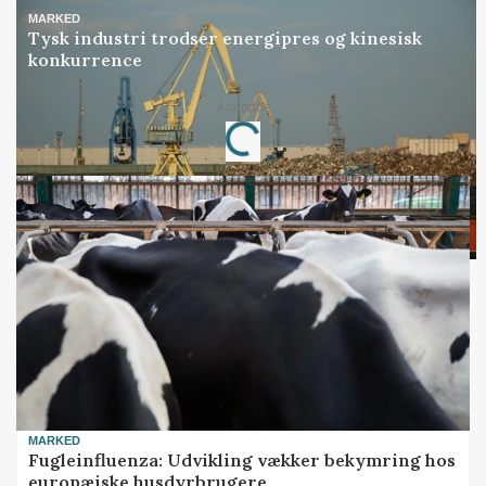
MARKED
Tysk industri trodser energipres og kinesisk
konkurrence
Annonce
Loading...
MARKED
Fugleinfluenza: Udvikling vækker bekymring hos
europæiske husdyrbrugere