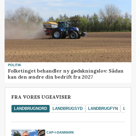
POLITIK
Folketinget behandler ny gødskningslov: Sådan
kan den ændre din bedrift fra 2027
FRA VORES UGEAVISER
LANDBRUGNORD
LANDBRUGSYD
LANDBRUGFYN
LAND
CAP-I-DANMARK