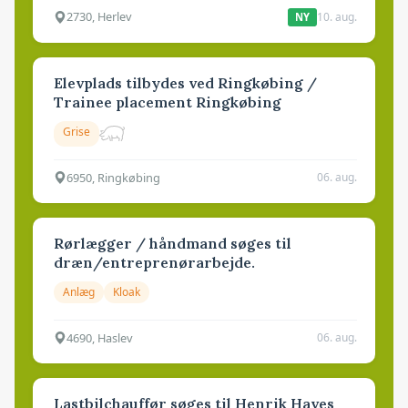
2730, Herlev
10. aug.
NY
Elevplads tilbydes ved Ringkøbing /
Trainee placement Ringkøbing
Grise
6950, Ringkøbing
06. aug.
Rørlægger / håndmand søges til
dræn/entreprenørarbejde.
Anlæg
Kloak
4690, Haslev
06. aug.
Lastbilchauffør søges til Henrik Haves