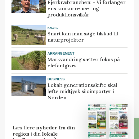
Fjerkræbranchen: - Vi forlanger
ens konkurrence- og
produktionsvilkår
KVÆG
Snart kan man søge tilskud til
naturprojekter
ARRANGEMENT
Markvandring sætter fokus på
elefantgræs
BUSINESS
Lokalt generationsskifte skal
løfte midtjysk siloimportør i
Norden
Læs flere
nyheder fra din
region
i din
lokale