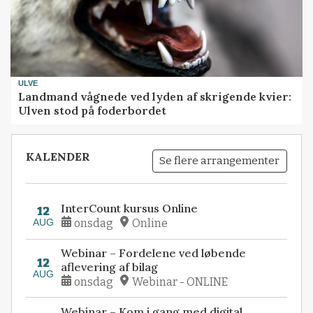
ULVE
Landmand vågnede ved lyden af skrigende kvier:
Ulven stod på foderbordet
KALENDER
Se flere arrangementer
InterCount kursus Online
12
AUG
onsdag
Online
Webinar – Fordelene ved løbende
12
aflevering af bilag
AUG
onsdag
Webinar - ONLINE
Webinar – Kom i gang med digital