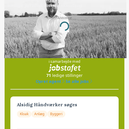
kæmpe juridisk for sin eksistens
Annonce
Loading...
Jobs
i samarbejde med
71
ledige stillinger
Opret agent
Se alle jobs
Alsidig Håndværker søges
Kloak
Anlæg
Byggeri