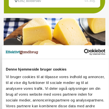
6392, Bolderslev
03. aug.
Denne hjemmeside bruger cookies
Vi bruger cookies til at tilpasse vores indhold og annoncer,
MARKED
Opturen taber pusten på global mejeriauktion
til at vise dig funktioner til sociale medier og til at
analysere vores trafik. Vi deler også oplysninger om din
brug af vores website med vores partnere inden for
sociale medier, annonceringspartnere og analysepartnere.
Vores partnere kan kombinere disse data med andre