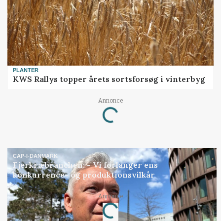
PLANTER
KWS Rallys topper årets sortsforsøg i vinterbyg
Annonce
Loading...
CAP-I-DANMARK
Fjerkræbranchen: - Vi forlanger ens
konkurrence- og produktionsvilkår
Annonce
Loading...