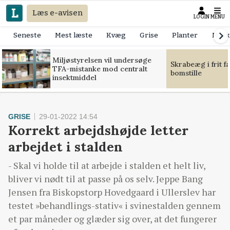
Læs e-avisen
LOGIN
MENU
Seneste
Mest læste
Kvæg
Grise
Planter
Mask
Miljøstyrelsen vil undersøge
Skrabeæg i frit f
TFA-mistanke mod centralt
bomstille
insektmiddel
GRISE
29-01-2022 14:54
Korrekt arbejdshøjde letter
arbejdet i stalden
- Skal vi holde til at arbejde i stalden et helt liv,
bliver vi nødt til at passe på os selv. Jeppe Bang
Jensen fra Biskopstorp Hovedgaard i Ullerslev har
testet »behandlings-stativ« i svinestalden gennem
et par måneder og glæder sig over, at det fungerer