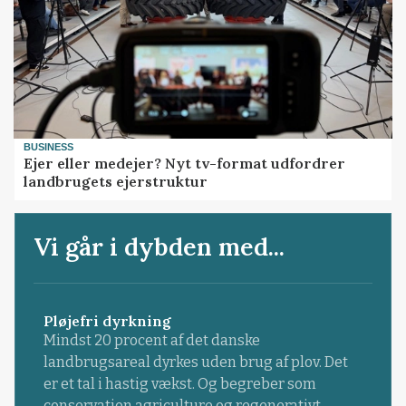
BUSINESS
Ejer eller medejer? Nyt tv-format udfordrer
landbrugets ejerstruktur
Vi går i dybden med...
Pløjefri dyrkning
Mindst 20 procent af det danske
landbrugsareal dyrkes uden brug af plov. Det
er et tal i hastig vækst. Og begreber som
conservation agriculture og regenerativt