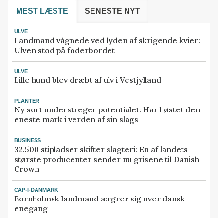
MEST LÆSTE
SENESTE NYT
ULVE
Landmand vågnede ved lyden af skrigende kvier:
Ulven stod på foderbordet
ULVE
Lille hund blev dræbt af ulv i Vestjylland
PLANTER
Ny sort understreger potentialet: Har høstet den
eneste mark i verden af sin slags
BUSINESS
32.500 stipladser skifter slagteri: En af landets
største producenter sender nu grisene til Danish
Crown
CAP-I-DANMARK
Bornholmsk landmand ærgrer sig over dansk
enegang