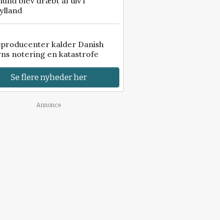
 hund blev dræbt af ulv i
ylland
eproducenter kalder Danish
ns notering en katastrofe
Se flere nyheder her
Annonce