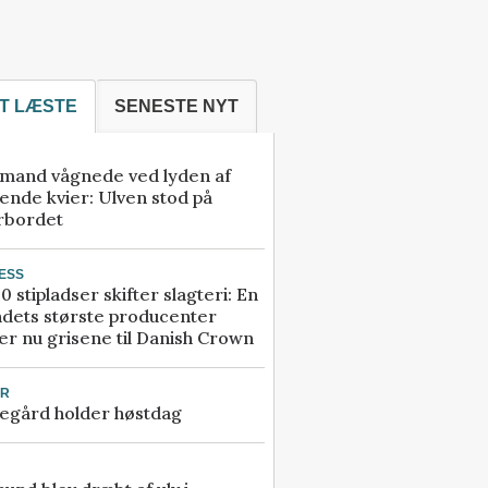
T LÆSTE
SENESTE NYT
mand vågnede ved lyden af
ende kvier: Ulven stod på
rbordet
ESS
0 stipladser skifter slagteri: En
ndets største producenter
r nu grisene til Danish Crown
UR
egård holder høstdag