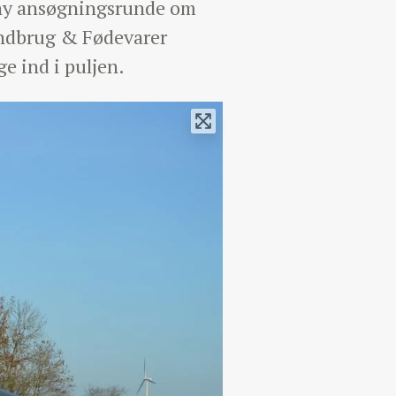
n ny ansøgningsrunde om
Landbrug & Fødevarer
ge ind i puljen.