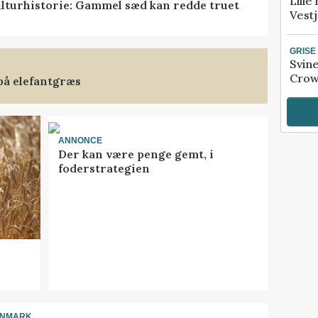
Lille
lturhistorie: Gammel sæd kan redde truet
Vestj
GRISE
Svin
Crow
på elefantgræs
ANNONCE
Der kan være penge gemt, i
foderstrategien
ANMARK