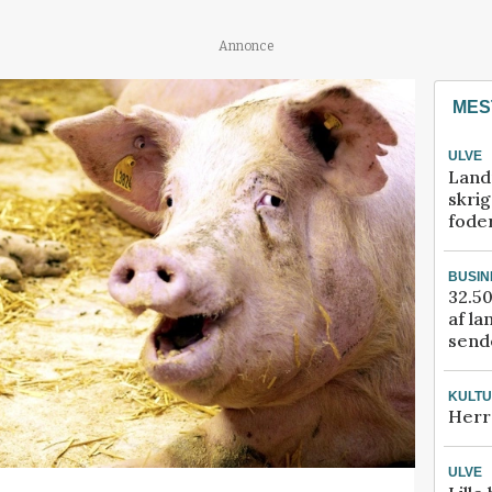
Annonce
MES
ULVE
Land
skrig
fode
BUSIN
32.50
af la
sende
KULT
Herr
ULVE