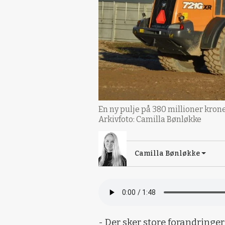
En ny pulje på 380 millioner kron
Arkivfoto: Camilla Bønløkke
Camilla Bønløkke
- Der sker store forandringer