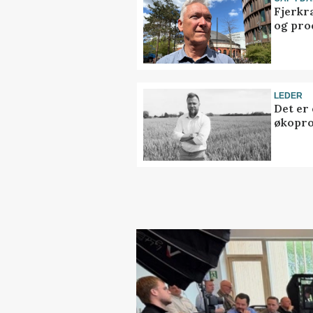
Fjerkr
og pro
LEDER
Det er
økopr