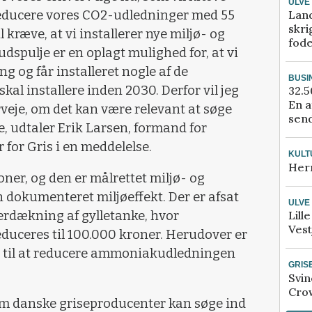
ULVE
Lan
 reducere vores CO2-udledninger med 55
skri
 kræve, at vi installerer nye miljø- og
fod
udspulje er en oplagt mulighed for, at vi
g og får installeret nogle af de
BUSI
 skal installere inden 2030. Derfor vil jeg
32.5
En a
erveje, om det kan være relevant at søge
send
 udtaler Erik Larsen, formand for
for Gris i en meddelelse.
KULT
Her
oner, og den er målrettet miljø- og
 dokumenteret miljøeffekt. Der er afsat
ULVE
verdækning af gylletanke, hvor
Lill
Vest
duceres til 100.000 kroner. Herudover er
er til at reducere ammoniakudledningen
GRIS
Svin
Crow
 som danske griseproducenter kan søge ind