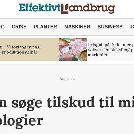
ÆG
GRISE
PLANTER
MASKINER
BUSINESS
J
Prisgab på 20 kroner p
 - Vi forlanger ens
vokser: Polsk kylling 
 produktionsvilkår
markedet
Annonce
 søge tilskud til mi
logier