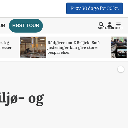
Prøv 30 dage for 30 kr.
OB
HØST-TOUR
SØG
LOGIN
MENU
r. kg
Rådgiver om DB-Tjek: Små
presser
justeringer kan give store
besparelser
ljø- og