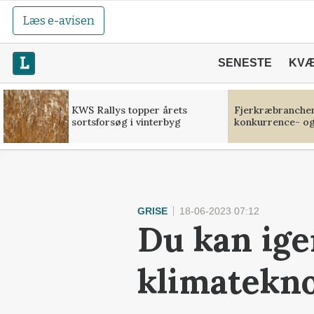
Læs e-avisen
SENESTE
KV
KWS Rallys topper årets
Fjerkræbranchen:
sortsforsøg i vinterbyg
konkurrence- og
GRISE
18-06-2023 07:12
Du kan igen
klimatekno