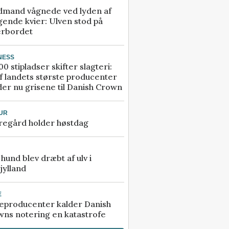
dmand vågnede ved lyden af
gende kvier: Ulven stod på
erbordet
NESS
00 stipladser skifter slagteri:
f landets største producenter
er nu grisene til Danish Crown
UR
regård holder høstdag
e hund blev dræbt af ulv i
jylland
E
eproducenter kalder Danish
ns notering en katastrofe