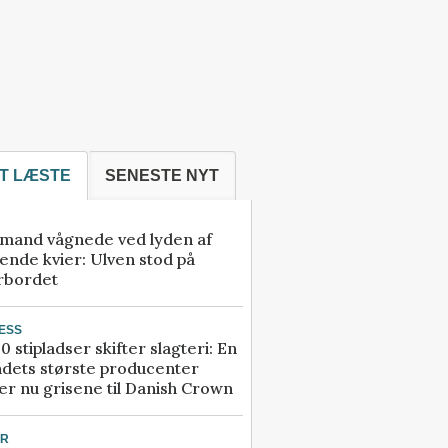
T LÆSTE
SENESTE NYT
mand vågnede ved lyden af
ende kvier: Ulven stod på
rbordet
ESS
0 stipladser skifter slagteri: En
ndets største producenter
r nu grisene til Danish Crown
UR