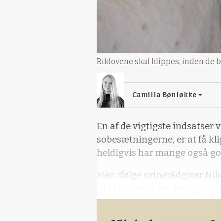
Biklovene skal klippes, inden de b
Camilla Bønløkke
En af de vigtigste indsatser 
sobesætningerne, er at få kli
heldigvis har mange også god
Men ifølge svinerådgiver Niko
til at udføre arbejdet vigtigt
kvalitet i arbejdet.