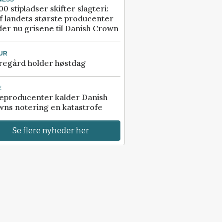
00 stipladser skifter slagteri:
f landets største producenter
er nu grisene til Danish Crown
UR
regård holder høstdag
E
eproducenter kalder Danish
ns notering en katastrofe
Se flere nyheder her