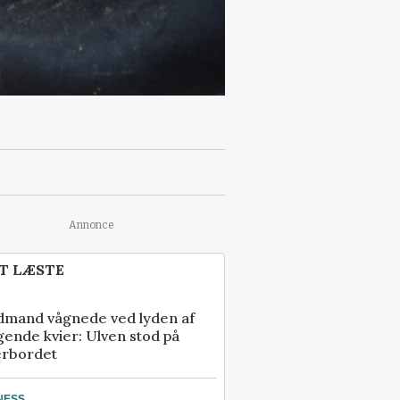
Annonce
T LÆSTE
dmand vågnede ved lyden af
gende kvier: Ulven stod på
erbordet
NESS