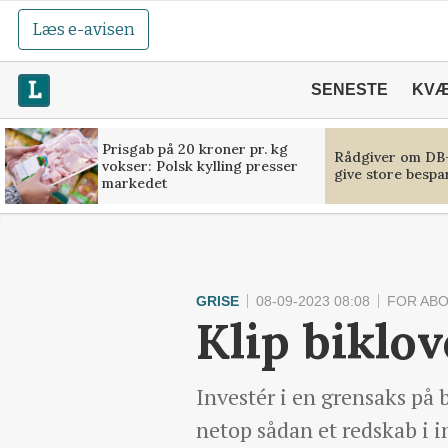
Læs e-avisen
SENESTE
KV
Prisgab på 20 kroner pr. kg
Rådgiver om DB-
vokser: Polsk kylling presser
give store bespa
markedet
GRISE
08-09-2023 08:08
FOR AB
Klip biklo
Investér i en grensaks på b
netop sådan et redskab i 