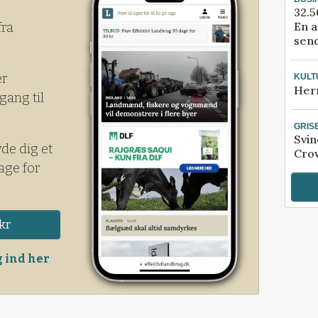
32.5
En a
fra
send
er
KULT
Her
gang til
GRIS
Svin
yde dig et
Crow
age for
kr
 ind her