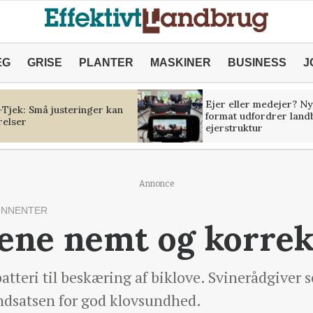
ÆG
GRISE
PLANTER
MASKINER
BUSINESS
J
Ejer eller medejer? Ny
Tjek: Små justeringer kan
format udfordrer land
relser
ejerstruktur
Annonce
ONNENTER
vene nemt og korrek
atteri til beskæring af biklove. Svinerådgiver se
indsatsen for god klovsundhed.