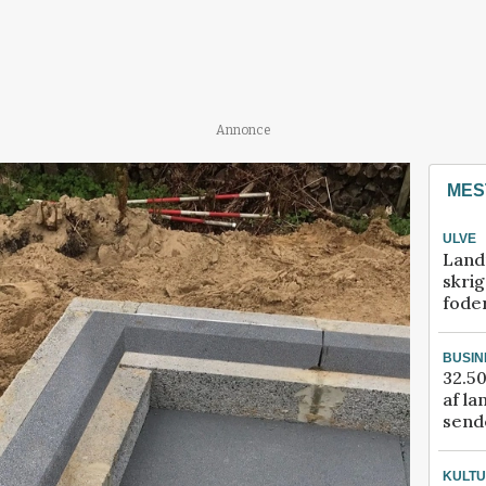
Annonce
MES
ULVE
Land
skrig
fode
BUSIN
32.50
af la
sende
KULT