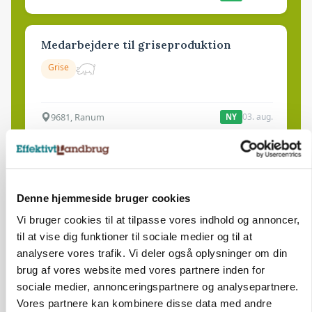
Medarbejdere til griseproduktion
Grise
9681, Ranum
03. aug.
NY
Kalvepasser til ejendom i udvikling søges
Kalve
Denne hjemmeside bruger cookies
Vi bruger cookies til at tilpasse vores indhold og annoncer,
til at vise dig funktioner til sociale medier og til at
6392, Bolderslev
03. aug.
NY
analysere vores trafik. Vi deler også oplysninger om din
brug af vores website med vores partnere inden for
sociale medier, annonceringspartnere og analysepartnere.
Leder til klimastald
Vores partnere kan kombinere disse data med andre