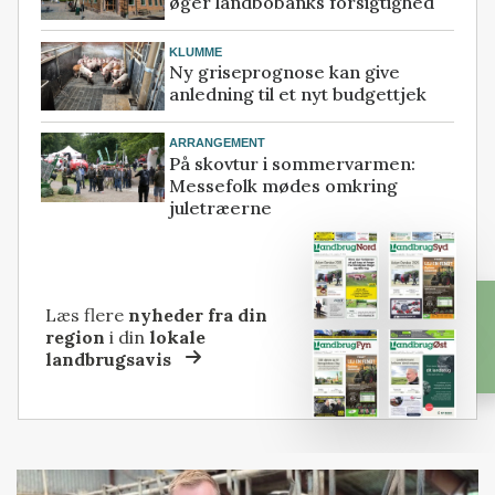
øger landbobanks forsigtighed
KLUMME
Ny griseprognose kan give
anledning til et nyt budgettjek
ARRANGEMENT
På skovtur i sommervarmen:
Messefolk mødes omkring
juletræerne
Læs flere
nyheder fra din
region
i din
lokale
landbrugsavis