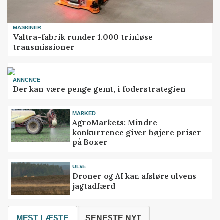
MASKINER
Valtra-fabrik runder 1.000 trinløse
transmissioner
ANNONCE
Der kan være penge gemt, i foderstrategien
MARKED
AgroMarkets: Mindre
konkurrence giver højere priser
på Boxer
ULVE
Droner og AI kan afsløre ulvens
jagtadfærd
MEST LÆSTE
SENESTE NYT