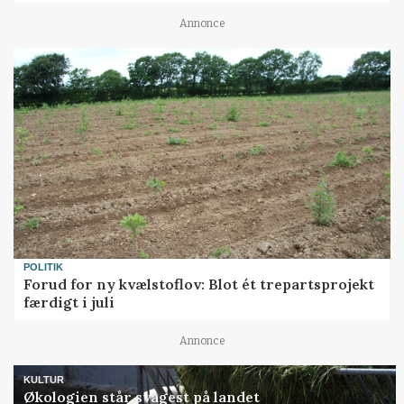
Annonce
POLITIK
Forud for ny kvælstoflov: Blot ét trepartsprojekt
færdigt i juli
Annonce
KULTUR
Økologien står svagest på landet