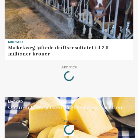
MARKED
Malkekvæg løftede driftsresultatet til 2,8
millioner kroner
Annonce
Loading...
MARKED
Opturen taber pusten på global mejeriauktion
Annonce
Loading...