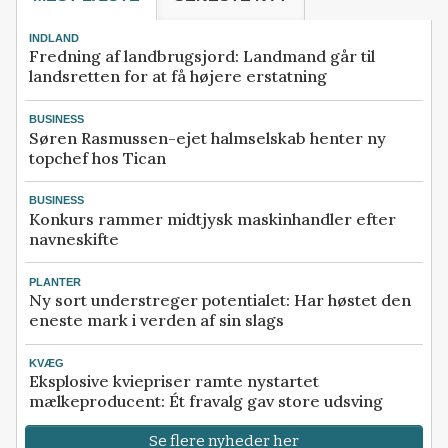
INDLAND
Fredning af landbrugsjord: Landmand går til
landsretten for at få højere erstatning
BUSINESS
Søren Rasmussen-ejet halmselskab henter ny
topchef hos Tican
BUSINESS
Konkurs rammer midtjysk maskinhandler efter
navneskifte
PLANTER
Ny sort understreger potentialet: Har høstet den
eneste mark i verden af sin slags
KVÆG
Eksplosive kviepriser ramte nystartet
mælkeproducent: Ét fravalg gav store udsving
Se flere nyheder her