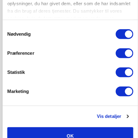
Klimastald
oplysninger, du har givet dem, eller som de har indsamlet
fra din brug af deres tjenester. Du samtykker til vores
cookies, hvis du fortsætter med at anvende vores
9670, Løgstør
03. aug.
NY
hjemmeside.
Samtykkevalg
Nødvendig
Produktionsleder til nyrenoveret
polteopformering
Præferencer
Avl/opformering
Statistik
9670, Løgstør
03. aug.
NY
Marketing
Medarbejder - fodermester søges
Kalve
Grovfoder
Vis detaljer
6270, Tønder
31. jul.
OK