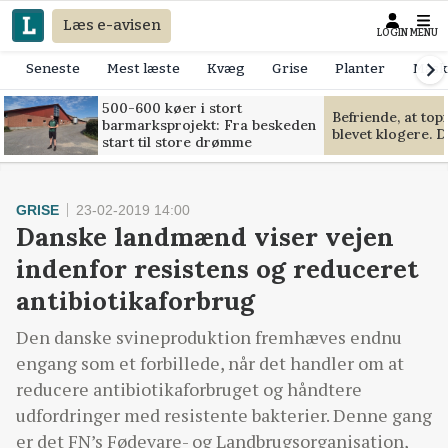
Læs e-avisen
LOGIN
MENU
Seneste
Mest læste
Kvæg
Grise
Planter
Mask
500-600 køer i stort
Befriende, at to
barmarksprojekt: Fra beskeden
blevet klogere. D
start til store drømme
GRISE
23-02-2019 14:00
Danske landmænd viser vejen
indenfor resistens og reduceret
antibiotikaforbrug
Den danske svineproduktion fremhæves endnu
engang som et forbillede, når det handler om at
reducere antibiotikaforbruget og håndtere
udfordringer med resistente bakterier. Denne gang
er det FN’s Fødevare- og Landbrugsorganisation,