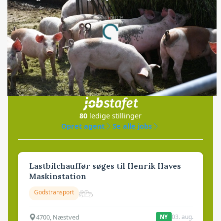
Annonce
Loading...
Jobs
i samarbejde med
80
ledige stillinger
Opret agent
Se alle jobs
Lastbilchauffør søges til Henrik Haves
Maskinstation
Godstransport
4700, Næstved
03. aug.
NY