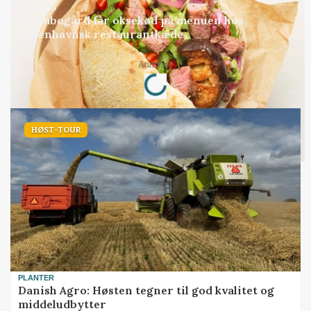
BUSINESS
Grambogård får oksekød på menuen hos
københavnsk restaurantkæde
Annonce
Loading...
HØST-TOUR
PLANTER
Danish Agro: Høsten tegner til god kvalitet og
middeludbytter