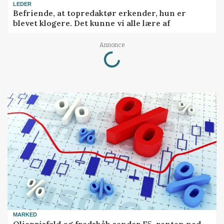
LEDER
Befriende, at topredaktør erkender, hun er
blevet klogere. Det kunne vi alle lære af
Annonce
Loading...
MARKED
Olieprisfald og fredshåb sender F5-renten ned