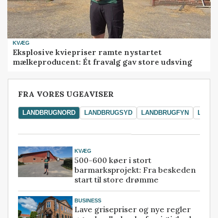
KVÆG
Eksplosive kviepriser ramte nystartet
mælkeproducent: Ét fravalg gav store udsving
FRA VORES UGEAVISER
LANDBRUGNORD
LANDBRUGSYD
LANDBRUGFYN
LAND
KVÆG
500-600 køer i stort
barmarksprojekt: Fra beskeden
start til store drømme
BUSINESS
Lave grisepriser og nye regler