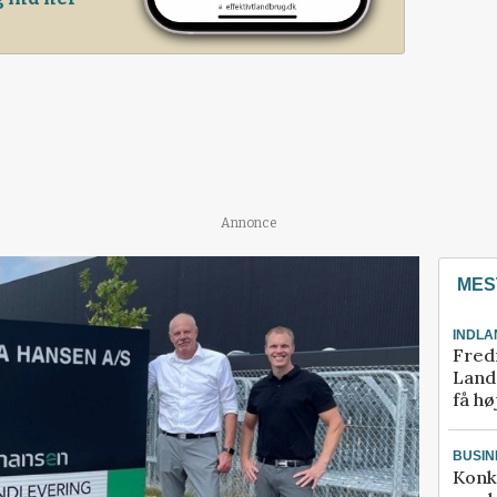
Annonce
MES
INDLA
Fred
Landm
få hø
BUSIN
Konk