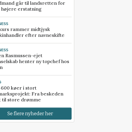
mand går til landsretten for
å højere erstatning
NESS
kurs rammer midtjysk
inhandler efter navneskifte
NESS
en Rasmussen-ejet
selskab henter ny topchef hos
an
G
600 køer i stort
marksprojekt: Fra beskeden
t til store drømme
Se flere nyheder her