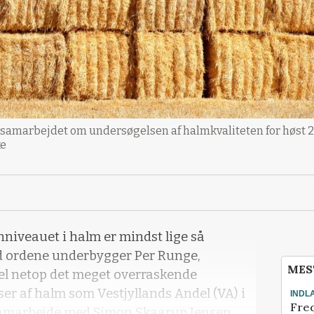
 samarbejdet om undersøgelsen af halmkvaliteten for høst 20
ke
inniveauet i halm er mindst lige så
ed ordene underbygger Per Runge,
MES
del netop det meget overraskende
ser af halm som Vestjyllands Andel (VA) i
INDL
Fred
samarbejde med Simon Skaarup Jensen,