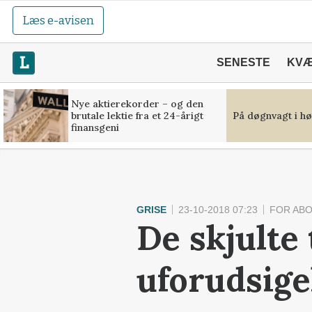
Læs e-avisen
SENESTE
KV
Nye aktierekorder – og den
brutale lektie fra et 24-årigt
På døgnvagt i hø
finansgeni
GRISE
23-10-2018 07:23
FOR AB
De skjulte
uforudsige