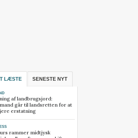
T LÆSTE
SENESTE NYT
ND
ning af landbrugsjord:
and går til landsretten for at
jere erstatning
ESS
urs rammer midtjysk