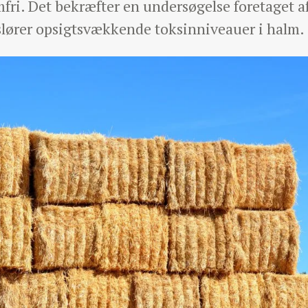
mfri. Det bekræfter en undersøgelse foretaget a
fslører opsigtsvækkende toksinniveauer i halm.