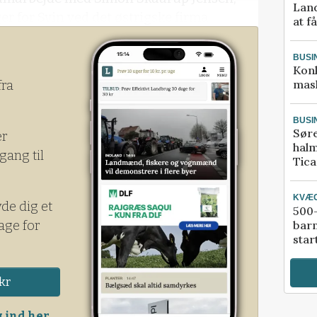
Land
r for Svin ved det østrigske firma
at f
 tørre vækstsæson og høst res
BUSI
Kon
mask
fra
BUSI
Sør
er
halm
gang til
Tic
KVÆ
yde dig et
500-
age for
bar
star
kr
 ind her