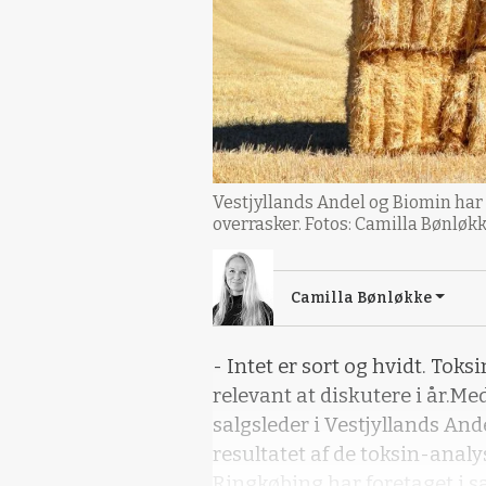
Vestjyllands Andel og Biomin har
overrasker. Fotos: Camilla Bønløk
Camilla Bønløkke
- Intet er sort og hvidt. Toks
relevant at diskutere i år.M
salgsleder i Vestjyllands An
resultatet af de toksin-analy
Ringkøbing har foretaget i 