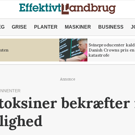
ÆG
GRISE
PLANTER
MASKINER
BUSINESS
J
Svineproducenter kald
sten
Danish Crowns pris en
katastrofe
Annonce
ONNENTER
 toksiner bekræfter 
lighed