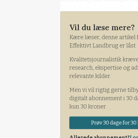
der er Technical Sales Manage
BIOMIN GmbH.Årets varme og
Vil du læse mere?
Kære læser, denne artikel 
Effektivt Landbrug er låst.
Kvalitetsjournalistik kræv
research, ekspertise og ad
relevante kilder.
Men vi vil rigtig gerne tilb
digitalt abonnement i 30 d
kun 30 kroner.
Prøv 30 dage for 30 
Allerede abonnement?
Log