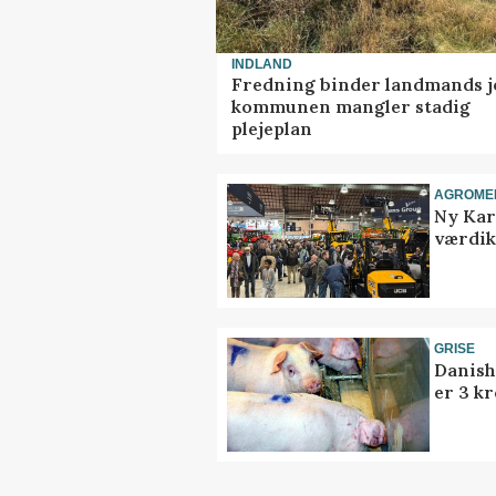
INDLAND
Fredning binder landmands j
kommunen mangler stadig
plejeplan
AGROME
Ny Kar
værdik
GRISE
Danish
er 3 kr