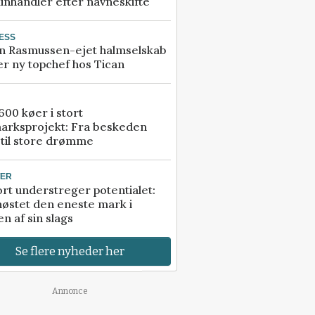
inhandler efter navneskifte
ESS
n Rasmussen-ejet halmselskab
r ny topchef hos Tican
00 køer i stort
arksprojekt: Fra beskeden
 til store drømme
TER
rt understreger potentialet:
høstet den eneste mark i
n af sin slags
Se flere nyheder her
Annonce