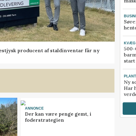
mask
BUSIN
Søre
hente
KVÆG
500-6
 vestjysk producent af staldinventar får ny
barm
start
PLAN
Ny so
Har 
verde
ANNONCE
Der kan være penge gemt, i
foderstrategien