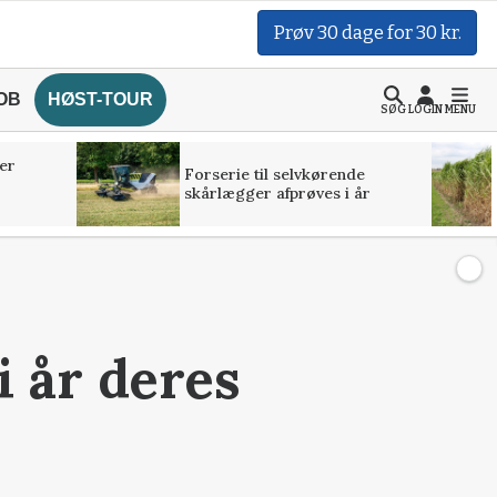
Prøv 30 dage for 30 kr.
OB
HØST-TOUR
SØG
LOGIN
MENU
er
Forserie til selvkørende
skårlægger afprøves i år
i år deres