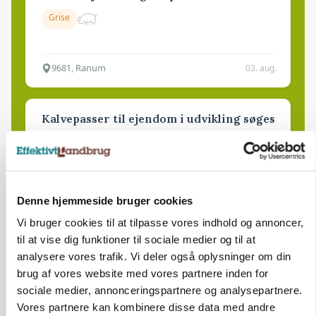
Grise
9681, Ranum
03. aug.
Kalvepasser til ejendom i udvikling søges
Kalve
6392, Bolderslev
03. aug.
Denne hjemmeside bruger cookies
Vi bruger cookies til at tilpasse vores indhold og annoncer,
til at vise dig funktioner til sociale medier og til at
Leder til klimastald
analysere vores trafik. Vi deler også oplysninger om din
Klimastald
brug af vores website med vores partnere inden for
sociale medier, annonceringspartnere og analysepartnere.
Vores partnere kan kombinere disse data med andre