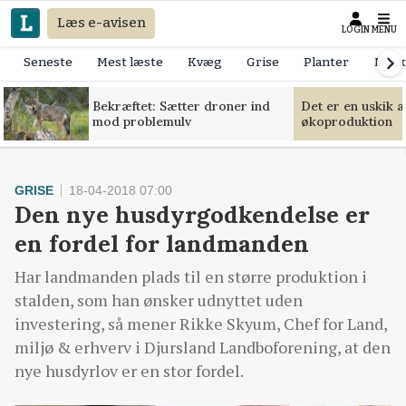
Læs e-avisen
LOGIN
MENU
Seneste
Mest læste
Kvæg
Grise
Planter
Mask
Bekræftet: Sætter droner ind
Det er en uskik 
mod problemulv
økoproduktion
GRISE
18-04-2018 07:00
Den nye husdyrgodkendelse er
en fordel for landmanden
Har landmanden plads til en større produktion i
stalden, som han ønsker udnyttet uden
investering, så mener Rikke Skyum, Chef for Land,
miljø & erhverv i Djursland Landboforening, at den
nye husdyrlov er en stor fordel.