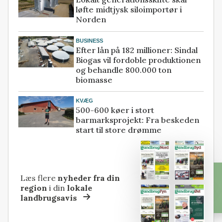
løfte midtjysk siloimportør i
Norden
BUSINESS
Efter lån på 182 millioner: Sindal
Biogas vil fordoble produktionen
og behandle 800.000 ton
biomasse
KVÆG
500-600 køer i stort
barmarksprojekt: Fra beskeden
start til store drømme
Læs flere
nyheder fra din
region
i din
lokale
landbrugsavis