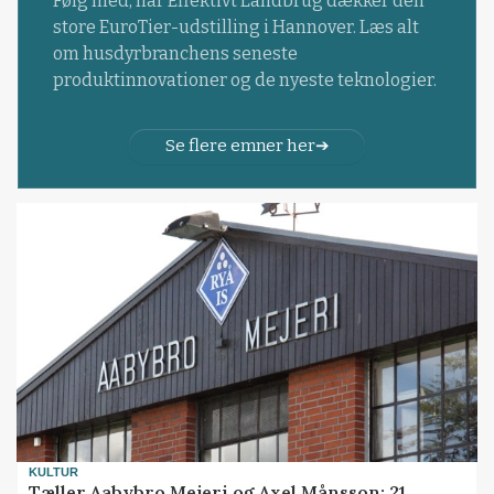
Følg med, når Effektivt Landbrug dækker den
store EuroTier-udstilling i Hannover. Læs alt
om husdyrbranchens seneste
produktinnovationer og de nyeste teknologier.
Se flere emner her
KULTUR
Tæller Aabybro Mejeri og Axel Månsson: 21