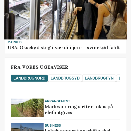
MARKED
USA: Oksekød steg i værdi i juni – svinekød faldt
FRA VORES UGEAVISER
LANDBRUGNORD
LANDBRUGSYD
LANDBRUGFYN
LAND
ARRANGEMENT
Markvandring sætter fokus på
elefantgræs
BUSINESS
Lokalt generationsskifte skal