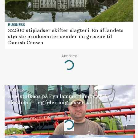
BUSINESS
32.500 stipladser skifter slagteri: En af landets
største producenter sender nu grisene til
Danish Crown
Annonce
Loading...
PLANTER
Kvælstofkaos på Fyn lammer landmænds
såplaner: - Jeg føler mig pisset på
Annonce
Loading...