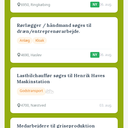
6950, Ringkøbing
06. aug.
NY
Rørlægger / håndmand søges til
dræn/entreprenørarbejde.
Anlæg
Kloak
4690, Haslev
06. aug.
NY
Lastbilchauffør søges til Henrik Haves
Maskinstation
Godstransport
4700, Næstved
03. aug.
Medarbejdere til griseproduktion