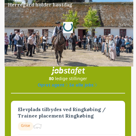
Herregård holder høstdag
Loading...
Annonce
Jobs
i samarbejde med
80
ledige stillinger
Opret agent
Se alle jobs
Elevplads tilbydes ved Ringkøbing /
Trainee placement Ringkøbing
Grise