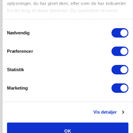
9670, Løgstør
03. aug.
oplysninger, du har givet dem, eller som de har indsamlet
fra din brug af deres tjenester. Du samtykker til vores
cookies, hvis du fortsætter med at anvende vores
hjemmeside.
Samtykkevalg
Nødvendig
Præferencer
Statistik
Marketing
INDLAND
Fredning binder landmands jord – kommunen
mangler stadig plejeplan
Vis detaljer
OK