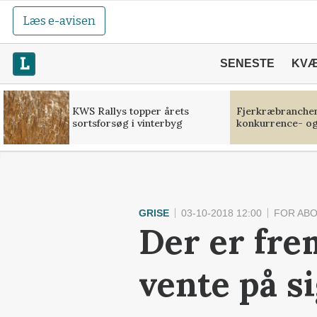
Læs e-avisen
SENESTE
KV
KWS Rallys topper årets
Fjerkræbranchen:
sortsforsøg i vinterbyg
konkurrence- og
GRISE
03-10-2018 12:00
FOR AB
Der er fre
vente på s