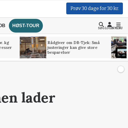
Prøv 30 dage for 30 kr.
OB
HØST-TOUR
SØG
LOGIN
MENU
r. kg
Rådgiver om DB-Tjek: Små
presser
justeringer kan give store
besparelser
nen lader