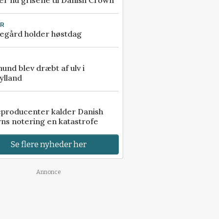
r nu grisene til Danish Crown
UR
egård holder høstdag
 hund blev dræbt af ulv i
ylland
eproducenter kalder Danish
ns notering en katastrofe
Se flere nyheder her
Annonce