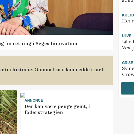
sende
KULT
Herr
ULVE
Lille
og forretning i Seges Innovation
Vestj
GRISE
Svin
ulturhistorie: Gammel sæd kan redde truet
Crow
ANNONCE
Der kan være penge gemt, i
foderstrategien