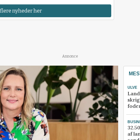
 flere nyheder her
Annonce
MES
ULVE
Land
skrig
fode
BUSIN
32.50
af la