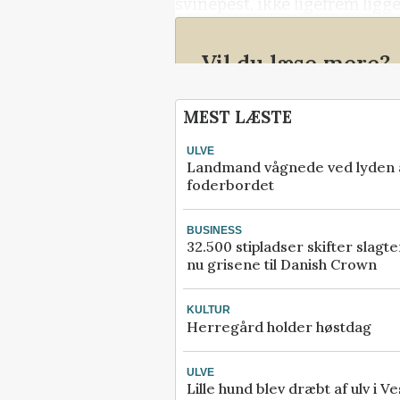
svinepest, ikke ligefrem ligg
Vil du læse mere?
Kære læser, denne artikel 
MEST LÆSTE
Effektivt Landbrug er låst.
ULVE
Kvalitetsjournalistik kræv
Landmand vågnede ved lyden af
research, ekspertise og ad
foderbordet
relevante kilder.
BUSINESS
Men vi vil rigtig gerne tilb
32.500 stipladser skifter slagt
nu grisene til Danish Crown
digitalt abonnement i 30 d
kun 30 kroner.
KULTUR
Herregård holder høstdag
Prøv 30 dage for 30 
ULVE
Allerede abonnement?
Log
Lille hund blev dræbt af ulv i Ve