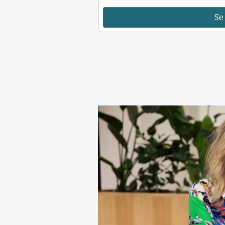
Se
Afrikansk svinepest
Grise