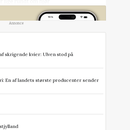
er lige rundt om hjør
Annonce
fra
er
 skrigende kvier: Ulven stod på
gang til
yde dig et
eri: En af landets største producenter sender
age for
kr
 ind her
stjylland