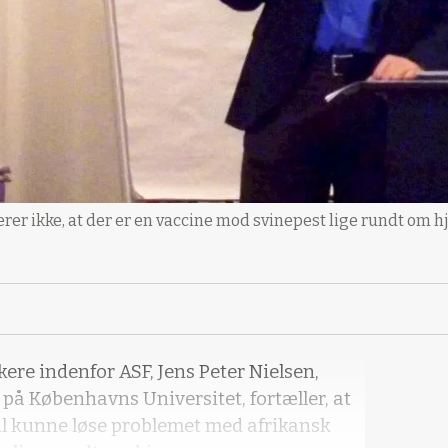
rer ikke, at der er en vaccine mod svinepest lige rundt om h
ere indenfor ASF, Jens Peter Nielsen,
 på Københavns Universitet, fortæller, at
 vil kunne løse problemet med afrikansk