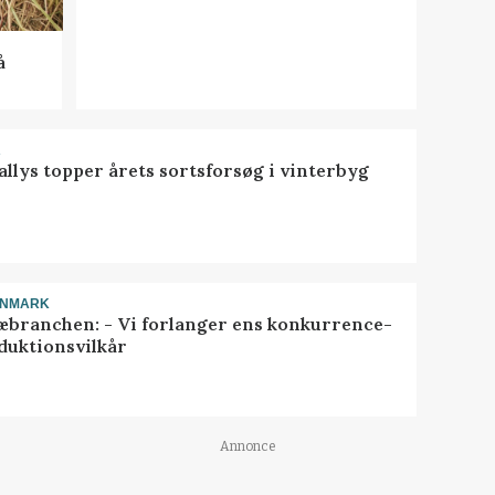
å
R
llys topper årets sortsforsøg i vinterbyg
ANMARK
æbranchen: - Vi forlanger ens konkurrence-
duktionsvilkår
Annonce