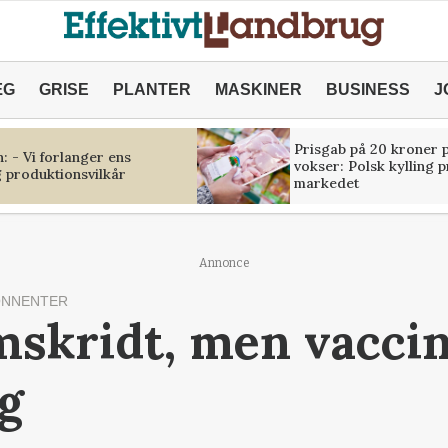
ÆG
GRISE
PLANTER
MASKINER
BUSINESS
J
Prisgab på 20 kroner p
 - Vi forlanger ens
vokser: Polsk kylling 
 produktionsvilkår
markedet
Annonce
ONNENTER
mskridt, men vacci
ig