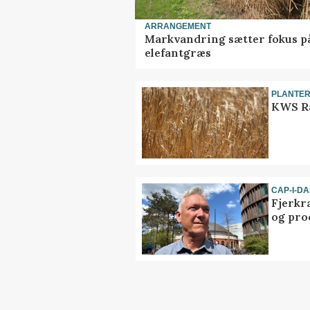
ARRANGEMENT
Markvandring sætter fokus p
elefantgræs
PLANTE
KWS Ra
CAP-I-D
Fjerkr
og pro