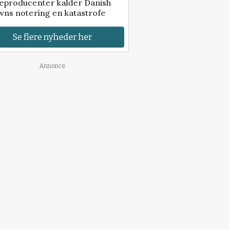
eproducenter kalder Danish
ns notering en katastrofe
Se flere nyheder her
Annonce