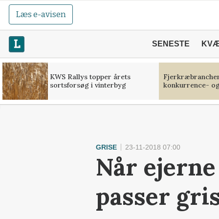
Læs e-avisen
SENESTE
KV
KWS Rallys topper årets
Fjerkræbranchen:
sortsforsøg i vinterbyg
konkurrence- og
GRISE
23-11-2018 07:00
Når ejerne 
passer gri