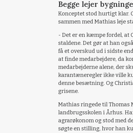
Begge lejer bygning
Konceptet stod hurtigt klar. 
sammen med Mathias leje st
- Det er en kæmpe fordel, at 
staldene. Det gør at han også
få et overskud ud i sidste en
at finde medarbejdere, da kon
medarbejderne alene, der sk
karantæneregler ikke ville k
denne besætning. Og Christia
grisene.
Mathias ringede til Thomas M
landbrugsskolen i Århus. Han
agrarøkonom og stod med det 
søgte en stilling, hvor han 