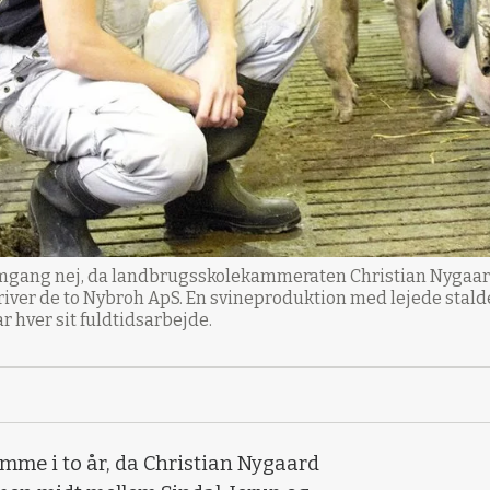
omgang nej, da landbrugsskolekammeraten Christian Nygaar
 driver de to Nybroh ApS. En svineproduktion med lejede stald
r hver sit fuldtidsarbejde.
mme i to år, da Christian Nygaard