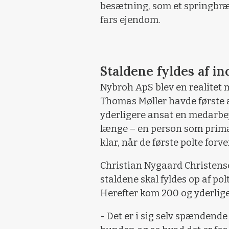
besætning, som et springbræt 
fars ejendom.
Staldene fyldes af in
Nybroh ApS blev en realitet 
Thomas Møller havde første ar
yderligere ansat en medarbej
længe – en person som primær
klar, når de første polte forve
Christian Nygaard Christens
staldene skal fyldes op af pol
Herefter kom 200 og yderlig
- Det er i sig selv spændende