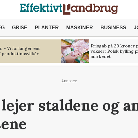
ÆG
GRISE
PLANTER
MASKINER
BUSINESS
J
Prisgab på 20 kroner p
 - Vi forlanger ens
vokser: Polsk kylling 
 produktionsvilkår
markedet
Annonce
lejer staldene og a
sene