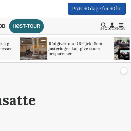
Prøv 30 dage for 30 kr.
OB
HØST-TOUR
SØG
LOGIN
MENU
r. kg
Rådgiver om DB-Tjek: Små
presser
justeringer kan give store
besparelser
nsatte