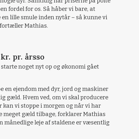
nogle dyr. Samtidig har priserne på polte
en fordel for os. Så håber vi bare, at
en lille smule inden nytår – så kunne vi
 fortæller Mathias.
kr. pr. årsso
starte noget nyt op og økonomi gået
købe en ejendom med dyr, jord og maskiner
ig gæld. Hvem ved, om vi skal producere
r kan vi stoppe i morgen og når vi har
re meget gæld tilbage, forklarer Mathias
n månedlige leje af staldene er væsentlig