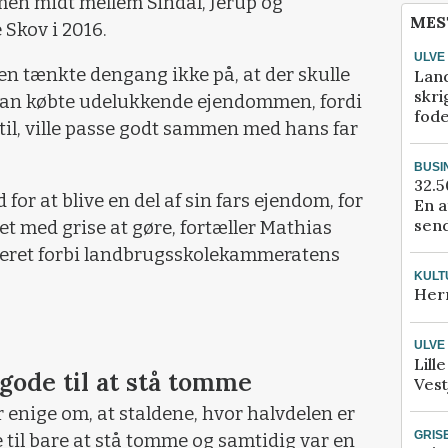
en midt mellem Sindal, Jerup og
MES
 Skov i 2016.
ULVE
n tænkte dengang ikke på, at der skulle
Lan
skri
. Han købte udelukkende ejendommen, fordi
fod
 til, ville passe godt sammen med hans far
BUSI
32.5
for at blive en del af sin fars ejendom, for
En a
send
et med grise at gøre, fortæller Mathias
teret forbi landbrugsskolekammeratens
KULT
Her
ULVE
Lill
gode til at stå tomme
Vest
 enige om, at staldene, hvor halvdelen er
GRIS
 til bare at stå tomme og samtidig var en