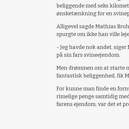
beliggende med seks kilomete
ønsketænkning for en svine
Alligevel sagde Mathias Broh
spurgte om ikke han ville le
- Jeg havde nok andet, siger 
på sin fars svineejendom.
Men drømmen om at starte no
fantastisk beliggenhed, fik M
For kunne man finde en fornuf
rimelige penge samtidig med,
farens ejendom, var det et pro