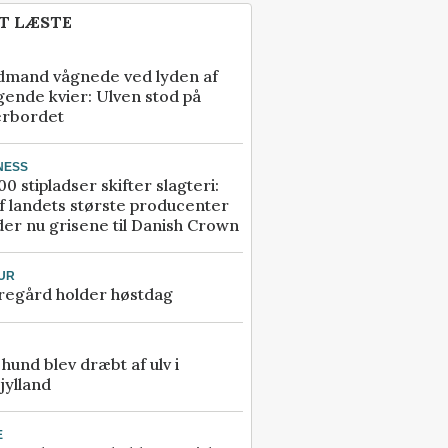
T LÆSTE
dmand vågnede ved lyden af
gende kvier: Ulven stod på
erbordet
NESS
00 stipladser skifter slagteri:
f landets største producenter
er nu grisene til Danish Crown
UR
regård holder høstdag
e hund blev dræbt af ulv i
jylland
E