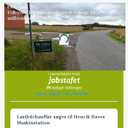
EJENDOMME
Udbyder 128 hektar økojord: Udsigt til
millionhandel i Jelling
Annonce
Loading...
Jobs
i samarbejde med
79
ledige stillinger
Opret agent
Se alle jobs
Lastbilchauffør søges til Henrik Haves
Maskinstation