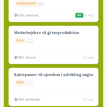
Godstransport
4700, Næstved
03. aug.
NY
Medarbejdere til griseproduktion
Grise
9681, Ranum
03. aug.
Kalvepasser til ejendom i udvikling søges
Kalve
6392, Bolderslev
03. aug.