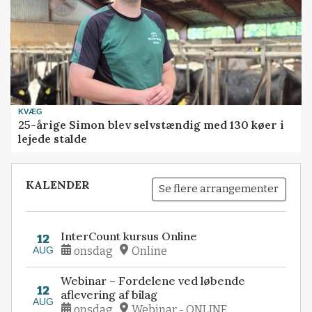
KVÆG
25-årige Simon blev selvstændig med 130 køer i
lejede stalde
KALENDER
Se flere arrangementer
InterCount kursus Online
12
AUG
onsdag
Online
Webinar – Fordelene ved løbende
12
aflevering af bilag
AUG
onsdag
Webinar - ONLINE