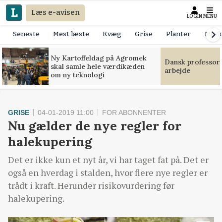
Læs e-avisen
LOGIN
MENU
Seneste
Mest læste
Kvæg
Grise
Planter
Mask
Ny Kartoffeldag på Agromek
Dansk professor
skal samle hele værdikæden
arbejde
om ny teknologi
GRISE
04-01-2019 11:00
FOR ABONNENTER
Nu gælder de nye regler for
halekupering
Det er ikke kun et nyt år, vi har taget fat på. Det er
også en hverdag i stalden, hvor flere nye regler er
trådt i kraft. Herunder risikovurdering før
halekupering.