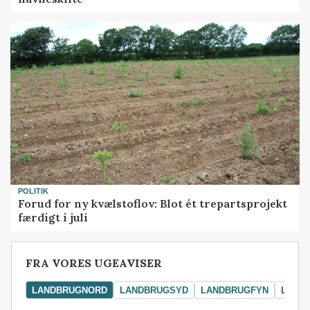
POLITIK
Forud for ny kvælstoflov: Blot ét trepartsprojekt
færdigt i juli
FRA VORES UGEAVISER
LANDBRUGNORD
LANDBRUGSYD
LANDBRUGFYN
LAND