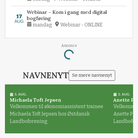
Webinar – Kom i gang med digital
17
bogføring
AUG
mandag
Webinar - ONLINE
Annonce
Loading...
NAVNENYT
Se mere navnenyt
3. AUG.
3. AUG.
Michaela Toft Jepsen
Anette Pl
Velkommen til økonomiassistent trainee
Velkommen 
Michaela Toft Jepsen hos Østdansk
Anette Pl
Landboforening
Landbofor