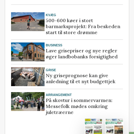
KVÆG
500-600 køer i stort
barmarksprojekt: Fra beskeden
start til store drømme
BUSINESS
Lave grisepriser og nye regler
øger landbobanks forsigtighed
GRISE
Ny griseprognose kan give
anledning til et nyt budgettjek
ARRANGEMENT
På skovtur i sommervarmen:
Messefolk mødes omkring
juletræerne