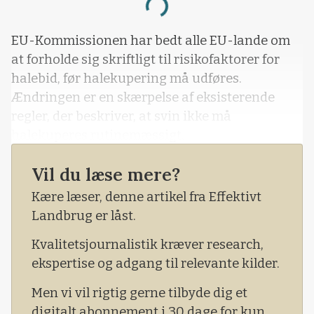
Loading...
EU-Kommissionen har bedt alle EU-lande om
at forholde sig skriftligt til risikofaktorer for
halebid, før halekupering må udføres.
Ændringen er en skærpelse af eksisterende
regler, der beskriver, at svin ikke må
halekuperes rutinemæssigt.
Ifølge Seges Svineproduktion er der i Danmark
Vil du læse mere?
strammet op på lovkrav til dokumentation af
Kære læser, denne artikel fra Effektivt
halebid, før du må halekupere. Det betyder, at
Landbrug er låst.
hvis du kuperer dine grises haler, så
Kvalitetsjournalistik kræver research,
ekspertise og adgang til relevante kilder.
Men vi vil rigtig gerne tilbyde dig et
digitalt abonnement i 30 dage for kun