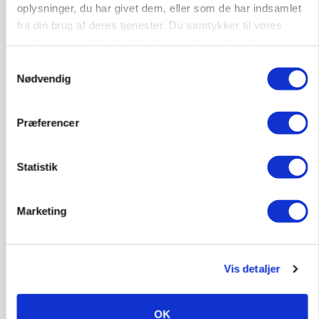
oplysninger, du har givet dem, eller som de har indsamlet
skal vurderes bredere
fra din brug af deres tjenester. Du samtykker til vores
cookies, hvis du fortsætter med at anvende vores
Annonce
hjemmeside.
Samtykkevalg
LEDER
Nødvendig
Befriende, at topredaktør erkender, hun er
blevet klogere. Det kunne vi alle lære af
Præferencer
Annonce
Loading...
Statistik
Marketing
Vis detaljer
OK