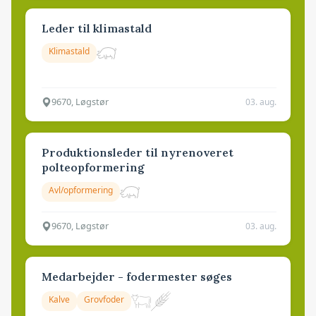
Leder til klimastald
Klimastald
9670, Løgstør
03. aug.
Produktionsleder til nyrenoveret
polteopformering
Avl/opformering
9670, Løgstør
03. aug.
Medarbejder - fodermester søges
Kalve
Grovfoder