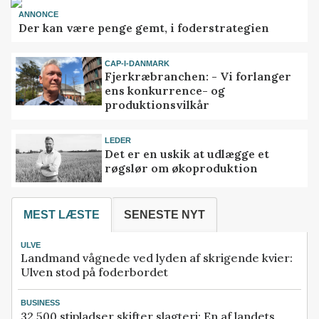
ANNONCE
Der kan være penge gemt, i foderstrategien
CAP-I-DANMARK
Fjerkræbranchen: - Vi forlanger
ens konkurrence- og
produktionsvilkår
LEDER
Det er en uskik at udlægge et
røgslør om økoproduktion
MEST LÆSTE
SENESTE NYT
ULVE
Landmand vågnede ved lyden af skrigende kvier:
Ulven stod på foderbordet
BUSINESS
32.500 stipladser skifter slagteri: En af landets