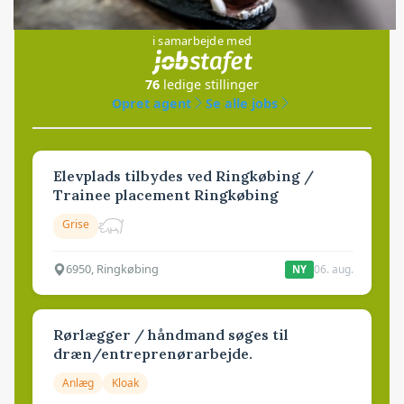
Jobs
i samarbejde med
76
ledige stillinger
Opret agent
Se alle jobs
Elevplads tilbydes ved Ringkøbing /
Trainee placement Ringkøbing
Grise
6950, Ringkøbing
06. aug.
NY
Rørlægger / håndmand søges til
dræn/entreprenørarbejde.
Anlæg
Kloak