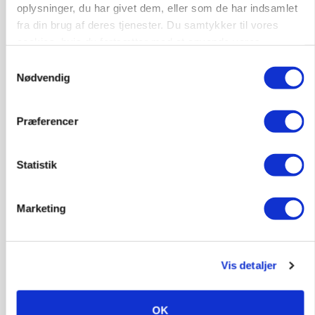
oplysninger, du har givet dem, eller som de har indsamlet
fra din brug af deres tjenester. Du samtykker til vores
cookies, hvis du fortsætter med at anvende vores
hjemmeside.
Samtykkevalg
Nødvendig
Præferencer
Statistik
POLITIK
Marketing
»Nu stopper I«: Landbrugsdebattør og
protestgruppe vil demonstrere mod ny
gødskningslov
Vis detaljer
Annonce
OK