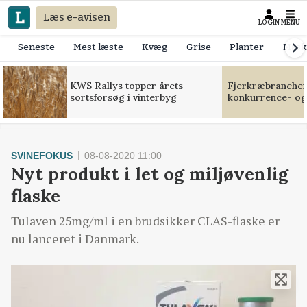
Læs e-avisen
LOGIN
MENU
Seneste
Mest læste
Kvæg
Grise
Planter
Mask
KWS Rallys topper årets
Fjerkræbranchen:
sortsforsøg i vinterbyg
konkurrence- og
SVINEFOKUS
08-08-2020 11:00
Nyt produkt i let og miljøvenlig
flaske
Tulaven 25mg/ml i en brudsikker CLAS-flaske er
nu lanceret i Danmark.