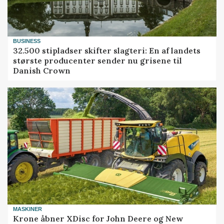
BUSINESS
32.500 stipladser skifter slagteri: En af landets
største producenter sender nu grisene til
Danish Crown
MASKINER
Krone åbner XDisc for John Deere og New