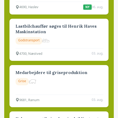
4690, Haslev
06. aug.
NY
Lastbilchauffør søges til Henrik Haves
Maskinstation
Godstransport
4700, Næstved
03. aug.
Medarbejdere til griseproduktion
Grise
9681, Ranum
03. aug.