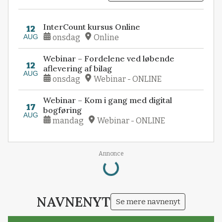
InterCount kursus Online
12
AUG
onsdag
Online
Webinar – Fordelene ved løbende
12
aflevering af bilag
AUG
onsdag
Webinar - ONLINE
Webinar – Kom i gang med digital
17
bogføring
AUG
mandag
Webinar - ONLINE
Loading...
Annonce
NAVNENYT
Se mere navnenyt