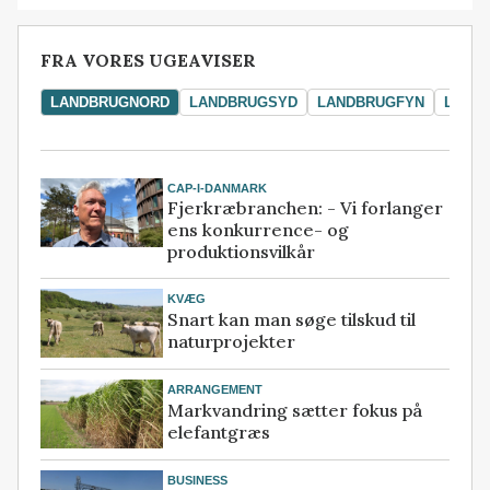
FRA VORES UGEAVISER
LANDBRUGNORD
LANDBRUGSYD
LANDBRUGFYN
LAND
CAP-I-DANMARK
Fjerkræbranchen: - Vi forlanger
ens konkurrence- og
produktionsvilkår
KVÆG
Snart kan man søge tilskud til
naturprojekter
ARRANGEMENT
Markvandring sætter fokus på
elefantgræs
BUSINESS