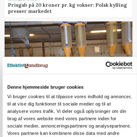
Prisgab på 20 kroner pr. kg vokser: Polsk kylling
presser markedet
Denne hjemmeside bruger cookies
Vi bruger cookies til at tilpasse vores indhold og annoncer,
GRISE
Rådgiver om DB-Tjek: Små justeringer kan give
til at vise dig funktioner til sociale medier og til at
store besparelser
analysere vores trafik. Vi deler også oplysninger om din
Loading...
brug af vores website med vores partnere inden for
Annonce
sociale medier, annonceringspartnere og analysepartnere.
Vores partnere kan kombinere disse data med andre