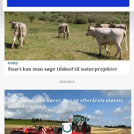
KVÆG
Snart kan man søge tilskud til naturprojekter
Annonce
PLANTER
Før såmaskinen kører: Her er efterårets største
skadedyrsrisici
Loading...
Annonce