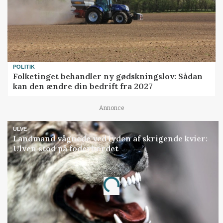
POLITIK
Folketinget behandler ny gødskningslov: Sådan
kan den ændre din bedrift fra 2027
Annonce
ULVE
Landmand vågnede ved lyden af skrigende kvier:
Ulven stod på foderbordet
Annonce
Loading...