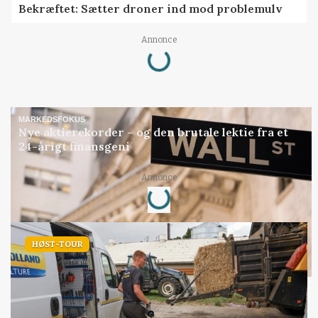
Bekræftet: Sætter droner ind mod problemulv
Loading...
Annonce
MARKEDSFOKUS
Nye aktierekorder – og den brutale lektie fra et
24-årigt finansgeni
Loading...
Annonce
HØST-TOUR