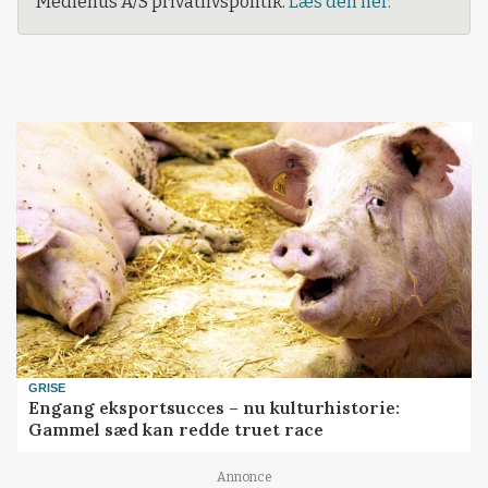
Mediehus A/S privatlivspolitik.
Læs den her.
GRISE
Engang eksportsucces – nu kulturhistorie:
Gammel sæd kan redde truet race
Annonce