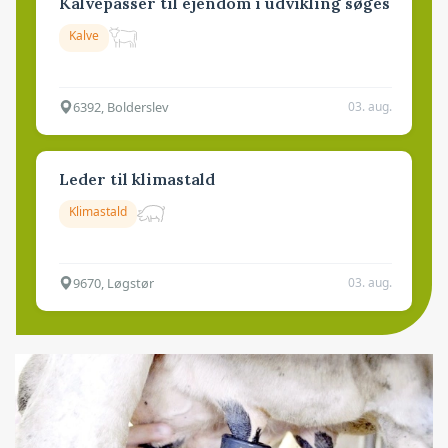
Kalvepasser til ejendom i udvikling søges
Kalve
6392, Bolderslev
03. aug.
Leder til klimastald
Klimastald
9670, Løgstør
03. aug.