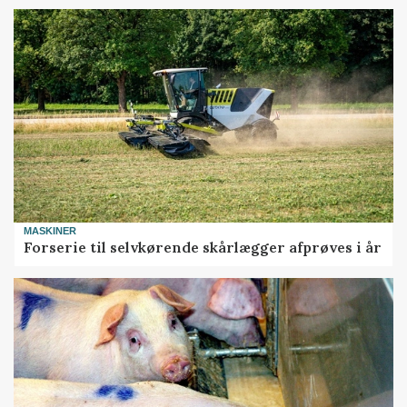
MASKINER
Forserie til selvkørende skårlægger afprøves i år