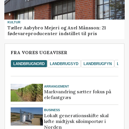
KULTUR
Tæller Aabybro Mejeri og Axel Månsson: 21
fødevareproducenter indstillet til pris
FRA VORES UGEAVISER
LANDBRUGNORD
LANDBRUGSYD
LANDBRUGFYN
LAND
ARRANGEMENT
Markvandring sætter fokus på
elefantgræs
BUSINESS
Lokalt generationsskifte skal
løfte midtjysk siloimportør i
Norden