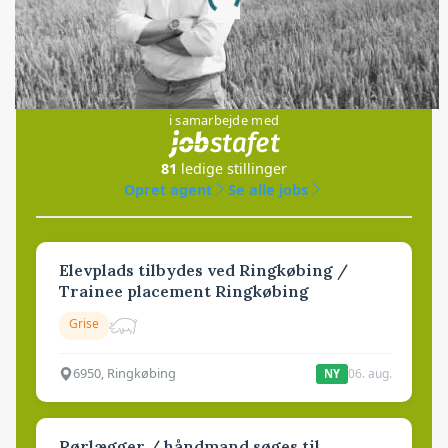
Loading...
Jobs
i samarbejde med
81
ledige stillinger
Opret agent
Se alle jobs
Elevplads tilbydes ved Ringkøbing /
Trainee placement Ringkøbing
Grise
6950, Ringkøbing
06. aug.
NY
Rørlægger / håndmand søges til