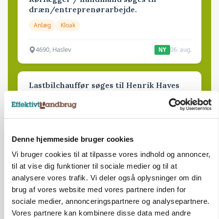
dræn/entreprenørarbejde.
Anlæg
Kloak
4690, Haslev
06. aug.
NY
Lastbilchauffør søges til Henrik Haves
Maskinstation
Godstransport
4700, Næstved
03. aug.
Denne hjemmeside bruger cookies
Vi bruger cookies til at tilpasse vores indhold og annoncer,
til at vise dig funktioner til sociale medier og til at
Medarbejdere til griseproduktion
analysere vores trafik. Vi deler også oplysninger om din
Grise
brug af vores website med vores partnere inden for
sociale medier, annonceringspartnere og analysepartnere.
Vores partnere kan kombinere disse data med andre