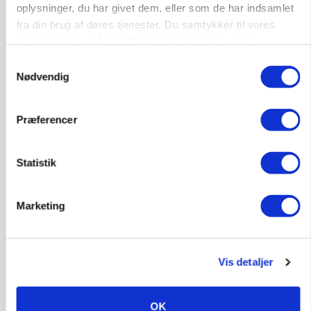
9681, Ranum
03. aug.
oplysninger, du har givet dem, eller som de har indsamlet
fra din brug af deres tjenester. Du samtykker til vores
cookies, hvis du fortsætter med at anvende vores
Kalvepasser til ejendom i udvikling søges
hjemmeside.
Samtykkevalg
Nødvendig
Kalve
Præferencer
6392, Bolderslev
03. aug.
Statistik
Leder til klimastald
Klimastald
Marketing
9670, Løgstør
03. aug.
Vis detaljer
OK