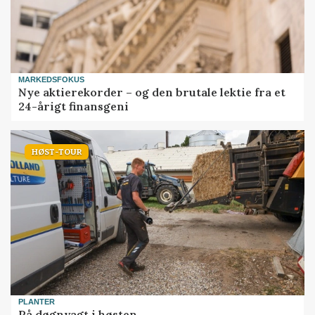
MARKEDSFOKUS
Nye aktierekorder – og den brutale lektie fra et
24-årigt finansgeni
HØST-TOUR
PLANTER
På døgnvagt i høsten