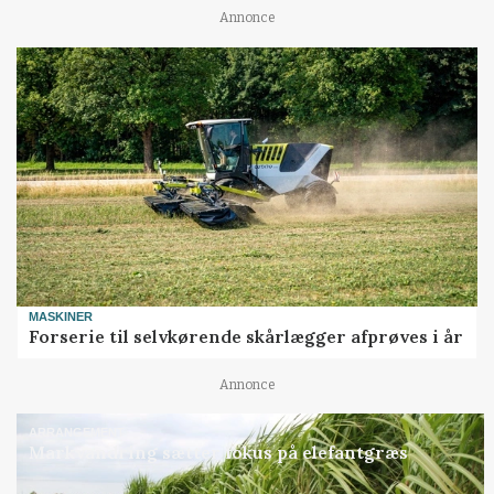
Annonce
MASKINER
Forserie til selvkørende skårlægger afprøves i år
Annonce
ARRANGEMENT
Markvandring sætter fokus på elefantgræs