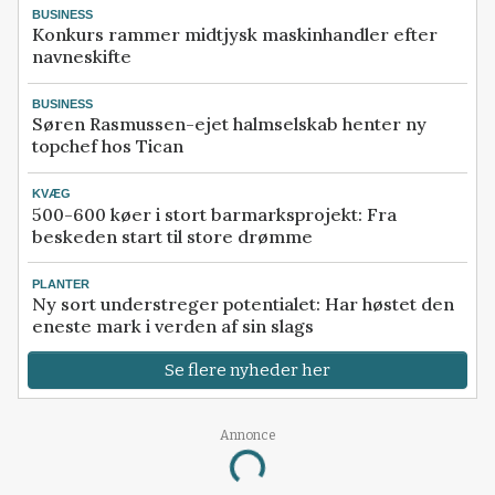
BUSINESS
Konkurs rammer midtjysk maskinhandler efter
navneskifte
BUSINESS
Søren Rasmussen-ejet halmselskab henter ny
topchef hos Tican
KVÆG
500-600 køer i stort barmarksprojekt: Fra
beskeden start til store drømme
PLANTER
Ny sort understreger potentialet: Har høstet den
eneste mark i verden af sin slags
Se flere nyheder her
Annonce
Loading...