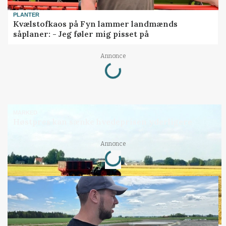
PLANTER
Kvælstofkaos på Fyn lammer landmænds
såplaner: - Jeg føler mig pisset på
Loading...
Annonce
MARKED
Høstpres kan sænke hvedeprisen yderligere
Loading...
Annonce