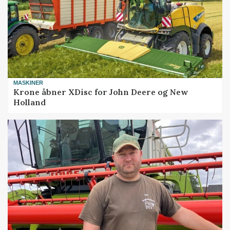
MASKINER
Krone åbner XDisc for John Deere og New
Holland