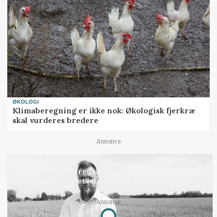
ØKOLOGI
Klimaberegning er ikke nok: Økologisk fjerkræ
skal vurderes bredere
Annonce
LEDER
Befriende, at topredaktør erkender, hun er
blevet klogere. Det kunne vi alle lære af
Annonce