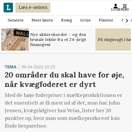
Læs e-avisen
LOGIN
MENU
Seneste
Mest læste
Kvæg
Grise
Planter
Mask
Nye aktierekorder – og den
brutale lektie fra et 24-årigt
På døgnvagt i hø
finansgeni
TEMA
09-04-2022 10:23
20 områder du skal have for øje,
når kvægfoderet er dyrt
Med de høje foderpriser i mælkeproduktionen er
det essentielt at få mest ud af det, man har. John
Jensen, kvægrådgiver hos Velas, lister her 20
punkter op, hvor man som mælkeproducent kan
finde besparelser.