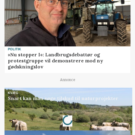
POLITIK
»Nu stopper I«: Landbrugsdebattør og
protestgruppe vil demonstrere mod ny
gødskningslov
Annonce
KVÆG
Snart kan man søge tilskud til naturprojekter
Loading...
Annonce