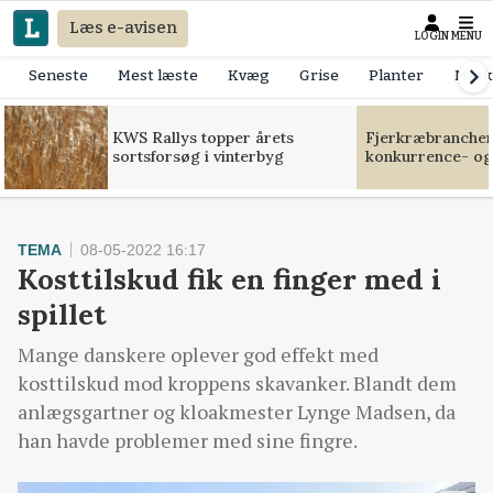
Læs e-avisen
LOGIN
MENU
Seneste
Mest læste
Kvæg
Grise
Planter
Mask
KWS Rallys topper årets
Fjerkræbranchen:
sortsforsøg i vinterbyg
konkurrence- og
TEMA
08-05-2022 16:17
Kosttilskud fik en finger med i
spillet
Mange danskere oplever god effekt med
kosttilskud mod kroppens skavanker. Blandt dem
anlægsgartner og kloakmester Lynge Madsen, da
han havde problemer med sine fingre.