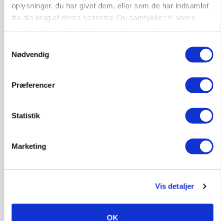
Kalve
oplysninger, du har givet dem, eller som de har indsamlet
fra din brug af deres tjenester. Du samtykker til vores
cookies, hvis du fortsætter med at anvende vores
6392, Bolderslev
03. aug.
hjemmeside.
Samtykkevalg
Nødvendig
Leder til klimastald
Præferencer
Klimastald
Statistik
9670, Løgstør
03. aug.
Marketing
Vis detaljer
OK