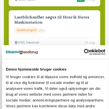
Lastbilchauffør søges til Henrik Haves
Maskinstation
Godstransport
4700, Næstved
03. aug.
Medarbejdere til griseproduktion
Grise
Denne hjemmeside bruger cookies
Vi bruger cookies til at tilpasse vores indhold og annoncer,
til at vise dig funktioner til sociale medier og til at
9681, Ranum
03. aug.
analysere vores trafik. Vi deler også oplysninger om din
brug af vores website med vores partnere inden for
sociale medier, annonceringspartnere og analysepartnere.
Kalvepasser til ejendom i udvikling søges
Vores partnere kan kombinere disse data med andre