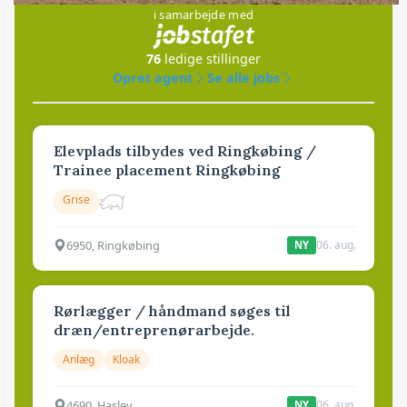
i samarbejde med
76
ledige stillinger
Opret agent
Se alle jobs
Elevplads tilbydes ved Ringkøbing /
Trainee placement Ringkøbing
Grise
6950, Ringkøbing
06. aug.
NY
Rørlægger / håndmand søges til
dræn/entreprenørarbejde.
Anlæg
Kloak
4690, Haslev
06. aug.
NY