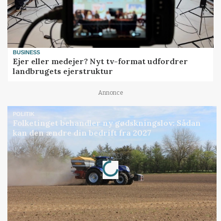
BUSINESS
Ejer eller medejer? Nyt tv-format udfordrer
landbrugets ejerstruktur
Annonce
POLITIK
Folketinget behandler ny gødskningslov: Sådan
kan den ændre din bedrift fra 2027
Loading...
Annonce
Jobs