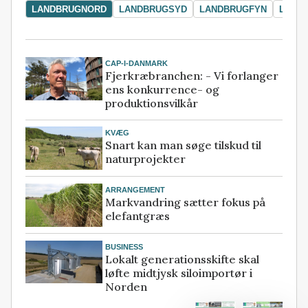
LANDBRUGNORD
LANDBRUGSYD
LANDBRUGFYN
LAND
CAP-I-DANMARK
Fjerkræbranchen: - Vi forlanger
ens konkurrence- og
produktionsvilkår
KVÆG
Snart kan man søge tilskud til
naturprojekter
ARRANGEMENT
Markvandring sætter fokus på
elefantgræs
BUSINESS
Lokalt generationsskifte skal
løfte midtjysk siloimportør i
Norden