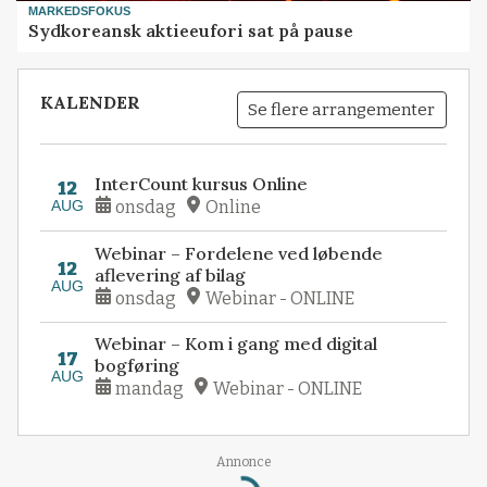
MARKEDSFOKUS
Sydkoreansk aktieeufori sat på pause
KALENDER
Se flere arrangementer
InterCount kursus Online
12
AUG
onsdag
Online
Webinar – Fordelene ved løbende
12
aflevering af bilag
AUG
onsdag
Webinar - ONLINE
Webinar – Kom i gang med digital
17
bogføring
AUG
mandag
Webinar - ONLINE
Annonce
Loading...