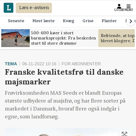
Læs e-avisen
LOGIN
MENU
Seneste
Mest læste
Kvæg
Grise
Planter
Mask
500-600 køer i stort
Befriende, at to
barmarksprojekt: Fra beskeden
blevet klogere. D
start til store drømme
TEMA
06-11-2022 10:16
FOR ABONNENTER
Franske kvalitetsfrø til danske
majsmarker
Frøvirksomheden MAS Seeds er blandt Europas
største udbydere af majsfrø, og har flere sorter på
markedet i Danmark, hvoraf flere også indgår i
egne, som landforsøg.