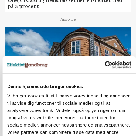
på 3 procent
Annonce
Denne hjemmeside bruger cookies
Vi bruger cookies til at tilpasse vores indhold og annoncer,
BUSINESS
til at vise dig funktioner til sociale medier og til at
Lave grisepriser og nye regler øger landbobanks
analysere vores trafik. Vi deler også oplysninger om din
forsigtighed
brug af vores website med vores partnere inden for
sociale medier, annonceringspartnere og analysepartnere.
Annonce
Vores partnere kan kombinere disse data med andre