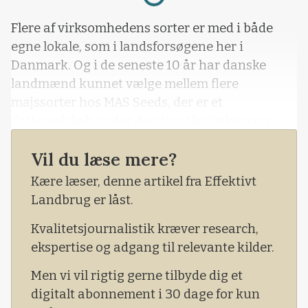
Flere af virksomhedens sorter er med i både
egne lokale, som i landsforsøgene her i
Danmark. Og i de seneste 10 år har danske
landmænd kunnet vælge mellem flere
majssorter hos MAS Seeds, der er et
datterselskab under den franske frøkoncern
Maisadour.
Vil du læse mere?
Foruden majs er MAS Seeds også stærke og
Kære læser, denne artikel fra Effektivt
leveringsdygtige indenfor raps samt
Landbrug er låst.
efterafgrøder, og i Danmark er det konsulent
Carsten Paulsen, Rødekro, der sammen med
Kvalitetsjournalistik kræver research,
Hans-Wilhelm Thomsen repræsenterer MAS
ekspertise og adgang til relevante kilder.
Seeds.
Men vi vil rigtig gerne tilbyde dig et
digitalt abonnement i 30 dage for kun