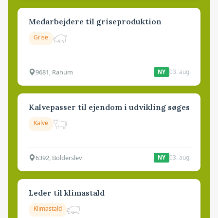
Medarbejdere til griseproduktion
Grise
9681, Ranum
03. aug.
NY
Kalvepasser til ejendom i udvikling søges
Kalve
6392, Bolderslev
03. aug.
NY
Leder til klimastald
Klimastald