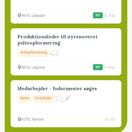
9670, Løgstør
03. aug.
NY
Produktionsleder til nyrenoveret
polteopformering
Avl/opformering
9670, Løgstør
03. aug.
NY
Medarbejder - fodermester søges
Kalve
Grovfoder
6270, Tønder
31. jul.