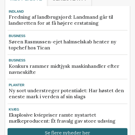
INDLAND
Fredning af landbrugsjord: Landmand går til
landsretten for at få højere erstatning
BUSINESS
Søren Rasmussen-ejet halmselskab henter ny
topchef hos Tican
BUSINESS
Konkurs rammer midtjysk maskinhandler efter
navneskifte
PLANTER
Ny sort understreger potentialet: Har høstet den
eneste mark i verden af sin slags
KVÆG
Eksplosive kviepriser ramte nystartet
mælkeproducent: Ét fravalg gav store udsving
Se flere nyheder her