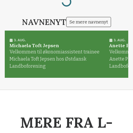
NAVNENYT
Se mere navnenyt
3. AUG.
3. AUG.
Michaela Toft Jepsen
Anette Pl
Velkommen til økonomiassistent trainee
Velkommen 
Michaela Toft Jepsen hos Østdansk
Anette Pl
Landboforening
Landbofor
MERE FRA L-