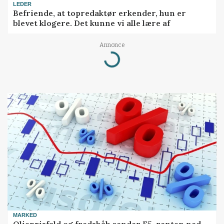
LEDER
Befriende, at topredaktør erkender, hun er
blevet klogere. Det kunne vi alle lære af
Annonce
Loading...
MARKED
Olieprisfald og fredshåb sender F5-renten ned