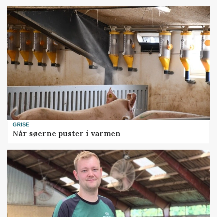
GRISE
Når søerne puster i varmen