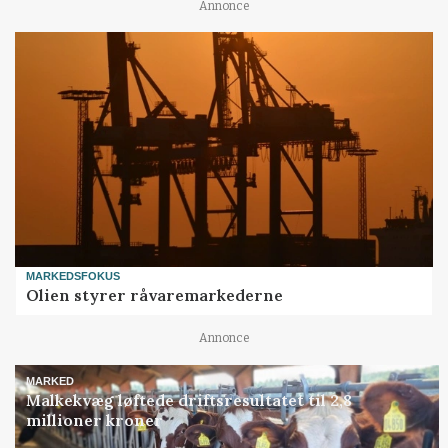
Annonce
MARKEDSFOKUS
Olien styrer råvaremarkederne
Annonce
MARKED
Malkekvæg løftede driftsresultatet til 2,8
millioner kroner