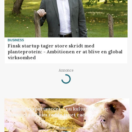
BUSINESS
Finsk startup tager store skridt med
planteprotein: - Ambitionen er at blive en global
virksomhed
Annonce
Loading...
GRISE
Engang eksportsucces – nu kulturhistorie:
Gammel sæd kan redde truet race
Annonce