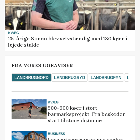
KVÆG
25-årige Simon blev selvstændig med 130 køer i
lejede stalde
FRA VORES UGEAVISER
LANDBRUGNORD
LANDBRUGSYD
LANDBRUGFYN
LAND
KVÆG
500-600 køer i stort
barmarksprojekt: Fra beskeden
start til store drømme
BUSINESS
Lave grisepriser og nye regler