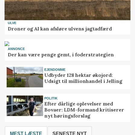
ULVE
Droner og AI kan afsløre ulvens jagtadfærd
ANNONCE
Der kan være penge gemt, i foderstrategien
EJENDOMME
Udbyder 128 hektar økojord:
Udsigt til millionhandel i Jelling
POLITIK
Efter dårlige oplevelser med
Bovaer: LDM-formand kritiserer
nyt høringsforslag
MEST LÆSTE
SENESTE NYT