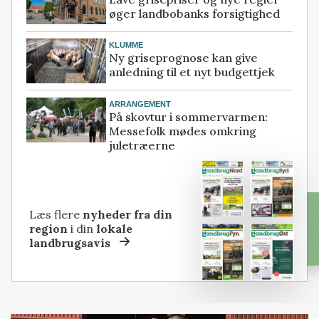
øger landbobanks forsigtighed
KLUMME
Ny griseprognose kan give
anledning til et nyt budgettjek
ARRANGEMENT
På skovtur i sommervarmen:
Messefolk mødes omkring
juletræerne
Læs flere
nyheder fra din
region
i din
lokale
landbrugsavis