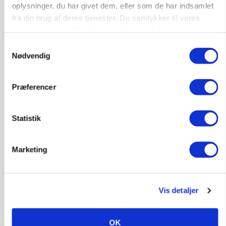
oplysninger, du har givet dem, eller som de har indsamlet
KLUMME
Ny griseprognose kan give anledning til et nyt
fra din brug af deres tjenester. Du samtykker til vores
budgettjek
cookies, hvis du fortsætter med at anvende vores
hjemmeside.
Samtykkevalg
Annonce
Loading...
Nødvendig
Præferencer
Statistik
Marketing
Vis detaljer
BUSINESS
Grambogård får oksekød på menuen hos
københavnsk restaurantkæde
OK