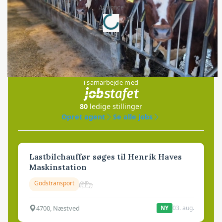
Loading...
Annonce
Jobs
i samarbejde med
80
ledige stillinger
Opret agent
Se alle jobs
Lastbilchauffør søges til Henrik Haves
Maskinstation
Godstransport
4700, Næstved
03. aug.
NY