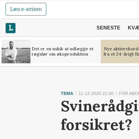
Læs e-avisen
SENESTE
KV
Det er en uskik at udlægge et
Nye aktierekorde
røgslør om økoproduktion
fra et 24-årigt f
TEMA
11-12-2020 21:00
FOR ABO
Svinerådgi
forsikret?