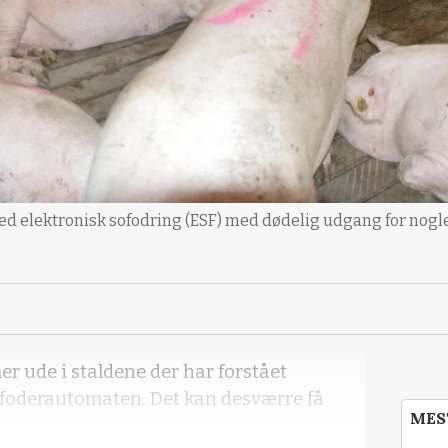
med elektronisk sofodring (ESF) med dødelig udgang for nogle
er ude i staldene der har forstået
foderautomaten. Det kan desværre få
MES