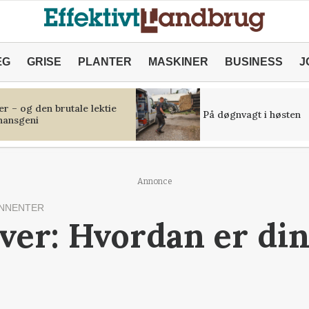
ÆG
GRISE
PLANTER
MASKINER
BUSINESS
J
r – og den brutale lektie
På døgnvagt i høsten
inansgeni
Annonce
NNENTER
ver: Hvordan er din