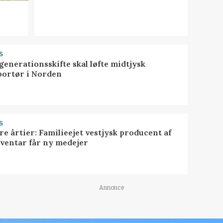
S
generationsskifte skal løfte midtjysk
portør i Norden
S
ire årtier: Familieejet vestjysk producent af
nventar får ny medejer
Annonce