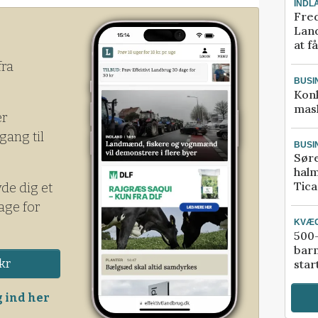
INDL
Fred
Land
at f
fra
BUSI
Kon
mask
er
gang til
BUSI
Sør
halm
Tic
yde dig et
age for
KVÆ
500-
bar
kr
star
 ind her