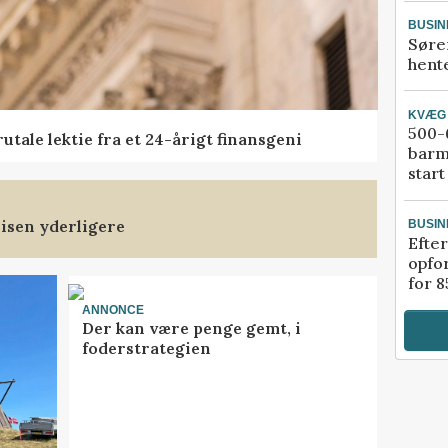
BUSIN
Søre
hente
KVÆG
500-6
tale lektie fra et 24-årigt finansgeni
barm
start
isen yderligere
BUSIN
Efter
opfo
for 8
ANNONCE
Der kan være penge gemt, i
foderstrategien