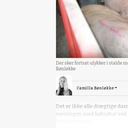
Der sker fortsat ulykker i stalde 
Bønløkke
Camilla Bønløkke
Det er ikke alle drægtige dam
meningen med køkultur ved 
konsekvenser.