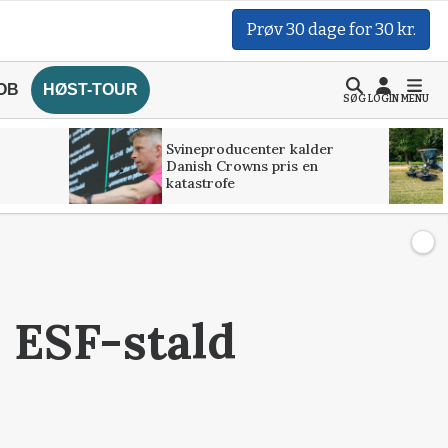
Prøv 30 dage for 30 kr.
OB
HØST-TOUR
SØG
LOGIN
MENU
Svineproducenter kalder
Danish Crowns pris en
katastrofe
 ESF-stald