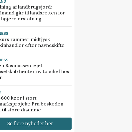
AND
ning af landbrugsjord:
mand går til landsretten for
å højere erstatning
NESS
kurs rammer midtjysk
inhandler efter navneskifte
NESS
en Rasmussen-ejet
selskab henter ny topchef hos
an
G
600 køer i stort
marksprojekt: Fra beskeden
t til store drømme
Se flere nyheder her