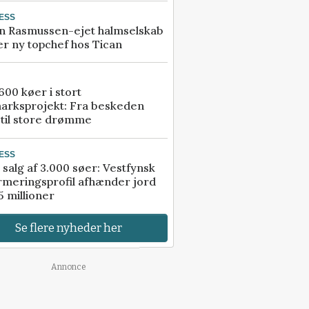
ESS
n Rasmussen-ejet halmselskab
r ny topchef hos Tican
00 køer i stort
arksprojekt: Fra beskeden
 til store drømme
ESS
 salg af 3.000 søer: Vestfynsk
rmeringsprofil afhænder jord
5 millioner
Se flere nyheder her
Annonce