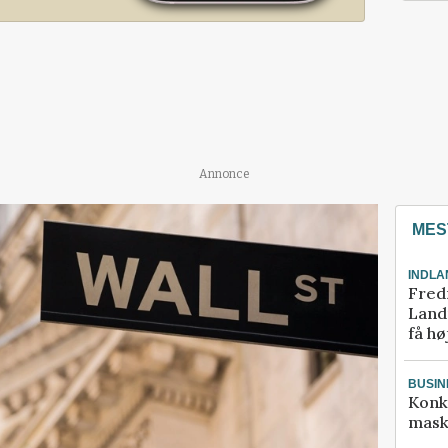
Annonce
MES
INDLA
Fred
Landm
få hø
BUSIN
Konk
mask