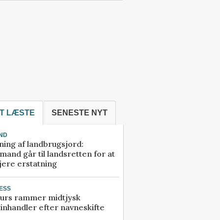
T LÆSTE
SENESTE NYT
ND
ning af landbrugsjord:
and går til landsretten for at
jere erstatning
ESS
urs rammer midtjysk
inhandler efter navneskifte