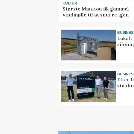
KULTUR
Største Manitou fik gammel
vindmølle til at snurre igen
BUSINES
Lokalt 
siloim
BUSINES
Efter f
staldi