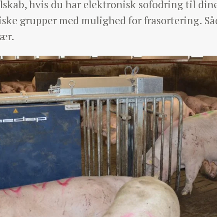
lskab, hvis du har elektronisk sofodring til din
ske grupper med mulighed for frasortering. Så
jær.