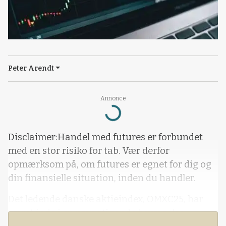
Peter Arendt
Loading...
Annonce
Disclaimer:Handel med futures er forbundet
med en stor risiko for tab. Vær derfor
opmærksom på, om futures er egnet for dig og
din finansielle situation, inden du handler.
Det ledende danske aktieindex, OMXC25, har
været inde i en pæn stigende bevægelse