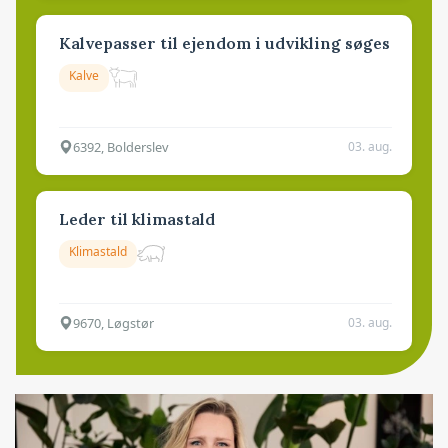
Kalvepasser til ejendom i udvikling søges
Kalve
6392, Bolderslev
03. aug.
Leder til klimastald
Klimastald
9670, Løgstør
03. aug.