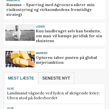
ANNONCE
Rasmus: - Sparring med Agrocura sikrer min
risikostyring og virksomhedens fremtidige
strategi
LEDER
Kun landbruget selv kan beslutte,
om man vil kæmpe juridisk for sin
eksistens
MARKED
Opturen taber pusten på global
mejeriauktion
MEST LÆSTE
SENESTE NYT
ULVE
Landmand vågnede ved lyden af skrigende kvier:
Ulven stod på foderbordet
ULVE