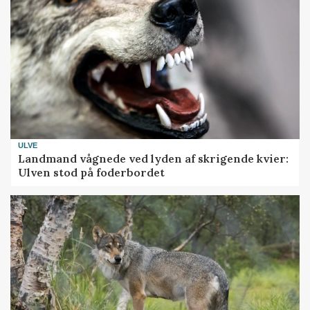
ULVE
Landmand vågnede ved lyden af skrigende kvier:
Ulven stod på foderbordet