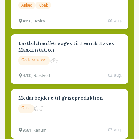
Anlæg
Kloak
4690, Haslev
06. aug.
Lastbilchauffør søges til Henrik Haves
Maskinstation
Godstransport
4700, Næstved
03. aug.
Medarbejdere til griseproduktion
Grise
9681, Ranum
03. aug.