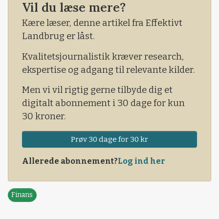
henover de seneste tre uger. Men det ser ud til
Vil du læse mere?
at det danske aktiemarked er ved at miste
Kære læser, denne artikel fra Effektivt
pusten og at det dermed blot er en opadgående
Landbrug er låst.
korrektion vi har oplevet på det seneste,.
Kvalitetsjournalistik kræver research,
ekspertise og adgang til relevante kilder.
Men vi vil rigtig gerne tilbyde dig et
digitalt abonnement i 30 dage for kun
30 kroner.
Prøv 30 dage for 30 kr
Allerede abonnement?
Log ind her
Finans