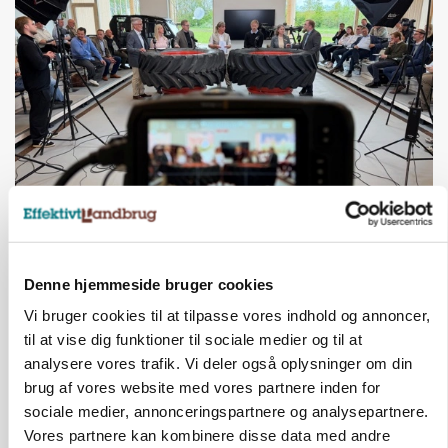
BUSINESS
Ejer eller medejer? Nyt tv-format udfordrer
landbrugets ejerstruktur
Denne hjemmeside bruger cookies
Annonce
Vi bruger cookies til at tilpasse vores indhold og annoncer,
til at vise dig funktioner til sociale medier og til at
MARKED
analysere vores trafik. Vi deler også oplysninger om din
Russisk mælkepris dykker 23 procent
brug af vores website med vores partnere inden for
sociale medier, annonceringspartnere og analysepartnere.
Annonce
Vores partnere kan kombinere disse data med andre