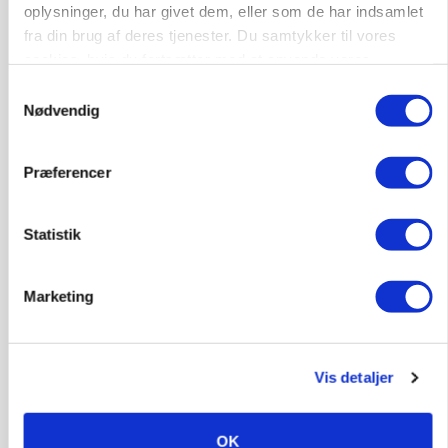
Loading...
oplysninger, du har givet dem, eller som de har indsamlet
fra din brug af deres tjenester. Du samtykker til vores
cookies, hvis du fortsætter med at anvende vores
hjemmeside.
Samtykkevalg
Nødvendig
Præferencer
Statistik
BUSINESS
Fra mark til mur: Byggeriet kan åbne nyt
Marketing
marked for biokul
Vis detaljer
OK