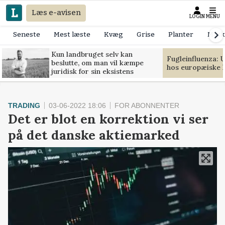
Læs e-avisen
LOGIN
MENU
Seneste
Mest læste
Kvæg
Grise
Planter
Mask
Kun landbruget selv kan
Fugleinfluenza: 
beslutte, om man vil kæmpe
hos europæiske 
juridisk for sin eksistens
TRADING
03-06-2022 18:06
FOR ABONNENTER
Det er blot en korrektion vi ser
på det danske aktiemarked