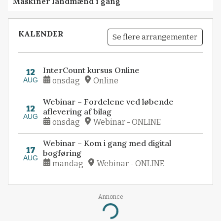
Maskiner landmænd i gang
KALENDER
Se flere arrangementer
InterCount kursus Online
12
AUG
onsdag
Online
Webinar – Fordelene ved løbende
12
aflevering af bilag
AUG
onsdag
Webinar - ONLINE
Webinar – Kom i gang med digital
17
bogføring
AUG
mandag
Webinar - ONLINE
Annonce
Loading...