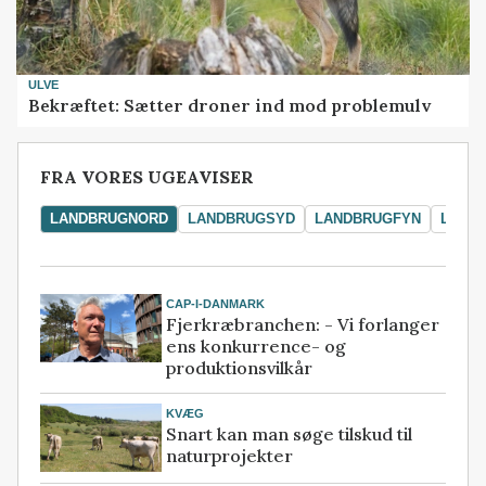
ULVE
Bekræftet: Sætter droner ind mod problemulv
FRA VORES UGEAVISER
LANDBRUGNORD
LANDBRUGSYD
LANDBRUGFYN
LAND
CAP-I-DANMARK
Fjerkræbranchen: - Vi forlanger
ens konkurrence- og
produktionsvilkår
KVÆG
Snart kan man søge tilskud til
naturprojekter