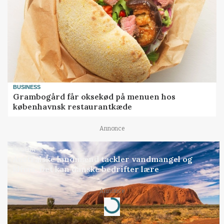
BUSINESS
Grambogård får oksekød på menuen hos
københavnsk restaurantkæde
Annonce
KULTUR
Australske landmænd tackler vandmangel og
klima: Det kan danske bedrifter lære
Loading...
Annonce