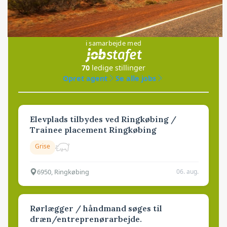
Jobs
i samarbejde med
70
ledige stillinger
Opret agent
Se alle jobs
Elevplads tilbydes ved Ringkøbing /
Trainee placement Ringkøbing
Grise
6950, Ringkøbing
06. aug.
Rørlægger / håndmand søges til
dræn/entreprenørarbejde.