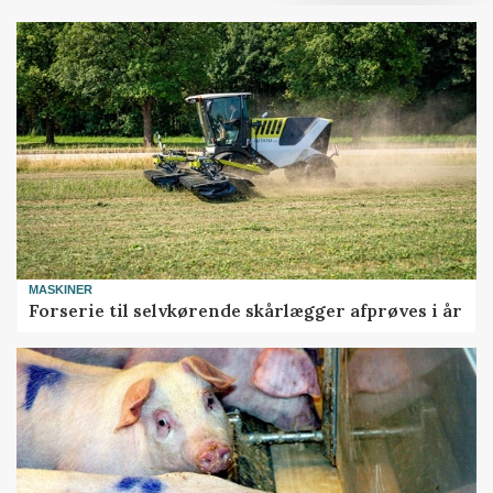
MASKINER
Forserie til selvkørende skårlægger afprøves i år