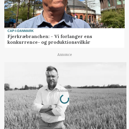
CAP-I-DANMARK
Fjerkræbranchen: - Vi forlanger ens
konkurrence- og produktionsvilkår
Annonce
LEDER
Det er en uskik at udlægge et røgslør om
økoproduktion
Loading...
Annonce
Jobs