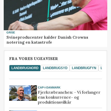
GRISE
Svineproducenter kalder Danish Crowns
notering en katastrofe
FRA VORES UGEAVISER
LANDBRUGNORD
LANDBRUGSYD
LANDBRUGFYN
LAND
CAP-I-DANMARK
Fjerkræbranchen: - Vi forlanger
ens konkurrence- og
produktionsvilkår