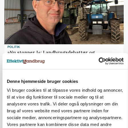
POLITIK
»Nu stopper I«: Landbrugsdebattør og
protestgruppe vil demonstrere mod ny
gødskningslov
Annonce
Denne hjemmeside bruger cookies
POLITIK
Vi bruger cookies til at tilpasse vores indhold og annoncer,
Folketinget behandler ny gødskningslov: Sådan
til at vise dig funktioner til sociale medier og til at
kan den ændre din bedrift fra 2027
analysere vores trafik. Vi deler også oplysninger om din
brug af vores website med vores partnere inden for
Annonce
Loading...
sociale medier, annonceringspartnere og analysepartnere.
Vores partnere kan kombinere disse data med andre