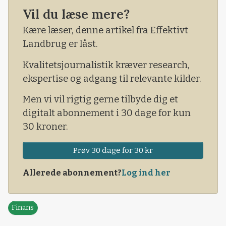
Vil du læse mere?
opad for hvedeprisen på Matif. Men den lange
trend er endnu ikke vendt til op. Det kan dog
Kære læser, denne artikel fra Effektivt
meget vel ske inden længe. Således er de
Landbrug er låst.
tekniske indikatorer begyndt at udvise
Kvalitetsjournalistik kræver research,
styrketegn i opadgående retning. Derfor ænd
ekspertise og adgang til relevante kilder.
Men vi vil rigtig gerne tilbyde dig et
digitalt abonnement i 30 dage for kun
30 kroner.
Prøv 30 dage for 30 kr
Allerede abonnement?
Log ind her
Finans