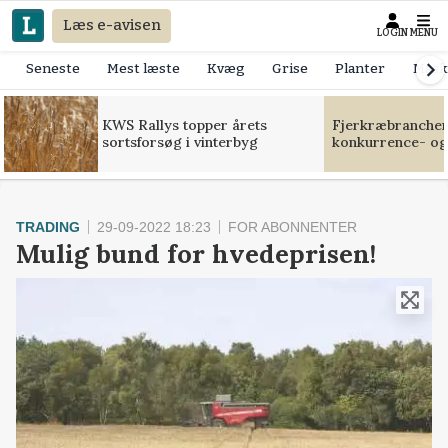
Læs e-avisen
LOGIN
MENU
Seneste
Mest læste
Kvæg
Grise
Planter
Mask
KWS Rallys topper årets
Fjerkræbranchen:
sortsforsøg i vinterbyg
konkurrence- og
TRADING
29-09-2022 18:23
FOR ABONNENTER
Mulig bund for hvedeprisen!