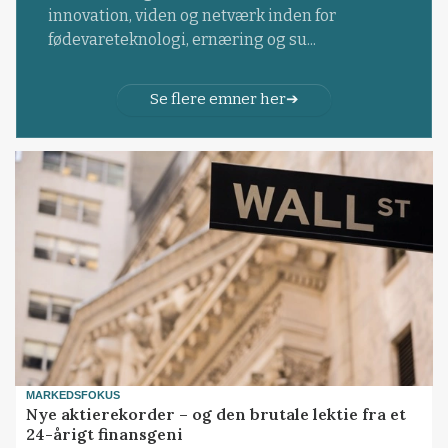
innovation, viden og netværk inden for
fødevareteknologi, ernæring og su...
Se flere emner her
MARKEDSFOKUS
Nye aktierekorder – og den brutale lektie fra et
24-årigt finansgeni