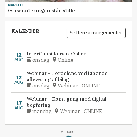
MARKED
Grisenoteringen står stille
KALENDER
Se flere arrangementer
InterCount kursus Online
12
AUG
onsdag
Online
Webinar – Fordelene ved løbende
12
aflevering af bilag
AUG
onsdag
Webinar - ONLINE
Webinar – Kom i gang med digital
17
bogføring
AUG
mandag
Webinar - ONLINE
Annonce