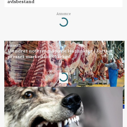
avlsbestand
Annonce
Loading...
MARKED
Uændret notering: Spæde lyspunkter i fortsat
presset marked for oksekød
Annonce
Loading...