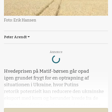
Foto: Erik Hansen
Peter Arendt
Loading...
Annonce
Hvedeprisen på Matif-børsen går opad
igen grundet frygt for en optrapning af
situationen i Ukraine, hvor Putins
retorik potentielt kan reducere den ukrainske
eksport med korn og herunder hvede fra de
ukrainske afskibningshavne ved Sortehavet.
Den seneste måned er det generelt set gået