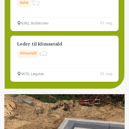
Kalve
6392, Bolderslev
03. aug.
Leder til klimastald
Klimastald
9670, Løgstør
03. aug.