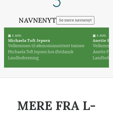
Loading...
NAVNENYT
Se mere navnenyt
3. AUG.
3. AUG.
Michaela Toft Jepsen
Anette Pl
Velkommen til økonomiassistent trainee
Velkommen 
Michaela Toft Jepsen hos Østdansk
Anette Pl
Landboforening
Landbofor
MERE FRA L-