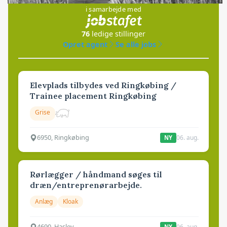
i samarbejde med
76
ledige stillinger
Opret agent
Se alle jobs
Elevplads tilbydes ved Ringkøbing /
Trainee placement Ringkøbing
Grise
6950, Ringkøbing
06. aug.
NY
Rørlægger / håndmand søges til
dræn/entreprenørarbejde.
Anlæg
Kloak
4690, Haslev
06. aug.
NY