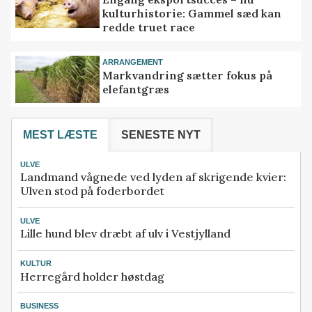
kulturhistorie: Gammel sæd kan
redde truet race
ARRANGEMENT
Markvandring sætter fokus på
elefantgræs
MEST LÆSTE
SENESTE NYT
ULVE
Landmand vågnede ved lyden af skrigende kvier:
Ulven stod på foderbordet
ULVE
Lille hund blev dræbt af ulv i Vestjylland
KULTUR
Herregård holder høstdag
BUSINESS