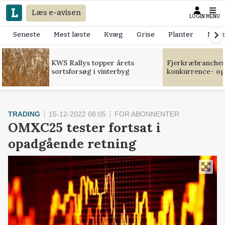
Læs e-avisen
LOGIN
MENU
Seneste
Mest læste
Kvæg
Grise
Planter
Mask
KWS Rallys topper årets
Fjerkræbranchen:
sortsforsøg i vinterbyg
konkurrence- og
TRADING
15-12-2022 08:05
FOR ABONNENTER
OMXC25 tester fortsat i
opadgående retning