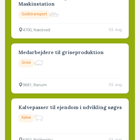
Maskinstation
Godstransport
4700, Næstved
03. aug.
Medarbejdere til griseproduktion
Grise
9681, Ranum
03. aug.
Kalvepasser til ejendom i udvikling søges
Kalve
6392, Bolderslev
03. aug.