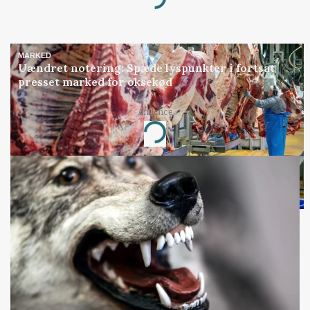
Loading...
MARKED
Uændret notering: Spæde lyspunkter i fortsat
presset marked for oksekød
Annonce
Loading...