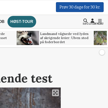
Prøv 30 dage for 30 kr.
OB
HØST-TOUR
SØG
LOGIN
MENU
æde
Landmand vågnede ved lyden
esset
af skrigende kvier: Ulven stod
på foderbordet
ående test