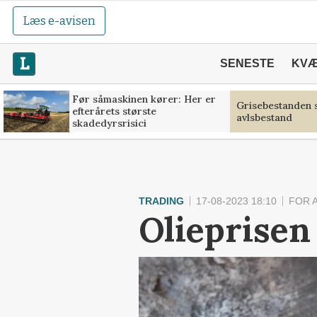
Læs e-avisen
SENESTE
KV
Før såmaskinen kører: Her er
Grisebestanden s
efterårets største
avlsbestand
skadedyrsrisici
TRADING
17-08-2023 18:10
FOR 
Olieprisen