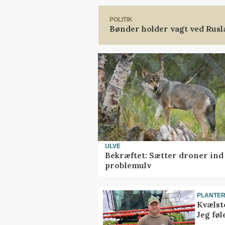
POLITIK
Bønder holder vagt ved Rus
ULVE
Bekræftet: Sætter droner in
problemulv
PLANTE
Kvælst
Jeg føl