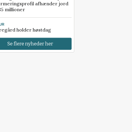
rmeringsprofil afhænder jord
85 millioner
UR
regård holder høstdag
Se flere nyheder her