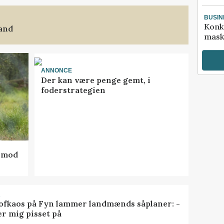
BUSIN
Konk
land
mask
ANNONCE
Der kan være penge gemt, i
foderstrategien
d mod
R
ofkaos på Fyn lammer landmænds såplaner: -
er mig pisset på