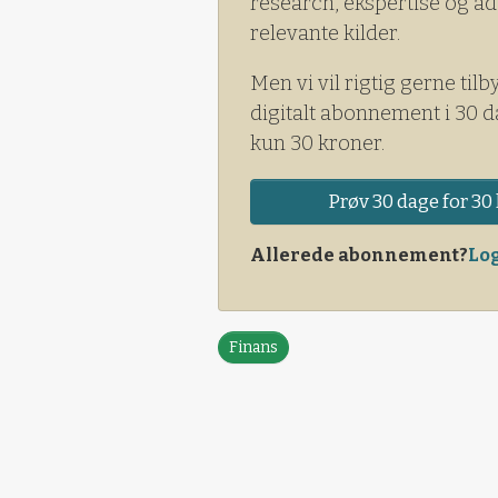
research, ekspertise og ad
relevante kilder.
Men vi vil rigtig gerne tilb
digitalt abonnement i 30 d
kun 30 kroner.
Prøv 30 dage for 30 
Allerede abonnement?
Log
Finans