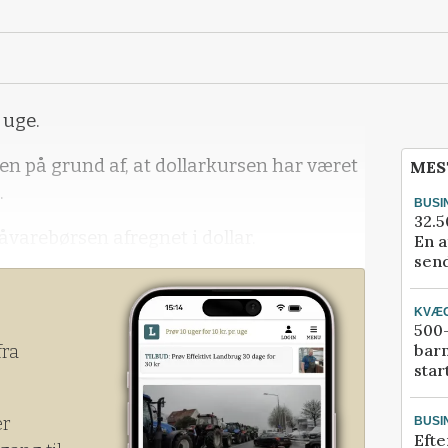
 uge.
men på grund af, at dollarkursen har været
MES
.
BUSI
32.5
råvarebørsen afregnet i dollar.
En a
send
lar gør, at olieprisen falder i stort set
 går op i forhold til blandt andet euro.
KVÆ
500-
bar
fra
star
er
BUSI
Efte