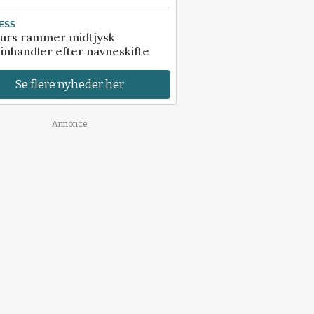
ESS
urs rammer midtjysk
inhandler efter navneskifte
Se flere nyheder her
Annonce