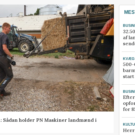
MES
BUSIN
32.50
af la
sende
KVÆG
500-6
barm
start
BUSIN
Efter
opfo
for 8
en: Sådan holder PN Maskiner landmænd i
KULT
Herr