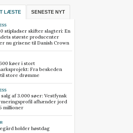
T LÆSTE
SENESTE NYT
ESS
0 stipladser skifter slagteri: En
ndets største producenter
r nu grisene til Danish Crown
00 køer i stort
arksprojekt: Fra beskeden
 til store drømme
ESS
 salg af 3.000 søer: Vestfynsk
rmeringsprofil afhænder jord
5 millioner
UR
egård holder høstdag