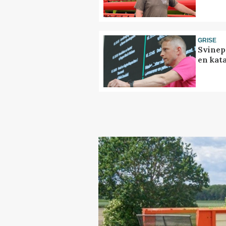
GRISE
Svinep
en kat