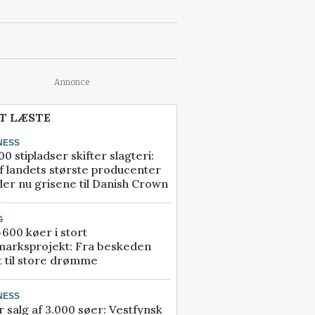
Annonce
T LÆSTE
NESS
00 stipladser skifter slagteri:
f landets største producenter
er nu grisene til Danish Crown
G
600 køer i stort
marksprojekt: Fra beskeden
t til store drømme
NESS
r salg af 3.000 søer: Vestfynsk