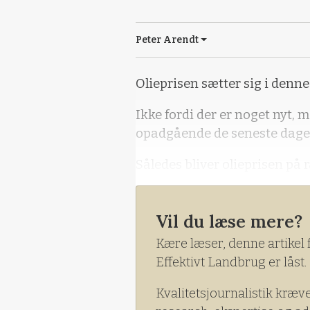
Peter Arendt
Olieprisen sætter sig i denne
Ikke fordi der er noget nyt, 
opadgående de seneste dage
Således bliver olieprisen på 
Det vil sige, at en stigende dol
samme takt, som dollarkursen
Vil du læse mere?
Kære læser, denne artikel 
Effektivt Landbrug er låst.
Kvalitetsjournalistik kræv