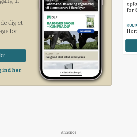
gang til
opfo
for 
yde dig et
KULT
age for
Her
kr
 ind her
Annonce