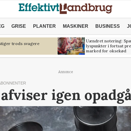
ÆG
GRISE
PLANTER
MASKINER
BUSINESS
J
Uændret notering: Sp
tiger trods svagere
lyspunkter i fortsat pr
marked for oksekød
Annonce
ABONNENTER
 afviser igen opadg