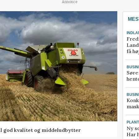
Annonce
MES
INDLA
Fred
Landm
få hø
BUSIN
Søre
hente
BUSIN
Konk
mask
PLAN
Ny so
l god kvalitet og middeludbytter
Har 