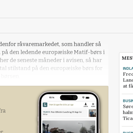
ndenfor råvaremarkedet, som handler så
sen på den ledende europæiske Matif-børs i
MES
 her de seneste måneder i avisen, så har
otal stilstand på den europæiske børs for
INDL
Fred
-børsen.
Land
at f
BUSI
Sør
fra
halm
Tic
er