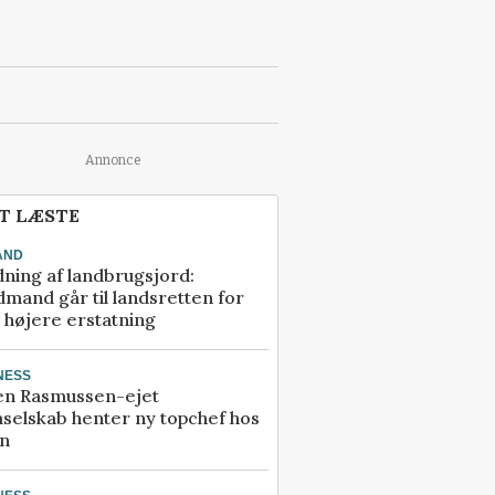
Annonce
T LÆSTE
AND
ning af landbrugsjord:
mand går til landsretten for
å højere erstatning
NESS
en Rasmussen-ejet
selskab henter ny topchef hos
an