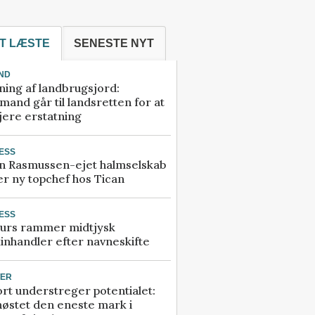
T LÆSTE
SENESTE NYT
ND
ning af landbrugsjord:
and går til landsretten for at
jere erstatning
ESS
n Rasmussen-ejet halmselskab
r ny topchef hos Tican
ESS
urs rammer midtjysk
inhandler efter navneskifte
TER
rt understreger potentialet:
høstet den eneste mark i