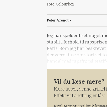
Foto: Colourbox
Peter Arendt
Jeg har sjældent set noget i
stabilt i forhold til rapspri
Paris. Som jeg har beskrevet
der været tale om stort set t
handel med rapsfrø på Matif
Vil du læse mere?
Kære læser, denne artikel 
Effektivt Landbrug er låst.
Kvalitetsjournalistik kræv