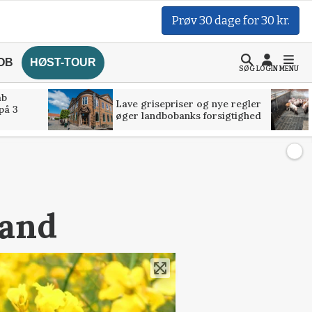
Prøv 30 dage for 30 kr.
OB
HØST-TOUR
SØG
LOGIN
MENU
åb
Lave grisepriser og nye regler
på 3
øger landbobanks forsigtighed
tand