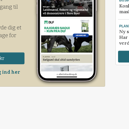
BUSI
Kon
gang til
mask
PLAN
yde dig et
Ny s
age for
Har 
verd
kr
 ind her