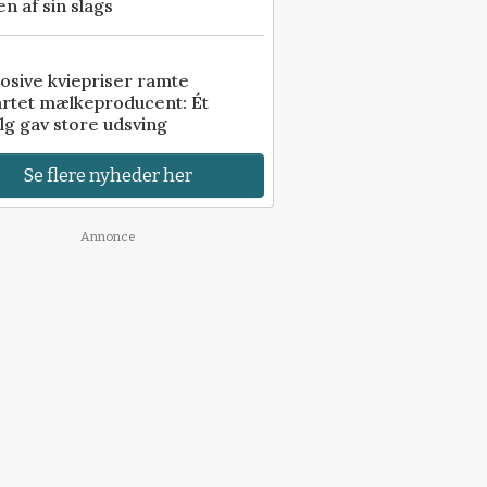
n af sin slags
osive kviepriser ramte
artet mælkeproducent: Ét
lg gav store udsving
Se flere nyheder her
Annonce