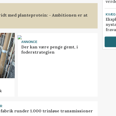
verde
ridt med planteprotein: - Ambitionen er at
KVÆG
Ekspl
nyst
frava
ANNONCE
Der kan være penge gemt, i
foderstrategien
k
ER
-fabrik runder 1.000 trinløse transmissioner