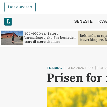
Læs e-avisen
SENESTE
KV
500-600 køer i stort
Befriende, at to
barmarksprojekt: Fra beskeden
blevet klogere. D
start til store drømme
TRADING
13-02-2024 19:37
FOR 
Prisen for 