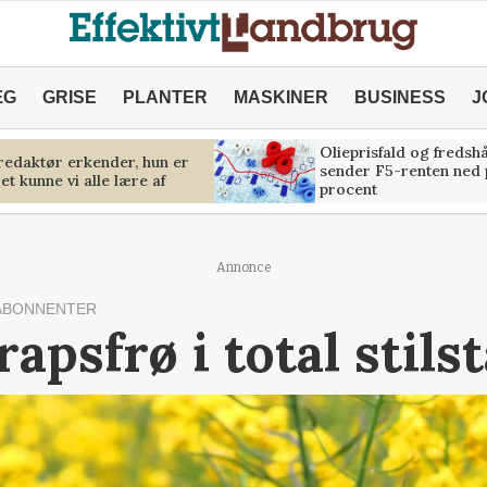
ÆG
GRISE
PLANTER
MASKINER
BUSINESS
J
Olieprisfald og fredsh
predaktør erkender, hun er
sender F5-renten ned 
et kunne vi alle lære af
procent
Annonce
ABONNENTER
rapsfrø i total stils