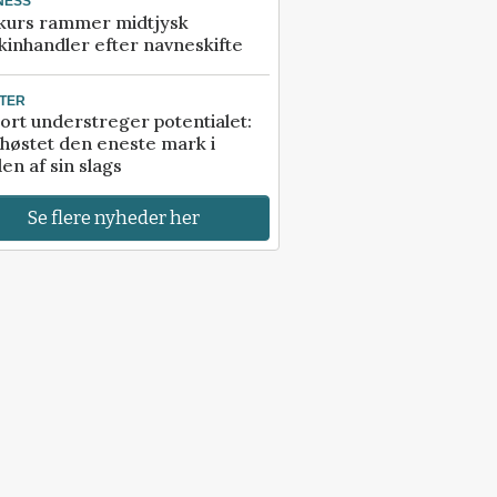
NESS
kurs rammer midtjysk
inhandler efter navneskifte
TER
ort understreger potentialet:
høstet den eneste mark i
en af sin slags
Se flere nyheder her