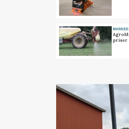
MARKED
AgroMa
priser