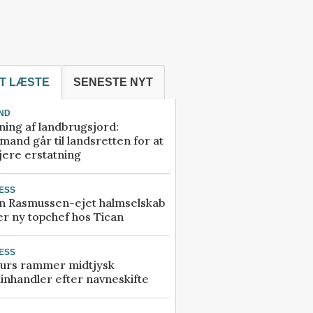
T LÆSTE
SENESTE NYT
ND
ning af landbrugsjord:
and går til landsretten for at
jere erstatning
ESS
n Rasmussen-ejet halmselskab
r ny topchef hos Tican
ESS
urs rammer midtjysk
inhandler efter navneskifte