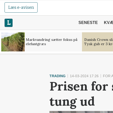
Læs e-avisen
SENESTE
KV
Markvandring sætter fokus på
Danish Crown slå
elefantgræs
Tysk gab er 3 kr
TRADING
14-03-2024 17:26
FOR 
Prisen for 
tung ud