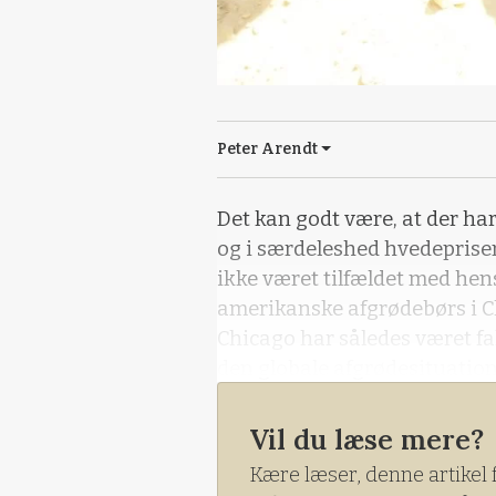
Peter Arendt
Det kan godt være, at der har
og i særdeleshed hvedeprise
ikke været tilfældet med hens
amerikanske afgrødebørs i Ch
Chicago har således været fa
den globale afgrødesituation
landbrugsministerium. Den 
Vil du læse mere?
Kære læser, denne artikel 