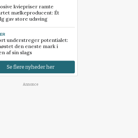
osive kviepriser ramte
artet mælkeproducent: Ét
lg gav store udsving
TER
rt understreger potentialet:
høstet den eneste mark i
n af sin slags
Se flere nyheder her
Annonce