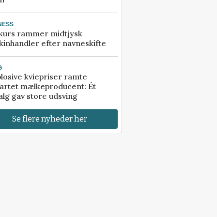
NESS
kurs rammer midtjysk
inhandler efter navneskifte
G
losive kviepriser ramte
artet mælkeproducent: Ét
alg gav store udsving
Se flere nyheder her