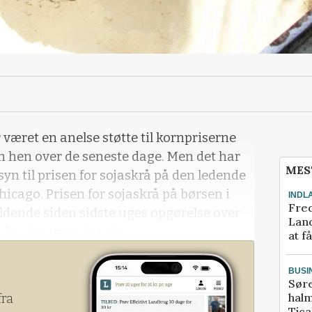
 været en anelse støtte til kornpriserne
n hen over de seneste dage. Men det har
MES
yn til prisen for sojaskrå på den ledende
icago. Prisen for sojaskrå på børsen i
INDL
Fred
ldende siden sidste uges opgørelse over
Land
 fra det amerikanske
at f
såkaldte Wasde-rapport.
BUSI
Sør
halm
fra
Tic