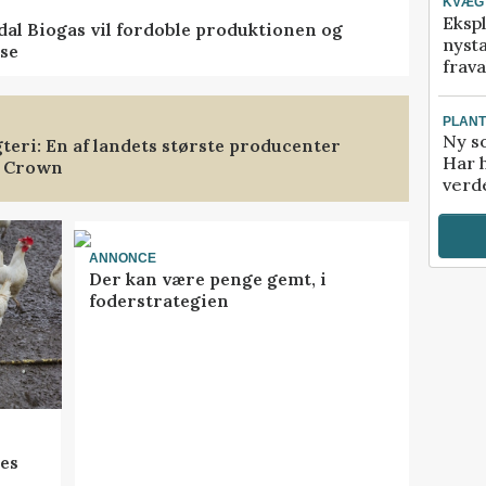
KVÆG
Ekspl
ndal Biogas vil fordoble produktionen og
nyst
se
frava
PLAN
Ny so
gteri: En af landets største producenter
Har 
h Crown
verde
ANNONCE
Der kan være penge gemt, i
foderstrategien
res