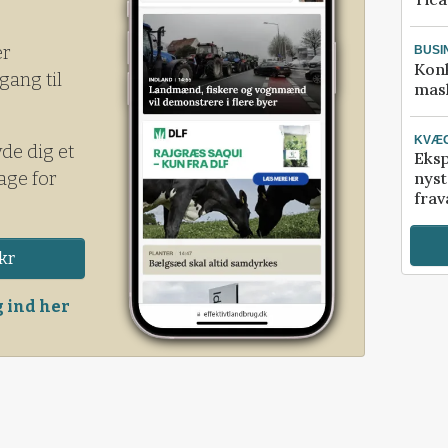
er
BUSI
Kon
gang til
mask
KVÆ
yde dig et
Eksp
age for
nyst
frav
kr
 ind her