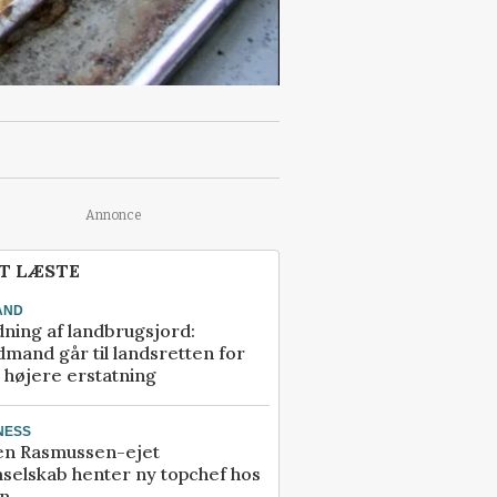
Annonce
T LÆSTE
AND
ning af landbrugsjord:
mand går til landsretten for
å højere erstatning
NESS
en Rasmussen-ejet
selskab henter ny topchef hos
an