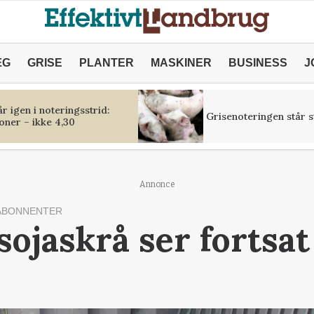
ÆG
GRISE
PLANTER
MASKINER
BUSINESS
J
r igen i noteringsstrid:
Grisenoteringen står st
oner – ikke 4,30
Annonce
ABONNENTER
sojaskrå ser fortsa