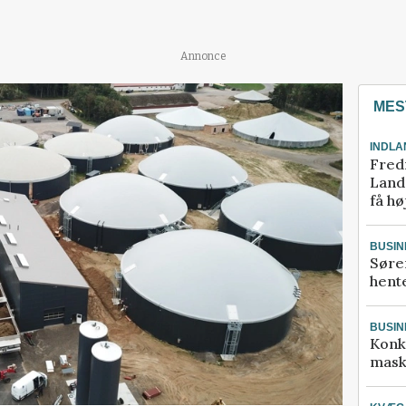
Annonce
MES
INDLA
Fred
Landm
få hø
BUSIN
Søre
hente
BUSIN
Konk
mask