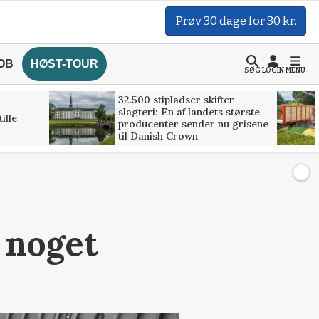
Prøv 30 dage for 30 kr.
OB
HØST-TOUR
SØG
LOGIN
MENU
32.500 stipladser skifter
slagteri: En af landets største
ille
producenter sender nu grisene
til Danish Crown
t noget