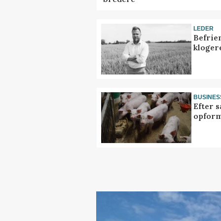
LEDER
Befrie
klogere
BUSINES
Efter s
opform