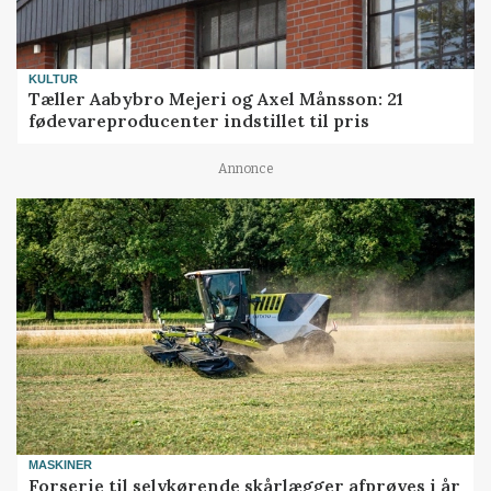
KULTUR
Tæller Aabybro Mejeri og Axel Månsson: 21
fødevareproducenter indstillet til pris
Annonce
MASKINER
Forserie til selvkørende skårlægger afprøves i år