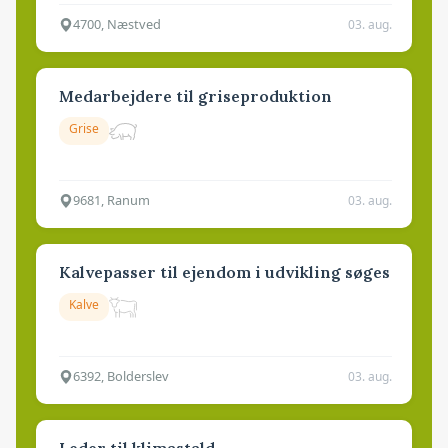
4700, Næstved
03. aug.
Medarbejdere til griseproduktion
Grise
9681, Ranum
03. aug.
Kalvepasser til ejendom i udvikling søges
Kalve
6392, Bolderslev
03. aug.