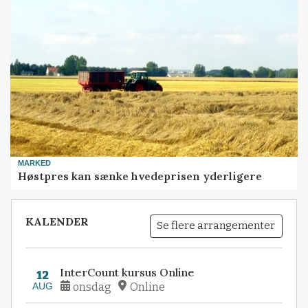
MARKED
Høstpres kan sænke hvedeprisen yderligere
KALENDER
Se flere arrangementer
InterCount kursus Online
12
AUG
onsdag
Online