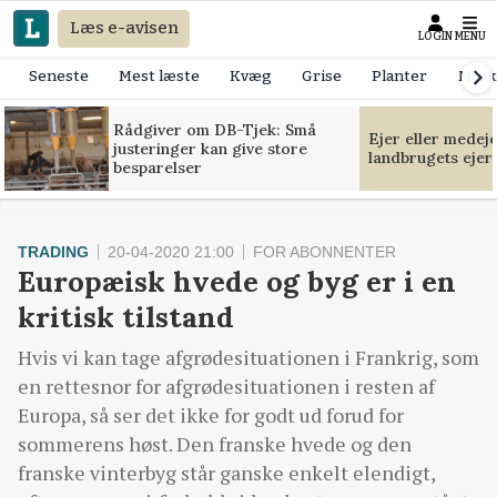
Læs e-avisen
LOGIN
MENU
Seneste
Mest læste
Kvæg
Grise
Planter
Mask
Rådgiver om DB-Tjek: Små
Ejer eller medej
justeringer kan give store
landbrugets ejer
besparelser
TRADING
20-04-2020 21:00
FOR ABONNENTER
Europæisk hvede og byg er i en
kritisk tilstand
Hvis vi kan tage afgrødesituationen i Frankrig, som
en rettesnor for afgrødesituationen i resten af
Europa, så ser det ikke for godt ud forud for
sommerens høst. Den franske hvede og den
franske vinterbyg står ganske enkelt elendigt,