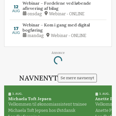
Webinar – Fordelene ved løbende
12
aflevering af bilag
AUG
onsdag
Webinar - ONLINE
Webinar – Kom i gang med digital
17
bogføring
AUG
mandag
Webinar - ONLINE
Loading...
Annonce
NAVNENYT
Se mere navnenyt
3. AUG.
3. AUG.
Michaela Toft Jepsen
Anette Pl
Velkommen til økonomiassistent trainee
Velkommen 
Michaela Toft Jepsen hos Østdansk
Anette Pl