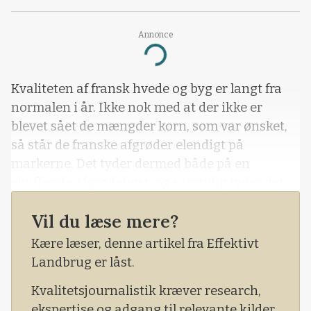
Annonce
Loading...
Kvaliteten af fransk hvede og byg er langt fra
normalen i år. Ikke nok med at der ikke er
blevet sået de mængder korn, som var ønsket,
så står de franske afgrøder elendigt på
markerne. Det tyder dermed både på en
skuffende afgrødehøst, og samtidig tyder det
også på en skuffende afgrødekvalitet i Frankrig
Vil du læse mere?
til sommer. I resten af det vestlige Europa, ser
det ikke meget bedre ud med hverken arealer,
Kære læser, denne artikel fra Effektivt
kvali
Landbrug er låst.
Kvalitetsjournalistik kræver research,
ekspertise og adgang til relevante kilder.