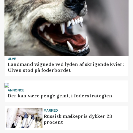
ULVE
Landmand vågnede ved lyden af skrigende kvier:
Ulven stod på foderbordet
ANNONCE
Der kan være penge gemt, i foderstrategien
MARKED
Russisk mælkepris dykker 23
procent