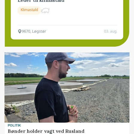
Leder til klimastald
Klimastald
9670, Løgstør
03. aug.
POLITIK
Bønder holder vagt ved Rusland