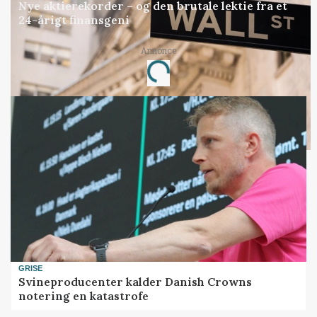
Nye aktierekorder – og den brutale lektie fra et
24-årigt finansgeni
Loading...
Annonce
GRISE
Svineproducenter kalder Danish Crowns
notering en katastrofe