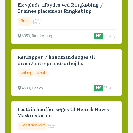
Elevplads tilbydes ved Ringkøbing /
Trainee placement Ringkøbing
Grise
6950, Ringkøbing
06. aug.
NY
Rørlægger / håndmand søges til
dræn/entreprenørarbejde.
Anlæg
Kloak
4690, Haslev
06. aug.
NY
Lastbilchauffør søges til Henrik Haves
Maskinstation
Godstransport