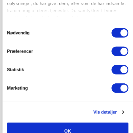
oplysninger, du har givet dem, eller som de har indsamlet
fra din brug af deres tjenester. Du samtykker til vores
KVÆG
Snart kan man søge tilskud til naturprojekter
cookies, hvis du fortsætter med at anvende vores
hjemmeside.
Samtykkevalg
Annonce
Nødvendig
PLANTER
Før såmaskinen kører: Her er efterårets største
Præferencer
skadedyrsrisici
Loading...
Annonce
Statistik
Marketing
Vis detaljer
OK