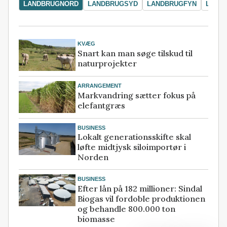
LANDBRUGNORD
LANDBRUGSYD
LANDBRUGFYN
LAND
KVÆG
Snart kan man søge tilskud til
naturprojekter
ARRANGEMENT
Markvandring sætter fokus på
elefantgræs
BUSINESS
Lokalt generationsskifte skal
løfte midtjysk siloimportør i
Norden
BUSINESS
Efter lån på 182 millioner: Sindal
Biogas vil fordoble produktionen
og behandle 800.000 ton
biomasse