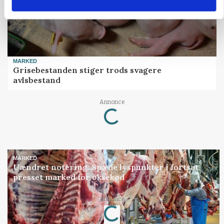
MARKED
Grisebestanden stiger trods svagere
avlsbestand
Loading...
Annonce
MARKED
Uændret notering: Spæde lyspunkter i fortsat
presset marked for oksekød
Loading...
Annonce