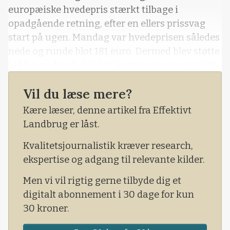
europæiske hvedepris stærkt tilbage i
opadgående retning, efter en ellers prissvag
start på ugen. Mandag var hvedeprisen således
nede og runde blot 181 euro. Dermed blev støtte
i 185 euro brudt, hvilket kunne vær et signal til
at den lange trend nu skulle vende til ned. Dog
Vil du læse mere?
handles den europæiske hvedepris nu markant
højere til 188,50 euro og dermed er der gode
Kære læser, denne artikel fra Effektivt
muligheder for at vi står overfor
Landbrug er låst.
Kvalitetsjournalistik kræver research,
ekspertise og adgang til relevante kilder.
Men vi vil rigtig gerne tilbyde dig et
digitalt abonnement i 30 dage for kun
30 kroner.