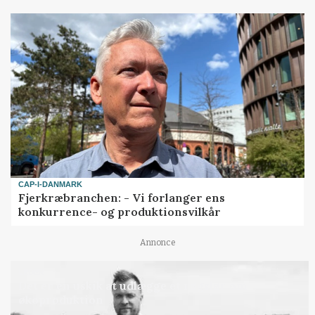
CAP-I-DANMARK
Fjerkræbranchen: - Vi forlanger ens
konkurrence- og produktionsvilkår
Annonce
LEDER
Det er en uskik at udlægge et røgslør om
økoproduktion