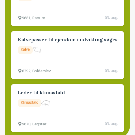
9681, Ranum
03. aug.
Kalvepasser til ejendom i udvikling søges
Kalve
6392, Bolderslev
03. aug.
Leder til klimastald
Klimastald
9670, Løgstør
03. aug.