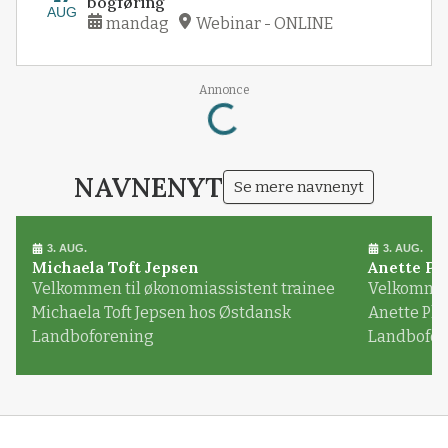
bogføring
AUG
mandag
Webinar - ONLINE
Loading...
Annonce
NAVNENYT
Se mere navnenyt
3. AUG.
3. AUG.
Michaela Toft Jepsen
Anette Pl
Velkommen til økonomiassistent trainee
Velkommen 
Michaela Toft Jepsen hos Østdansk
Anette Pl
Landboforening
Landbofor