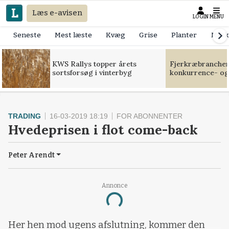
Læs e-avisen
LOGIN
MENU
Seneste
Mest læste
Kvæg
Grise
Planter
Mask
KWS Rallys topper årets
Fjerkræbranchen:
sortsforsøg i vinterbyg
konkurrence- og
TRADING
16-03-2019 18:19
FOR ABONNENTER
Hvedeprisen i flot come-back
Peter Arendt
Annonce
Loading...
Her hen mod ugens afslutning, kommer den