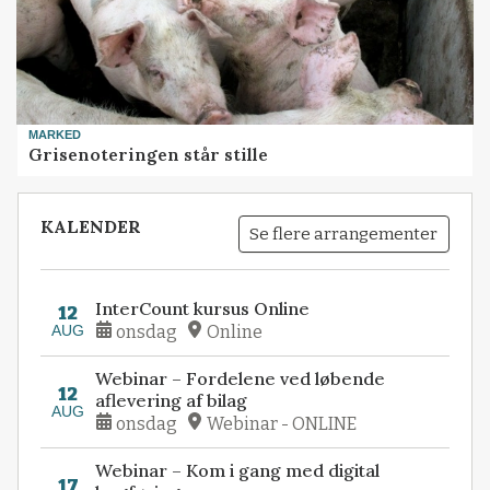
MARKED
Grisenoteringen står stille
KALENDER
Se flere arrangementer
InterCount kursus Online
12
AUG
onsdag
Online
Webinar – Fordelene ved løbende
12
aflevering af bilag
AUG
onsdag
Webinar - ONLINE
Webinar – Kom i gang med digital
17