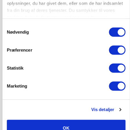
oplysninger, du har givet dem, eller som de har indsamlet
fra din brug af deres tjenester. Du samtykker til vores
cookies, hvis du fortsætter med at anvende vores
hjemmeside.
Samtykkevalg
Nødvendig
Præferencer
Statistik
PLANTER
Før såmaskinen kører: Her er efterårets største
skadedyrsrisici
Marketing
Vis detaljer
OK