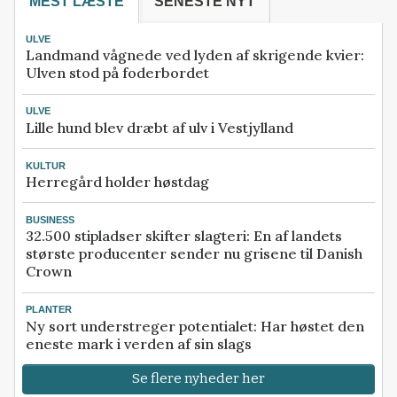
MEST LÆSTE
SENESTE NYT
ULVE
Landmand vågnede ved lyden af skrigende kvier:
Ulven stod på foderbordet
ULVE
Lille hund blev dræbt af ulv i Vestjylland
KULTUR
Herregård holder høstdag
BUSINESS
32.500 stipladser skifter slagteri: En af landets
største producenter sender nu grisene til Danish
Crown
PLANTER
Ny sort understreger potentialet: Har høstet den
eneste mark i verden af sin slags
Se flere nyheder her