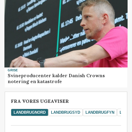
GRISE
Svineproducenter kalder Danish Crowns
notering en katastrofe
FRA VORES UGEAVISER
LANDBRUGNORD
LANDBRUGSYD
LANDBRUGFYN
LAND