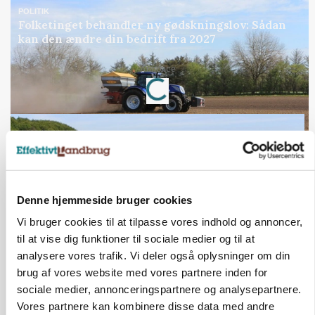
POLITIK
Folketinget behandler ny gødskningslov: Sådan
kan den ændre din bedrift fra 2027
Loading...
Annonce
Denne hjemmeside bruger cookies
Vi bruger cookies til at tilpasse vores indhold og annoncer,
til at vise dig funktioner til sociale medier og til at
analysere vores trafik. Vi deler også oplysninger om din
brug af vores website med vores partnere inden for
KVÆG
sociale medier, annonceringspartnere og analysepartnere.
Snart kan man søge tilskud til naturprojekter
Vores partnere kan kombinere disse data med andre