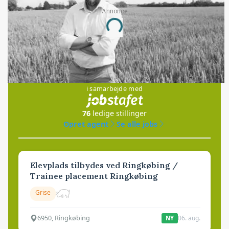
Annonce
Loading...
Jobs
i samarbejde med
76
ledige stillinger
Opret agent
Se alle jobs
Elevplads tilbydes ved Ringkøbing /
Trainee placement Ringkøbing
Grise
6950, Ringkøbing
06. aug.
NY