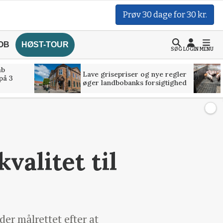
Prøv 30 dage for 30 kr.
OB
HØST-TOUR
SØG
LOGIN
MENU
åb
Lave grisepriser og nye regler
på 3
øger landbobanks forsigtighed
valitet til
er målrettet efter at