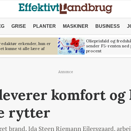
ÆG
GRISE
PLANTER
MASKINER
BUSINESS
J
Olieprisfald og fredsh
predaktør erkender, hun er
sender F5-renten ned 
et kunne vi alle lære af
procent
Annonce
everer komfort og k
 rytter
get brand, Ida Steen Riemann Ejlersgaard, arbejd