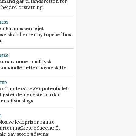
mand går til landsretten for
å højere erstatning
NESS
en Rasmussen-ejet
selskab henter ny topchef hos
an
NESS
kurs rammer midtjysk
inhandler efter navneskifte
TER
ort understreger potentialet:
høstet den eneste mark i
en af sin slags
G
losive kviepriser ramte
artet mælkeproducent: Ét
alg gav store udsving