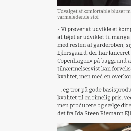
Udvalget af komfortable bluser m
varmeledende stof.
- Vi prøver at udvikle et kom
at tøjet er udviklet til mang
med resten af garderoben, s
Ejlersgaard, der har lanceret
Copenhagen« på baggrund af
tilnærmelsesvist kan forveks
kvalitet, men med en overko
- Jeg tror på gode basisprod
kvalitet til en rimelig pris, 
men producere og sælge dire
det fra Ida Steen Riemann Ej