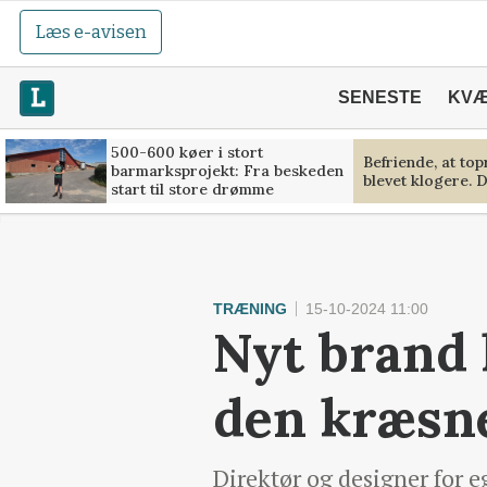
Læs e-avisen
SENESTE
KV
500-600 køer i stort
Befriende, at to
barmarksprojekt: Fra beskeden
blevet klogere. D
start til store drømme
TRÆNING
15-10-2024 11:00
Nyt brand l
den kræsne
Direktør og designer for e