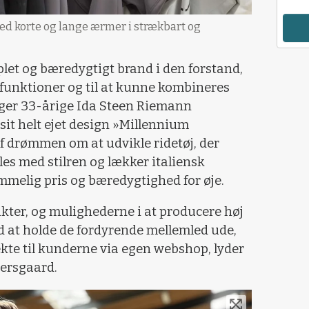
ed korte og lange ærmer i strækbart og
plet og bæredygtigt brand i den forstand,
e funktioner og til at kunne kombineres
iger 33-årige Ida Steen Riemann
 sit helt ejet design »Millennium
 drømmen om at udvikle ridetøj, der
les med stilren og lækker italiensk
mmelig pris og bæredygtighed for øje.
ukter, og mulighederne i at producere høj
ved at holde de fordyrende mellemled ude,
kte til kunderne via egen webshop, lyder
lersgaard.