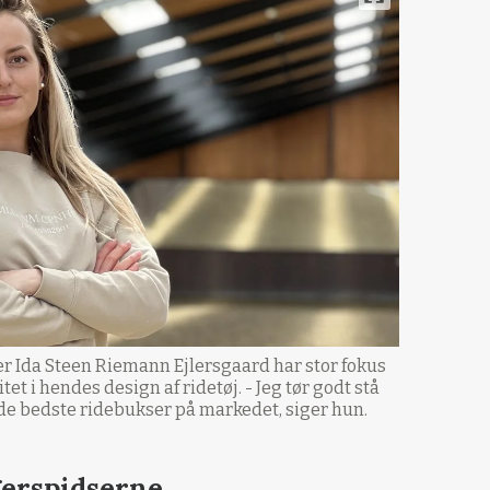
 Ida Steen Riemann Ejlersgaard har stor fokus
tet i hendes design af ridetøj. - Jeg tør godt stå
r de bedste ridebukser på markedet, siger hun.
ngerspidserne