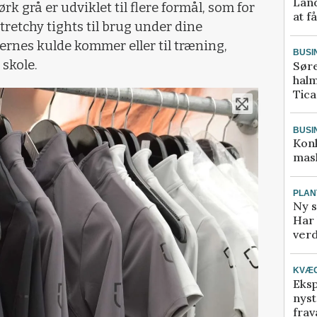
Land
ørk grå er udviklet til flere formål, som for
at f
retchy tights til brug under dine
rnes kulde kommer eller til træning,
BUSI
 skole.
Sør
halm
Tic
BUSI
Kon
mask
PLAN
Ny s
Har 
verd
KVÆ
Eksp
nyst
frav