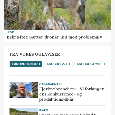
ULVE
Bekræftet: Sætter droner ind mod problemulv
FRA VORES UGEAVISER
LANDBRUGNORD
LANDBRUGSYD
LANDBRUGFYN
LAND
CAP-I-DANMARK
Fjerkræbranchen: - Vi forlanger
ens konkurrence- og
produktionsvilkår
KVÆG
Snart kan man søge tilskud til