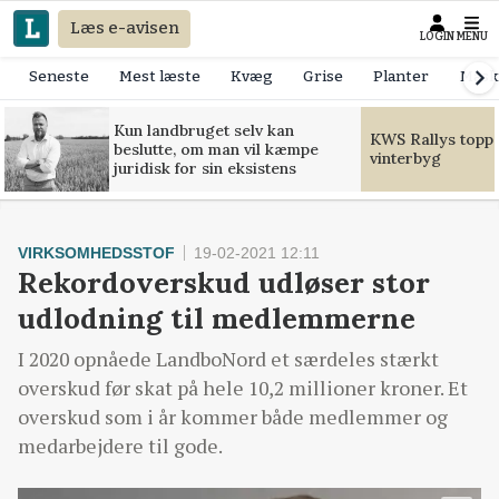
Læs e-avisen
LOGIN
MENU
Seneste
Mest læste
Kvæg
Grise
Planter
Mask
Kun landbruget selv kan
KWS Rallys toppe
beslutte, om man vil kæmpe
vinterbyg
juridisk for sin eksistens
VIRKSOMHEDSSTOF
19-02-2021 12:11
Rekordoverskud udløser stor
udlodning til medlemmerne
I 2020 opnåede LandboNord et særdeles stærkt
overskud før skat på hele 10,2 millioner kroner. Et
overskud som i år kommer både medlemmer og
medarbejdere til gode.