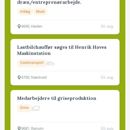
dræn/entreprenørarbejde.
Anlæg
Kloak
4690, Haslev
06. aug.
Lastbilchauffør søges til Henrik Haves
Maskinstation
Godstransport
4700, Næstved
03. aug.
Medarbejdere til griseproduktion
Grise
9681, Ranum
03. aug.