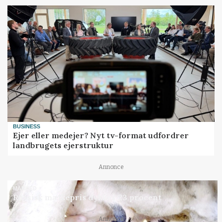
BUSINESS
Ejer eller medejer? Nyt tv-format udfordrer
landbrugets ejerstruktur
Annonce
MARKED
Russisk mælkepris dykker 23 procent
Annonce