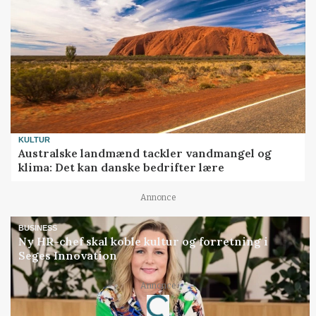
KULTUR
Australske landmænd tackler vandmangel og
klima: Det kan danske bedrifter lære
Annonce
BUSINESS
Ny HR-chef skal koble kultur og forretning i
Seges Innovation
Annonce
Loading...