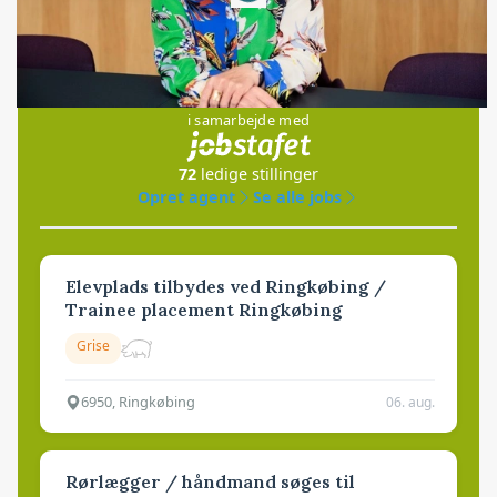
Jobs
i samarbejde med
72
ledige stillinger
Opret agent
Se alle jobs
Elevplads tilbydes ved Ringkøbing /
Trainee placement Ringkøbing
Grise
6950, Ringkøbing
06. aug.
Rørlægger / håndmand søges til