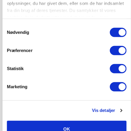
oplysninger, du har givet dem, eller som de har indsamlet
fra din brug af deres tjenester. Du samtykker til vores
cookies, hvis du fortsætter med at anvende vores
hjemmeside.
Samtykkevalg
Nødvendig
Præferencer
GRISE
Engang eksportsucces – nu kulturhistorie:
Statistik
Gammel sæd kan redde truet race
Marketing
Vis detaljer
OK