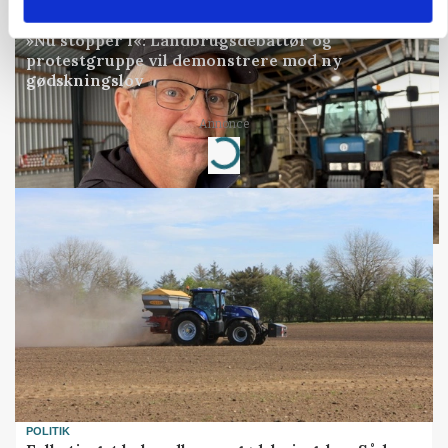
POLITIK
»Nu stopper I«: Landbrugsdebattør og
protestgruppe vil demonstrere mod ny
gødskningslov
Annonce
Loading...
POLITIK