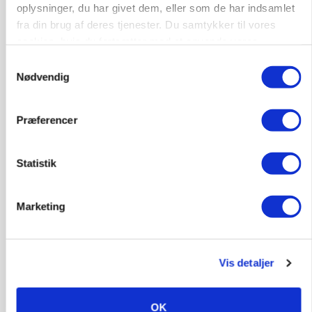
oplysninger, du har givet dem, eller som de har indsamlet
MARKED
Russisk mælkepris dykker 23 procent
fra din brug af deres tjenester. Du samtykker til vores
cookies, hvis du fortsætter med at anvende vores
Annonce
hjemmeside.
Samtykkevalg
Nødvendig
Præferencer
Statistik
Marketing
BUSINESS
Fra mark til mur: Byggeriet kan åbne nyt
Vis detaljer
marked for biokul
Annonce
OK