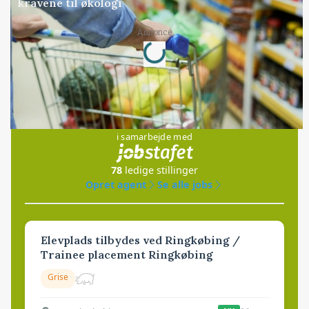
kravene til økologi
Loading...
Annonce
Jobs
i samarbejde med
78
ledige stillinger
Opret agent
Se alle jobs
Elevplads tilbydes ved Ringkøbing /
Trainee placement Ringkøbing
Grise