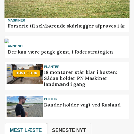
MASKINER
Forserie til selvkørende skårlægger afprøves i år
ANNONCE
Der kan være penge gemt, i foderstrategien
PLANTER
18 montører står klar i høsten:
HØST-TOUR
Sådan holder PN Maskiner
landmænd i gang
POLITIK
Bønder holder vagt ved Rusland
MEST LÆSTE
SENESTE NYT