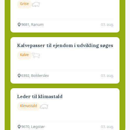
Grise
9681, Ranum
03. aug.
Kalvepasser til ejendom i udvikling søges
Kalve
6392, Bolderslev
03. aug.
Leder til klimastald
Klimastald
9670, Løgstør
03. aug.