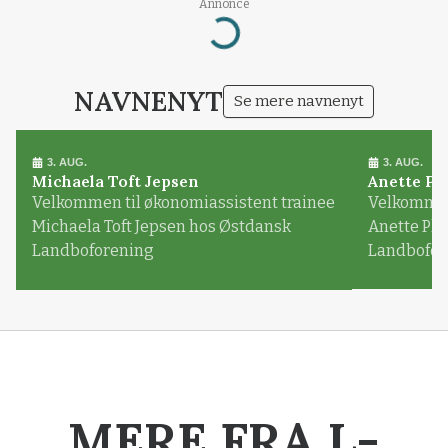
Annonce
Loading...
NAVNENYT
Se mere navnenyt
3. AUG.
3. AUG.
Michaela Toft Jepsen
Anette Pl
Velkommen til økonomiassistent trainee
Velkommen 
Michaela Toft Jepsen hos Østdansk
Anette Pl
Landboforening
Landbofor
MERE FRA L-