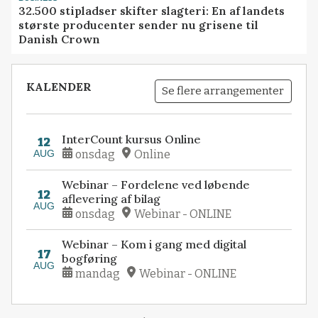
32.500 stipladser skifter slagteri: En af landets
største producenter sender nu grisene til
Danish Crown
KALENDER
Se flere arrangementer
InterCount kursus Online
12
AUG
onsdag
Online
Webinar – Fordelene ved løbende
12
aflevering af bilag
AUG
onsdag
Webinar - ONLINE
Webinar – Kom i gang med digital
17
bogføring
AUG
mandag
Webinar - ONLINE