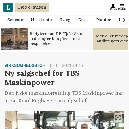
Læs e-avisen
LOGIN
MENU
Seneste
Mest læste
Kvæg
Grise
Planter
Mask
Rådgiver om DB-Tjek: Små
Ejer eller medej
justeringer kan give store
landbrugets ejer
besparelser
VIRKSOMHEDSSTOF
02-03-2021 14:45
Ny salgschef for TBS
Maskinpower
Den jyske maskinforretning TBS Maskinpower har
ansat Knud Rughave som salgschef.