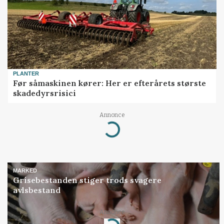
PLANTER
Før såmaskinen kører: Her er efterårets største
skadedyrsrisici
Annonce
Loading...
MARKED
Grisebestanden stiger trods svagere
avlsbestand
Annonce