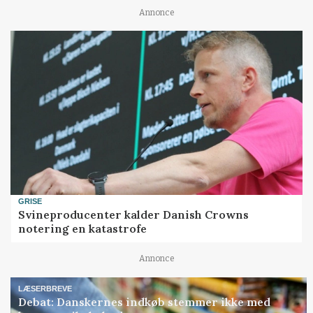
Annonce
GRISE
Svineproducenter kalder Danish Crowns
notering en katastrofe
Annonce
LÆSERBREVE
Debat: Danskernes indkøb stemmer ikke med