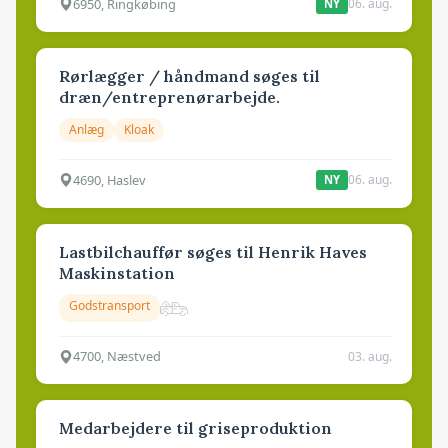
6950, Ringkøbing
06. aug.
NY
Rørlægger / håndmand søges til
dræn/entreprenørarbejde.
Anlæg
Kloak
4690, Haslev
06. aug.
NY
Lastbilchauffør søges til Henrik Haves
Maskinstation
Godstransport
4700, Næstved
03. aug.
Medarbejdere til griseproduktion